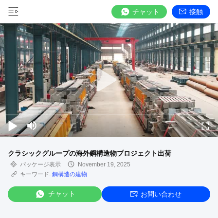
チャット
接触
クラシックグループの海外鋼構造物プロジェクト出荷
パッケージ表示
November 19, 2025
キーワード:
鋼構造の建物
チャット
お問い合わせ