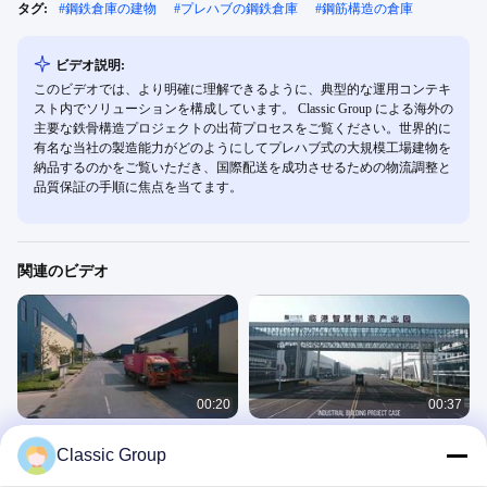
タグ:
#
鋼鉄倉庫の建物
#
プレハブの鋼鉄倉庫
#
鋼筋構造の倉庫
ビデオ説明:
このビデオでは、より明確に理解できるように、典型的な運用コンテキ
スト内でソリューションを構成しています。 Classic Group による海外の
主要な鉄骨構造プロジェクトの出荷プロセスをご覧ください。世界的に
有名な当社の製造能力がどのようにしてプレハブ式の大規模工場建物を
納品するのかをご覧いただき、国際配送を成功させるための物流調整と
品質保証の手順に焦点を当てます。
関連のビデオ
00:20
00:37
鉄鋼構造 海外プロジェクト 梱包され
工業用材に適した鋼鉄構造の専門ワ
Classic Group
運送
ークショップ
パッケージ表示
産業用建築物プロジェクト