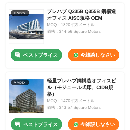
プレハブ Q235B Q355B 鋼構造
オフィス AISC規格 OEM
MOQ：1820平方メートル
価格：$44-56 Square Meters
今雑談しなさい
ベストプライス
軽量プレハブ鋼構造オフィスビ
ル（モジュール式床、CIDB規
格）
MOQ：1470平方メートル
価格：$43-57 Square Meters
今雑談しなさい
ベストプライス