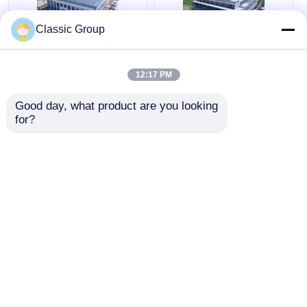
Classic Group
組み立てた プリファブ
耐気 工業 予備設計 軽
リック 鉄鋼 金属 構造
鋼構造 地震耐性
12:17 PM
ワークショップ 建物
モジュール型 オーダー
Good day, what product are you looking 
メイド
for?
ベストプライス
ベストプライス
今雑談しなさい
今雑談しなさい
多くを見て下さい
ホーム
企業情報
お問い合わせ
Desktop Site
地図
プライバシーポリシー規約