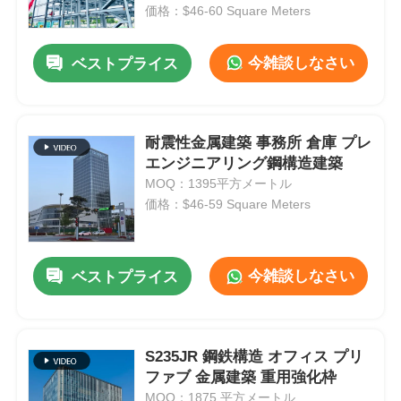
価格：$46-60 Square Meters
企業情報
今雑談しなさい
ベストプライス
会社案内
耐震性金属建築 事務所 倉庫 プレ
エンジニアリング鋼構造建築
品質管理
MOQ：1395平方メートル
価格：$46-59 Square Meters
お問い合わせ
今雑談しなさい
ベストプライス
ニュース
すべての場合
S235JR 鋼鉄構造 オフィス プリ
ファブ 金属建築 重用強化枠
見積依頼
MOQ：1875 平方メートル