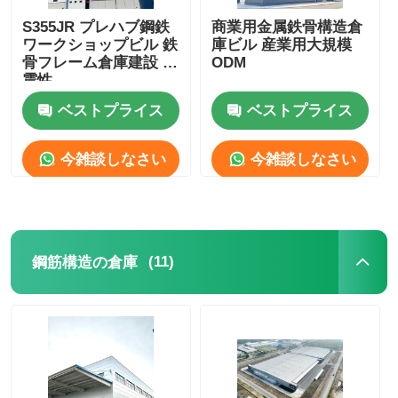
S355JR プレハブ鋼鉄
商業用金属鉄骨構造倉
ワークショップビル 鉄
庫ビル 産業用大規模
骨フレーム倉庫建設 耐
ODM
震性
ベストプライス
ベストプライス
今雑談しなさい
今雑談しなさい
(11)
鋼筋構造の倉庫