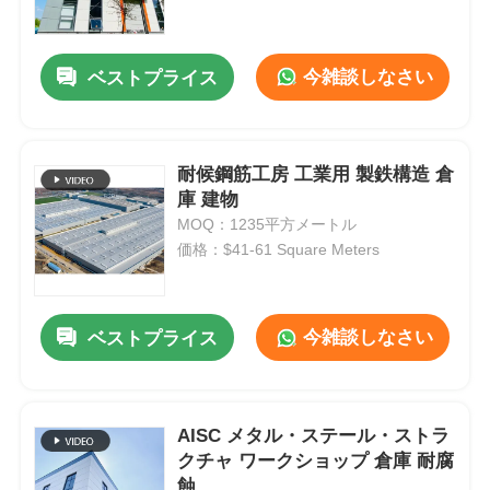
企業情報
今雑談しなさい
ベストプライス
会社案内
耐候鋼筋工房 工業用 製鉄構造 倉
庫 建物
品質管理
MOQ：1235平方メートル
価格：$41-61 Square Meters
お問い合わせ
今雑談しなさい
ベストプライス
ニュース
すべての場合
AISC メタル・ステール・ストラ
クチャ ワークショップ 倉庫 耐腐
見積依頼
蝕