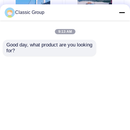
Classic Group
Q690B Q550B Q460B
オフサイト プレハブ鋼
Q420B 鋼筋構造 プリ
トラス橋 金属吊り橋
9:13 AM
ファブリック・トラ
ODM
ス・ブリッジ
Good day, what product are you looking 
for?
ベストプライス
ベストプライス
今雑談しなさい
今雑談しなさい
多くを見て下さい
ホーム
企業情報
お問い合わせ
Desktop Site
地図
プライバシーポリシー規約