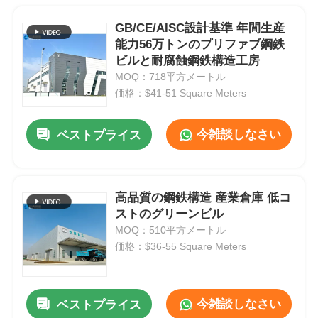
GB/CE/AISC設計基準 年間生産
能力56万トンのプリファブ鋼鉄
ビルと耐腐蝕鋼鉄構造工房
MOQ：718平方メートル
価格：$41-51 Square Meters
今雑談しなさい
ベストプライス
高品質の鋼鉄構造 産業倉庫 低コ
ストのグリーンビル
MOQ：510平方メートル
価格：$36-55 Square Meters
今雑談しなさい
ベストプライス