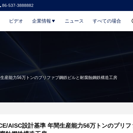
86-537-3888882
ビデオ
企業情報
ニュース
すべての場合
準 年間生産能力56万トンのプリファブ鋼鉄ビルと耐腐蝕鋼鉄構造工房
/CE/AISC設計基準 年間生産能力56万トンのプリ