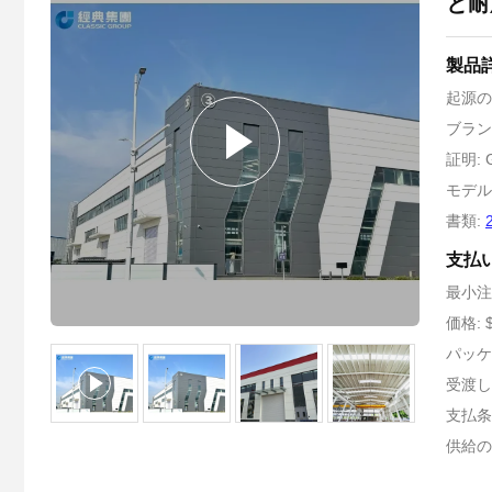
と耐
製品
起源の
ブランド
証明: G
モデル番
書類:
支払
最小注
価格: $
パッケ
受渡し時
支払条
供給の