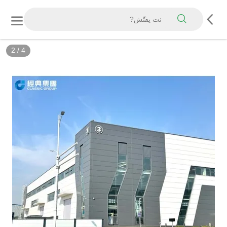
2
/
4