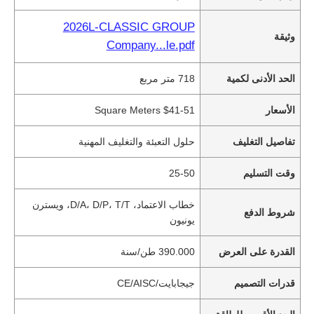
2026L-CLASSIC GROUP
وثيقة
Company...le.pdf
الحد الأدنى لكمية
718 متر مربع
الأسعار
$41-51 Square Meters
تفاصيل التغليف
حلول التعبئة والتغليف المهنية
وقت التسليم
25-50
خطاب الاعتماد، D/A، D/P، T/T، ويسترن
شروط الدفع
يونيون
القدرة على العرض
390.000 طن/سنة
قدرات التصميم
جيجابايت/CE/AISC