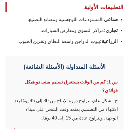
التطبيقات الأولية
هيكل فولاذي بيت الدواجن
صناعي:
المستودعات اللوجستية ومصانع التصنيع.
تجاري:
مراكز التسوق ومعارض السيارات.
هيكل فولاذي متعدد الطوابق
الزراعية:
بيوت الدواجن واسعة النطاق وتخزين الحبوب.
هيكل الصلب الصناعي
الأسئلة المتداولة (الأسئلة الشائعة)
مبنى فولاذي عام
س 1: كم من الوقت يستغرق تسليم مبنى ذو هيكل
هيكل الصلب التجاري
فولاذي؟
ج: بشكل عام، تتراوح دورة الإنتاج من 30 إلى 45 يومًا بعد
الهيكل الصلب الجاهزة
الانتهاء من التصميم. يعتمد وقت الشحن على ميناء
الوجهة، ويتراوح عادةً من 15 إلى 40 يومًا.