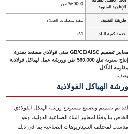
الحد الأقصى للطاقة
560000/طن
الإنتاجية السنوية
طريقة التغليف
تنفيذ متطلبات العملاء
خدمة كمية البلد
60+
معايير تصميم GB/CE/AISC مبنى فولاذي مستعد بقدرة
إنتاج سنوية تبلغ 560،000 طن وورشة عمل لهياكل فولاذية
مقاومة للتآكل
وصف:
ورشة الهياكل الفولاذية
لقد تم تصميم وتصنيع مستودع ورشة الهيكل الفولاذي
الخاص بنا وفقًا لمعايير البناء الصناعية الدولية، وهو
مناسب لمختلف السيناريوهات الصناعية بما في ذلك