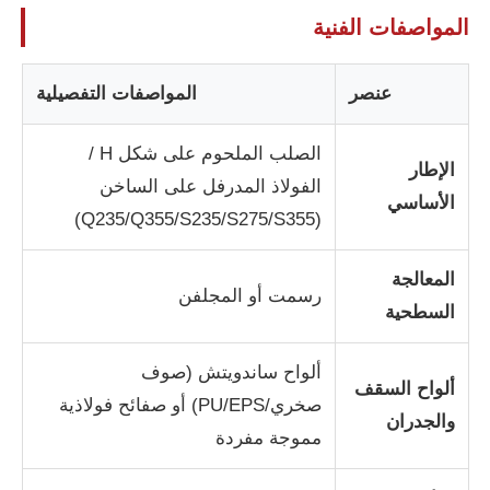
المواصفات الفنية
حول بنا
عنصر
المواصفات التفصيلية
جولة في المعمل
الصلب الملحوم على شكل H /
الإطار
الفولاذ المدرفل على الساخن
ضبط الجودة
الأساسي
(Q235/Q355/S235/S275/S355)
اتصل بنا
المعالجة
رسمت أو المجلفن
السطحية
أخبار
ألواح ساندويتش (صوف
ألواح السقف
صخري/PU/EPS) أو صفائح فولاذية
جميع القضايا
والجدران
مموجة مفردة
طلب اقتباس