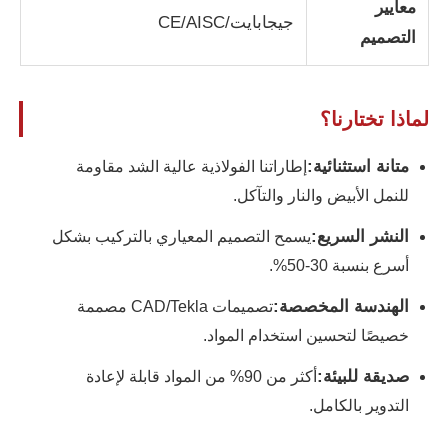
معايير
جيجابايت/CE/AISC
التصميم
بناء هيكل الصلب
ورشة الهياكل الفولاذية
لماذا تختارنا؟
متانة استثنائية:
إطاراتنا الفولاذية عالية الشد مقاومة
مستودع الهياكل الصلبة
للنمل الأبيض والنار والتآكل.
النشر السريع:
يسمح التصميم المعياري بالتركيب بشكل
مخزن الهياكل الفولاذية
أسرع بنسبة 30-50%.
هيكل فولاذي ثقيل
الهندسة المخصصة:
تصميمات CAD/Tekla مصممة
خصيصًا لتحسين استخدام المواد.
جسر الهيكل الحديدي
صديقة للبيئة:
أكثر من 90% من المواد قابلة لإعادة
التدوير بالكامل.
مكتب هيكل الصلب