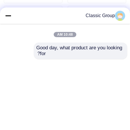
Classic Group
10:48 AM
Good day, what product are you looking 
for?
الهيكل الصلب المجهز
صناعية هيكل فولاذي
حسب الطلب ورشة
بدون خياطة بناء المكاتب
عمل مبنى مستودع
BREEAM معتمد
إرسال استفسار
إرسال استفسار
منزل
حول نا
اتصل بنا
Desktop Site
خريطة الموقع
سياسة الخصوصية