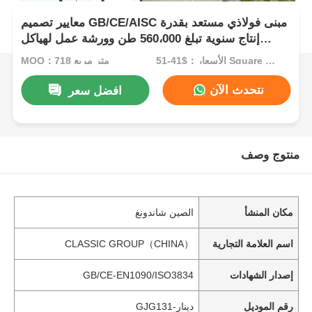
معايير تصميم GB/CE/AISC مبنى فولاذي مستعد بقدرة
إنتاج سنوية تبلغ 560،000 طن وورشة عمل لهياكل
فولاذية مقاومة للتآكل
الأسعار：$41-51 Square Meters
MOQ：718 متر مربع
نتحدث الآن
افضل سعر
منتوج وصف
مكان المنشأ
الصين شاندونغ
اسم العلامة التجارية
CLASSIC GROUP（CHINA）
إصدار الشهادات
GB/CE-EN1090/ISO3834
رقم الموديل
دينار-GJG131