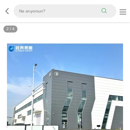
2
/
4