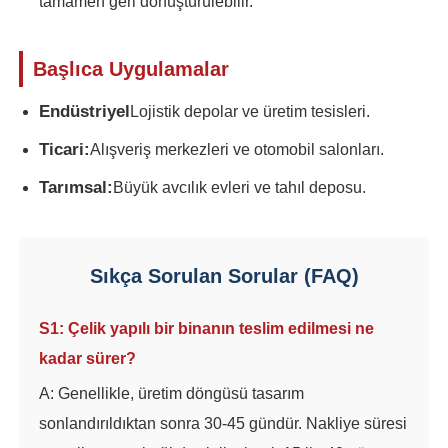
tamamen geri dönüştürülebilir.
Çelik yapısı Tavuk evi
Başlıca Uygulamalar
Çok Katlı Çelik Yapı
Endüstriyel
Lojistik depolar ve üretim tesisleri.
Ticari:
Alışveriş merkezleri ve otomobil salonları.
Endüstriyel Çelik Yapısı
Tarımsal:
Büyük avcılık evleri ve tahıl deposu.
Kamu Çelik Binası
Sıkça Sorulan Sorular (FAQ)
Ticari çelik yapısı
S1: Çelik yapılı bir binanın teslim edilmesi ne
kadar sürer?
Prefabrik çelik yapı
A: Genellikle, üretim döngüsü tasarım
sonlandırıldıktan sonra 30-45 gündür. Nakliye süresi