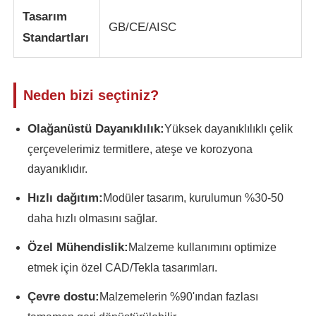
Tasarım
GB/CE/AISC
Çelik yapı binası
Standartları
Çelik Yapı Atölyesi
Neden bizi seçtiniz?
Çelik yapı deposu
Olağanüstü Dayanıklılık:
Yüksek dayanıklılıklı çelik
çerçevelerimiz termitlere, ateşe ve korozyona
dayanıklıdır.
Çelik Yapı Şedi
Hızlı dağıtım:
Modüler tasarım, kurulumun %30-50
Ağır Çelik Yapı
daha hızlı olmasını sağlar.
Özel Mühendislik:
Malzeme kullanımını optimize
Çelik yapı köprüsü
etmek için özel CAD/Tekla tasarımları.
Çevre dostu:
Malzemelerin %90'ından fazlası
çelik yapı ofisi