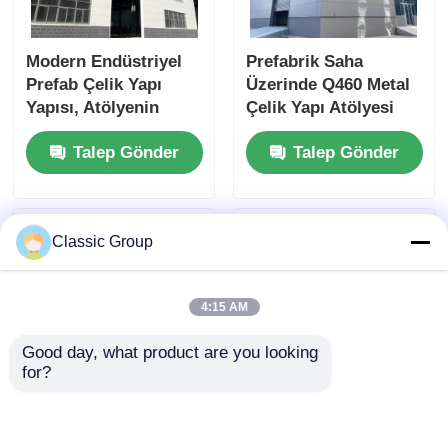
Modern Endüstriyel
Prefabrik Saha
Prefab Çelik Yapı
Üzerinde Q460 Metal
Yapısı, Atölyenin
Çelik Yapı Atölyesi
Üretkenliğini Artırır.
Ofis Binaları Ağır
Talep Gönder
Talep Gönder
Hizmet
Classic Group
4:15 AM
Good day, what product are you looking 
for?
Özel Prefabrik Çelik
Endüstriyel Dikişsiz
Yapı Atölye Depo
Çerçeve Çelik Yapı