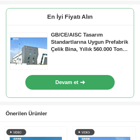
En İyi Fiyatı Alın
GB/CE/AISC Tasarım
Standartlarına Uygun Prefabrik
Çelik Bina, Yıllık 560.000 Ton
Üretim Kapasitesi ve
Korozyona Dirençli Çelik Yapı
Atölyesi
Devam et
Önerilen Ürünler