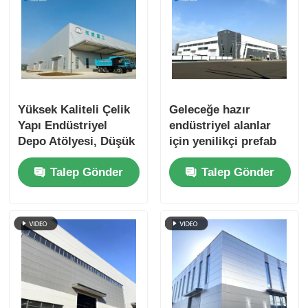
Yüksek Kaliteli Çelik
Geleceğe hazır
Yapı Endüstriyel
endüstriyel alanlar
Depo Atölyesi, Düşük
için yenilikçi prefab
Maliyetli Yeşil Bina
çelik yapı atölyesi
Talep Gönder
Talep Gönder
binası.