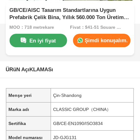
GB/CE/AISC Tasarım Standartlarına Uygun
Prefabrik Çelik Bina, Yıllık 560.000 Ton Üretim
Kapasitesi ve Korozyona Dirençli Çelik Yapı
MOQ：718 metrekare
Fiyat：$41-51 Square Meters
Atölyesi
Şimdi konuşalım.
En iyi fiyat
ÜRüN AçıKLAMASı
Menşe yeri
Çin-Shandong
Marka adı
CLASSIC GROUP（CHINA）
Sertifika
GB/CE-EN1090/ISO3834
Model numarası
JD-GJG131