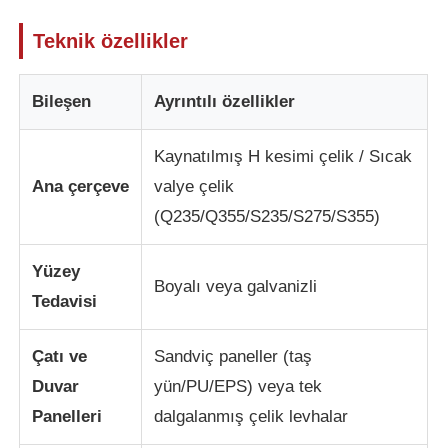
Teknik özellikler
Hakkımızda
Bileşen
Ayrıntılı özellikler
Fabrika turu
Kaynatılmış H kesimi çelik / Sıcak
Kalite kontrol
Ana çerçeve
valye çelik
(Q235/Q355/S235/S275/S355)
Bize ulaşın
Yüzey
Boyalı veya galvanizli
Tedavisi
Haberler
Çatı ve
Sandviç paneller (taş
Tüm servis talepleri
Duvar
yün/PU/EPS) veya tek
Panelleri
dalgalanmış çelik levhalar
Teklif isteği