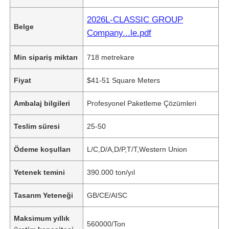
2026L-CLASSIC GROUP
Belge
Company...le.pdf
Min sipariş miktarı
718 metrekare
Fiyat
$41-51 Square Meters
Ambalaj bilgileri
Profesyonel Paketleme Çözümleri
Teslim süresi
25-50
Ödeme koşulları
L/C,D/A,D/P,T/T,Western Union
Yetenek temini
390.000 ton/yıl
Tasarım Yeteneği
GB/CE/AISC
Maksimum yıllık
560000/Ton