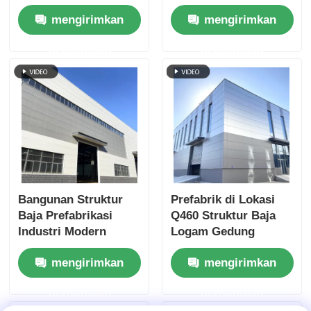
Lokakarya, Bangunan
untuk Ruang Industri
mengirimkan
mengirimkan
Hijau Berbiaya
yang Siap Masa
Rendah
Depan.
permintaan
permintaan
Bangunan Struktur
Prefabrik di Lokasi
Baja Prefabrikasi
Q460 Struktur Baja
Industri Modern
Logam Gedung
untuk Peningkatan
Kantor Bengkel Tugas
mengirimkan
mengirimkan
Produktivitas
Berat
Bengkel.
permintaan
permintaan