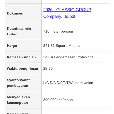
2026L-CLASSIC GROUP
Dokumen
Company...le.pdf
Kuantitas min
718 meter persegi
Order
Harga
$41-51 Square Meters
Kemasan rincian
Solusi Pengemasan Profesional
Waktu pengiriman
25-50
Syarat-syarat
L/C,D/A,D/P,T/T,Western Union
pembayaran
Menyediakan
390.000 ton/tahun
kemampuan
Kemampuan