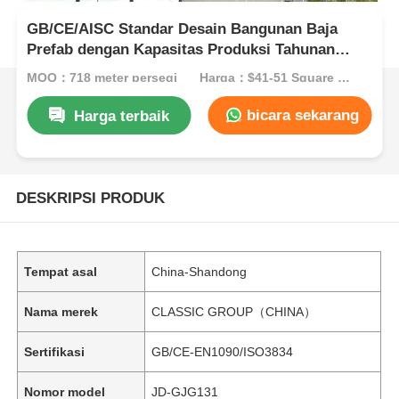
GB/CE/AISC Standar Desain Bangunan Baja
Prefab dengan Kapasitas Produksi Tahunan
560.000 Ton dan Bengkel Struktur Baja Tahan
MOQ：718 meter persegi
Harga：$41-51 Square Meters
Korosi
bicara sekarang
Harga terbaik
DESKRIPSI PRODUK
Tempat asal
China-Shandong
Nama merek
CLASSIC GROUP（CHINA）
Sertifikasi
GB/CE-EN1090/ISO3834
Nomor model
JD-GJG131