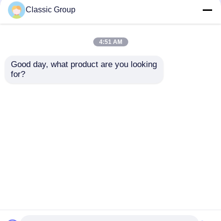
Classic Group
4:51 AM
Good day, what product are you looking 
for?
Bengunan Gudang
Bangunan Kantor
Bengkel Struktur Baja
Bangunan Prefab
Prefabrikasi Kustom
Workshop Warehouse
Bersertifikat
mengirimkan
mengirimkan
BREEAM
permintaan
permintaan
Rumah
Tentang kita
Hubungi kami
Desktop Site
Sitemap
Kebijakan Privasi
Kualitas
Bangunan struktur baja
Pabrik