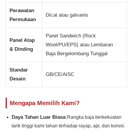
Perawatan
Dicat atau galvanis
Bangunan struktur baja
Permukaan
Bengkel Struktur Baja
Panel Sandwich (Rock
Panel Atap
Wool/PU/EPS) atau Lembaran
& Dinding
gudang struktur baja
Baja Bergelombang Tunggal
Standar
Gudang Struktur Baja
GB/CE/AISC
Desain
Struktur Baja Berat
Mengapa Memilih Kami?
Jembatan Struktur Baja
Daya Tahan Luar Biasa:
Rangka baja berkekuatan
tarik tinggi kami tahan terhadap rayap, api, dan korosi.
Kantor Struktur Baja