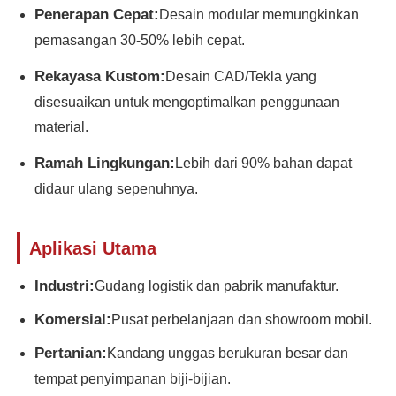
Penerapan Cepat:
Desain modular memungkinkan
pemasangan 30-50% lebih cepat.
Struktur baja Rumah unggas
Rekayasa Kustom:
Desain CAD/Tekla yang
Struktur Baja Bertingkat
disesuaikan untuk mengoptimalkan penggunaan
material.
Struktur baja industri
Ramah Lingkungan:
Lebih dari 90% bahan dapat
didaur ulang sepenuhnya.
Gedung Baja Publik
Aplikasi Utama
Struktur baja komersial
Industri:
Gudang logistik dan pabrik manufaktur.
Komersial:
Pusat perbelanjaan dan showroom mobil.
Struktur baja cetakan
Pertanian:
Kandang unggas berukuran besar dan
tempat penyimpanan biji-bijian.