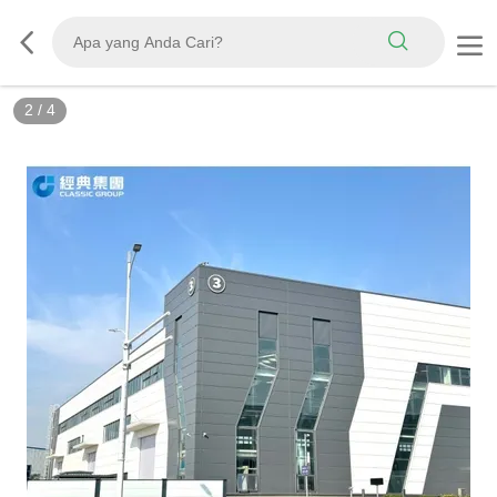
2
/
4