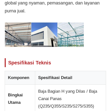
global yang nyaman, pemasangan, dan layanan
purna jual.
Tentang kita
Wisata pabrik
Kontrol kualitas
Hubungi kami
Spesifikasi Teknis
Berita
Komponen
Spesifikasi Detail
Baja Bagian H yang Dilas / Baja
Semua Kasus
Bingkai
Canai Panas
Utama
(Q235/Q355/S235/S275/S355)
Quote request suatu