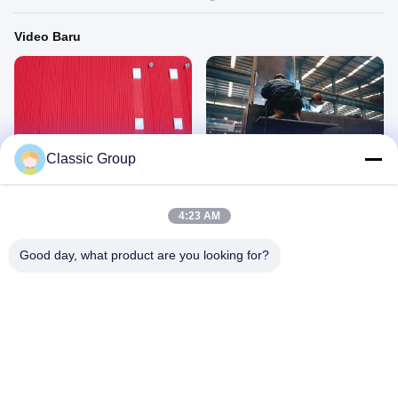
Video Baru
00:26
00:12
Classic Group
Gedung Bengkel Struktur Baja
produsen struktur baja
January 14, 2026
January 14, 2026
4:23 AM
Good day, what product are you looking for?
00:29
00:20
gedung sekolah struktur baja
Produsen pabrik struktur baja
December 24, 2025
December 10, 2025
Proses Produksi