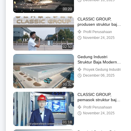
December 10, 2025
00:20
CLASSIC GROUP,
produsen struktur baja
yang terkenal di seluruh
Profil Perusahaan
dunia
November 24, 2025
02:50
Gedung Industri
Struktur Baja Modern
Berkualitas Tinggi
Proyek Gedung Industri
December 06, 2025
00:32
CLASSIC GROUP,
pemasok struktur baja
yang terkenal di seluruh
Profil Perusahaan
dunia.
November 24, 2025
01:18