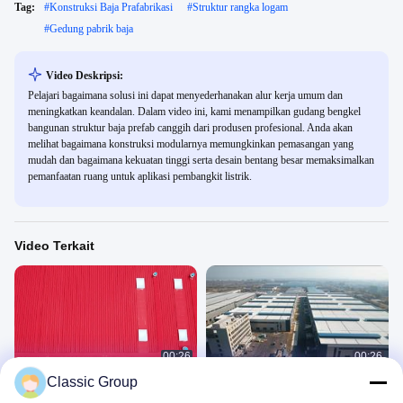
Tag:
#
Konstruksi Baja Prafabrikasi
#
Struktur rangka logam
#
Gedung pabrik baja
Video Deskripsi:
Pelajari bagaimana solusi ini dapat menyederhanakan alur kerja umum dan
meningkatkan keandalan. Dalam video ini, kami menampilkan gudang bengkel
bangunan struktur baja prefab canggih dari produsen profesional. Anda akan
melihat bagaimana konstruksi modularnya memungkinkan pemasangan yang
mudah dan bagaimana kekuatan tinggi serta desain bentang besar memaksimalkan
pemanfaatan ruang untuk aplikasi pembangkit listrik.
Video Terkait
00:26
00:26
Classic Group
Gedung Bengkel Struktur Baja
Bengkel Struktur Baja
Proyek Gedung Industri
Proyek Gedung Industri