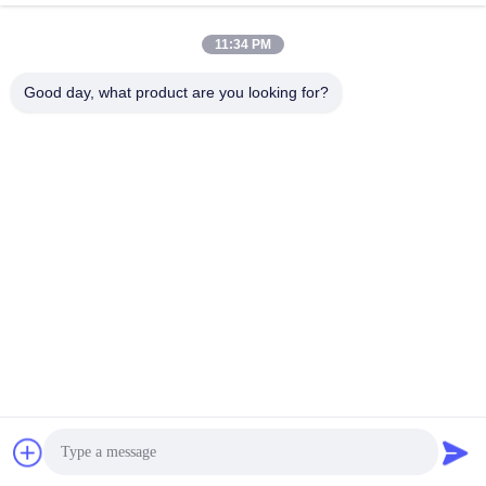
January 14, 2026
December 10, 2025
11:34 PM
Good day, what product are you looking for?
00:37
00:25
Lokakarya Struktur Baja Profesional
Pengiriman proyek struktur baja
yang Cocok untuk Aplikasi Industri
Classic Group di luar negeri
Proyek Gedung Industri
Tampilan Paket
December 06, 2025
November 19, 2025
00:20
02:50
Produsen pabrik struktur baja
CLASSIC GROUP, produsen struktur
baja yang terkenal di seluruh dunia
Proses Produksi
Profil Perusahaan
December 10, 2025
November 24, 2025