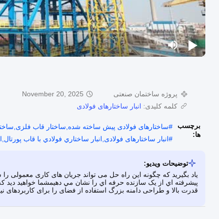
پروژه ساختمان صنعتی
November 20, 2025
کلمه کلیدی:
انبار ساختارهای فولادی
برچسب
#
ساختارهای فولادی پیش ساخته شده,ساختار قاب فلزی,ساختما
ها:
#
انبار ساختارهای فولادی,انبار ساختاري فولادي با قاب پورتال,ا
توضیحات ویدیو:
یاد بگیرید که چگونه این راه حل می تواند جریان های کاری معمولی را س
پيشرفته اي از يک سازنده حرفه اي را نشان مي دهيمشما خواهید دید 
قدرت بالا و طراحی دامنه بزرگ استفاده از فضای را برای کاربردهای نی