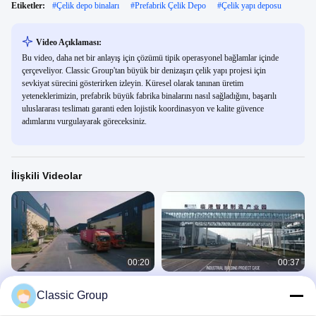
Etiketler:
#
Çelik depo binaları
#
Prefabrik Çelik Depo
#
Çelik yapı deposu
Video Açıklaması:
Bu video, daha net bir anlayış için çözümü tipik operasyonel bağlamlar içinde
çerçeveliyor. Classic Group'tan büyük bir denizaşırı çelik yapı projesi için
sevkiyat sürecini gösterirken izleyin. Küresel olarak tanınan üretim
yeteneklerimizin, prefabrik büyük fabrika binalarını nasıl sağladığını, başarılı
uluslararası teslimatı garanti eden lojistik koordinasyon ve kalite güvence
adımlarını vurgulayarak göreceksiniz.
İlişkili Videolar
00:20
00:37
Çelik yapısı, paketlenmiş ve
Endüstriyel uygulamalara uygun
Classic Group
gönderilmiş yurtdışındaki projeler
profesyonel çelik yapı atölyesi
Paket Görüntüsü
Endüstriyel Bina Projesi