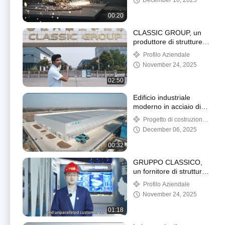
December 10, 2025
00:20
CLASSIC GROUP, un
produttore di strutture in
acciaio di fama
Profilo Aziendale
mondiale
November 24, 2025
02:50
Edificio industriale
moderno in acciaio di
alta qualità
Progetto di costruzione
industriale
December 06, 2025
00:32
GRUPPO CLASSICO,
un fornitore di strutture
in acciaio di fama
Profilo Aziendale
mondiale.
November 24, 2025
01:18