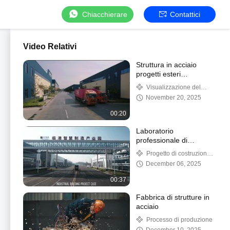
Chiacchierare
Contattici
Video Relativi
Struttura in acciaio
progetti esteri
confezionati e spediti
Visualizzazione del
pacchetto
November 20, 2025
00:20
Laboratorio
professionale di
strutture in acciaio
Progetto di costruzione
adatte alle applicazioni
industriale
December 06, 2025
industriali
00:37
Fabbrica di strutture in
acciaio
Processo di produzione