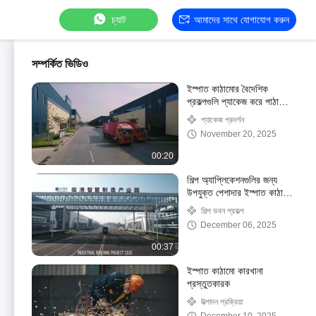
চ্যাট
আমাদের সাথে যোগাযোগ করুন
সম্পর্কিত ভিডিও
ইস্পাত কাঠামোর বৈদেশিক
প্রকল্পগুলি প্যাকেজ করে পাঠানো
হয়েছে
প্যাকেজ প্রদর্শন
November 20, 2025
00:20
শিল্প অ্যাপ্লিকেশনগুলির জন্য
উপযুক্ত পেশাদার ইস্পাত কাঠামো
কর্মশালা
শিল্প ভবন প্রকল্প
December 06, 2025
00:37
ইস্পাত কাঠামো কারখানা
প্রস্তুতকারক
উত্পাদন প্রক্রিয়া