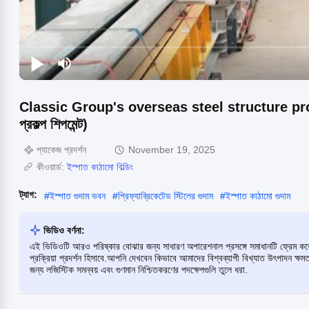
Classic Group's overseas steel structure project
প্রকল্প শিপমেন্ট)
প্যাকেজ প্রদর্শন
November 19, 2025
কীওয়ার্ড:
ইস্পাত কাঠামো বিল্ডিং
ট্যাগ:
#
ইস্পাত গুদাম ভবন
#
প্রিফ্যাব্রিকেটেড স্টিলের গুদাম
#
ইস্পাত কাঠামো গুদাম
ভিডিও বর্ণনা:
এই ভিডিওটি আরও পরিষ্কার বোঝার জন্য সাধারণ অপারেশনাল প্রসঙ্গে সমাধানটি ফ্রেম করে।
প্রক্রিয়া প্রদর্শন হিসাবে.আপনি দেখবেন কিভাবে আমাদের বিশ্বব্যাপী বিখ্যাত উৎপাদন ক্ষ
জন্য লজিস্টিক সমন্বয় এবং গুণমান নিশ্চিতকরণের পদক্ষেপগুলি তুলে ধরা.