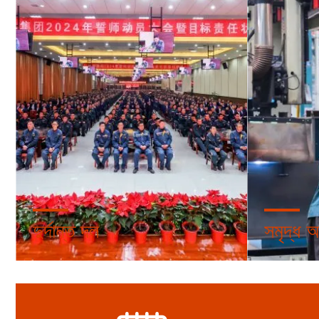
দুর্দান্ত দল
সমৃদ্ধ অ
আমাদের ৩,২০০ জনের বেশি ইতিবাচক এবং আশাবাদী
আমাদেরকে বে
কর্মচারী রয়েছে এবং আমরা এই পেশাদার ও দায়িত্বশীল
বিধিবিধান সম্পূ
দলের জন্য গর্বিত।
পাবেন।