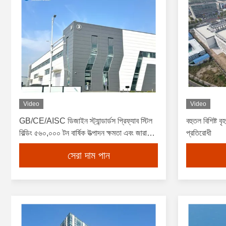
Video
Video
GB/CE/AISC ডিজাইন স্ট্যান্ডার্ডস প্রিফ্যাব স্টিল
বহুতল বিশিষ্ট ব
বিল্ডিং ৫৬০,০০০ টন বার্ষিক উত্পাদন ক্ষমতা এবং জারা
প্রতিরোধী
প্রতিরোধী ইস্পাত কাঠামো কর্মশালা
সেরা দাম পান