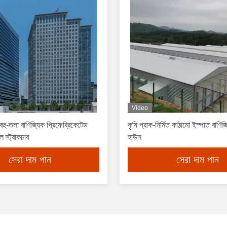
Video
বহু-তলা বাণিজ্যিক প্রিফেব্রিকেটেড
কৃষি প্রাক-নির্মিত কাঠামো ইস্পাত বাণিজ্
িল স্ট্রাকচার
হাউস
সেরা দাম পান
সেরা দাম পান