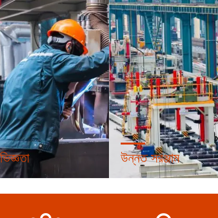
ভিজ্ঞতা
উন্নত সরঞ্জাম
ছে নিলে, আপনি আপনার দেশের আইন ও
উন্নত উৎপাদন লাইনগুলি নিশ্চিত করে 
র্ণরূপে মেনে চলা ইস্পাত কাঠামোর পণ্য
উত্পাদন মান আন্তর্জাতিকভাবে শীর্ষস্থা