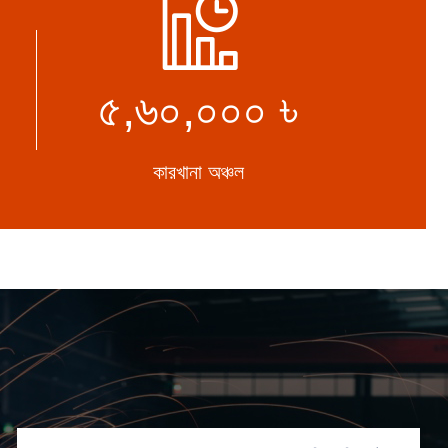
৫,৬০,০০০ ৳
কারখানা অঞ্চল