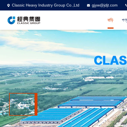
Classic Heavy Industry Group Co.,Ltd
gjyw@jdjt.com
বাড়ি
পণ্