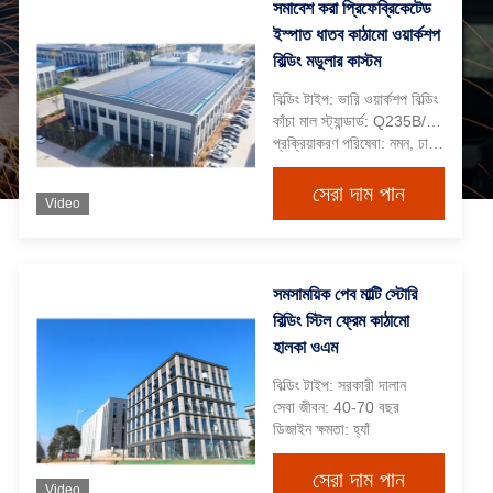
সমাবেশ করা প্রিফেব্রিকেটেড
ইস্পাত ধাতব কাঠামো ওয়ার্কশপ
বিল্ডিং মডুলার কাস্টম
বিল্ডিং টাইপ: ভারি ওয়ার্কশপ বিল্ডিং
কাঁচা মাল স্ট্যান্ডার্ড: Q235B/Q355B/S235JR/S275JR/S355JR ইত্যাদি
প্রক্রিয়াকরণ পরিষেবা: নমন, ঢালাই, ডিকোইলিং, কাটিং, পাঞ্চিং, স্প্রে পেইন্টিং
সেরা দাম পান
Video
সমসাময়িক পেব মাল্টি স্টোরি
বিল্ডিং স্টিল ফ্রেম কাঠামো
হালকা ওএম
বিল্ডিং টাইপ: সরকারী দালান
সেবা জীবন: 40-70 বছর
ডিজাইন ক্ষমতা: হ্যাঁ
সেরা দাম পান
Video