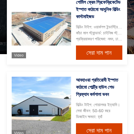
পোর্টাল ফ্রেম প্রিফেব্রিকেটেড
ইস্পাত কাঠামো আধুনিক বিল্ডিং
কাস্টমাইজড
বিল্ডিং টাইপ: ওয়ার্কশপ ইন্ডাস্ট্রিয়াল বিল্ডিং
কাঁচা মাল স্ট্যান্ডার্ড: চাইনিজ স্ট্যান্ডার্ড স্টিল
প্রক্রিয়াকরণ পরিষেবা: নমন, ঢালাই, ডিকোইলিং, কাটিং, পাঞ্চিং, স্প্রে পেইন্টিং
সেরা দাম পান
Video
আবহাওয়া প্রতিরোধী ইস্পাত
কাঠামো পোল্ট্রি হাউস শেড
প্রিফ্যাব কর্মশালা ভবন
বিল্ডিং টাইপ: গোয়ালঘর ইত্যাদি।
সেবা জীবন: 50-60 বছর
ডিজাইন ক্ষমতা: হ্যাঁ
সেরা দাম পান
Video