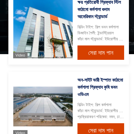
ক্ষয় প্রতিরোধী প্রিফ্যাব স্টিল
কাঠামো কর্মশালা গুদাম
আমেরিকান স্ট্যান্ডার্ড
বিল্ডিং টাইপ: শিল্প ভবন কর্মশালা
ডিজাইন শৈলী: ইন্ডাস্ট্রিয়াল
কাঁচা মাল স্ট্যান্ডার্ড: ইউরোপীয় স্ট্যান্ডার্ড এবং আমেরিকান স্ট্যান্ডার্ড
সেরা দাম পান
Video
অন-সাইট ভারী ইস্পাত কাঠামো
কর্মশালা প্রিফ্যাব কৃষি ভবন
ওডিএম
বিল্ডিং টাইপ: শিল্প কর্মশালা
কাঁচা মাল স্ট্যান্ডার্ড: ইউরোপীয় মান ইস্পাত (S235, S275, S355)
প্রক্রিয়াকরণ পরিষেবা: নমন, ঢালাই, ডিকোইলিং, কাটিং, পাঞ্চিং, স্প্রে পেইন্টিং
সেরা দাম পান
Video