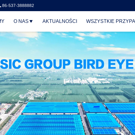
86-537-3888882
MY
O NAS
AKTUALNOŚCI
WSZYSTKIE PRZYPA