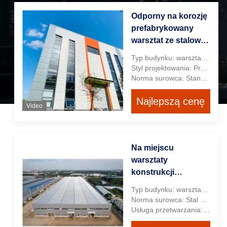
Odporny na korozję
prefabrykowany
warsztat ze stalową
konstrukcją
Typ budynku: warsztat budowy przemysłowej
magazynową,
Styl projektowania: Przemysłowy
standard
Norma surowca: Standard europejski i standard amerykański
amerykański
Najlepszą cenę
Video
Na miejscu
warsztaty
konstrukcji
stalowych ciężkich
Typ budynku: warsztat przemysłowy
budynki rolnicze
Norma surowca: Stal standardowa europejska (S235, S275, S355)
prefabrykowane
Usługa przetwarzania: Gięcie, spawanie, rozwijanie, cięcie, wykrawanie, malowanie natryskowe
ODM