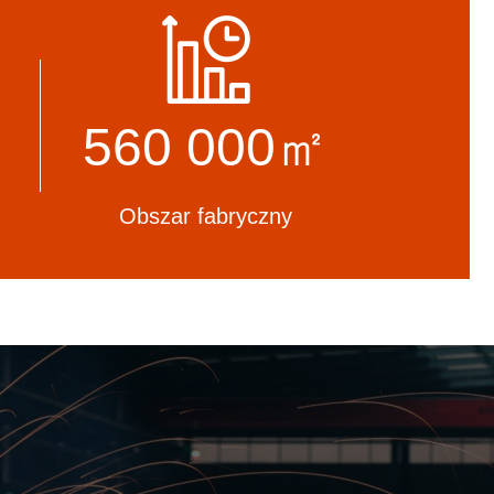
ardy
zespół techniczny, aby upewnić się, że
 w skali
projekt zostanie zrealizowany zgodnie
z Państwa oczekiwaniami.
560 000㎡
Obszar fabryczny