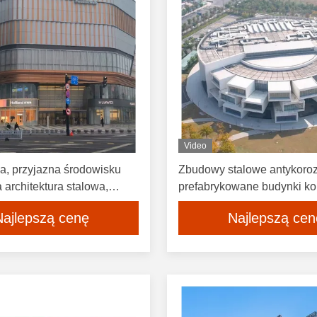
Video
a, przyjazna środowisku
Zbudowy stalowe antykoro
 architektura stalowa,
prefabrykowane budynki k
owane centrum handlowe
Najlepszą cenę
Najlepszą cen