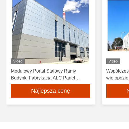
Video
Video
Modułowy Portal Stalowy Ramy
Współczes
Budynki Fabrykacja ALC Panel
wielopozio
ścienny Dostosowany
stalowej l
Najlepszą cenę