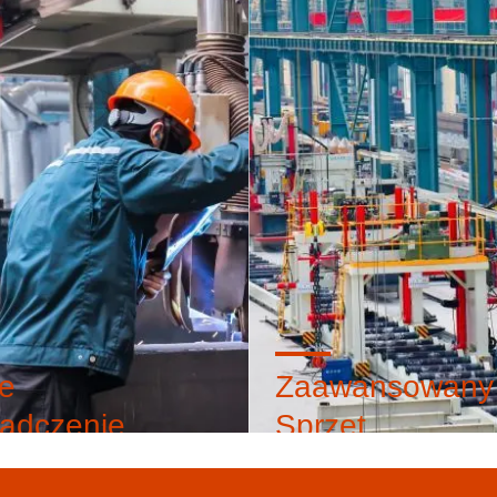
e
Zaawansowany
adczenie
Sprzęt
 nas, otrzymasz produkty
Zaawansowane linie produk