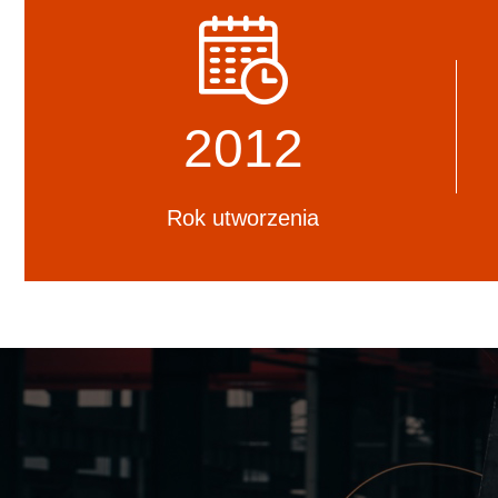
jesteśmy dumni z tego profesjonalnego
konstrukcji
i odpowiedzialnego zespołu.
spełniają 
kraju.
2012
Rok utworzenia