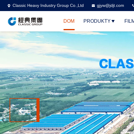
Classic Heavy Industry Group Co.,Ltd
gjyw@jdjt.com
DOM
PRODUKTY
FIL