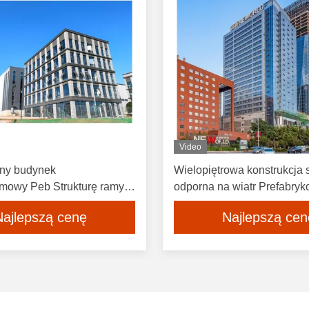
Video
ny budynek
Wielopiętrowa konstrukcja 
mowy Peb Strukturę ramy
odporna na wiatr Prefabry
ekkie OEM
budynki warsztatowe Wież
Najlepszą cenę
Najlepszą cen
mieszkalna