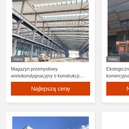
Video
Video
Magazyn przemysłowy
Ekologiczn
wielokondygnacyjny o konstrukcji
komercyjna
stalowej prefabrykowanej, modułowej,
prefabryk
Najlepszą cenę
przeciwwybuchowej