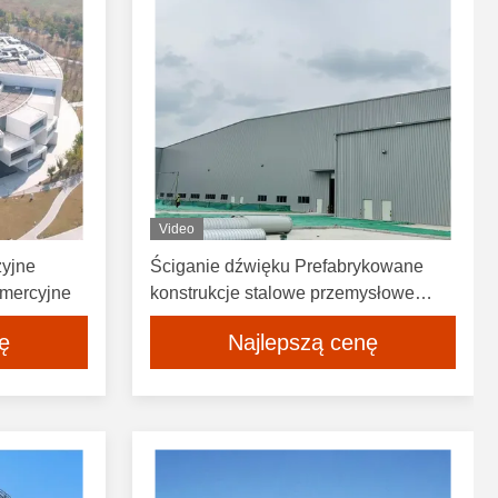
Video
zyjne
Ściganie dźwięku Prefabrykowane
omercyjne
konstrukcje stalowe przemysłowe
Budownictwo Składnia Szpa
ę
Najlepszą cenę
Fabrykacja