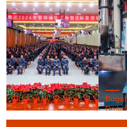
Doskonały Zespół
Bogat
Doświ
Mamy ponad 3200 pozytywnych i
optymistycznych pracowników i
Wybierając