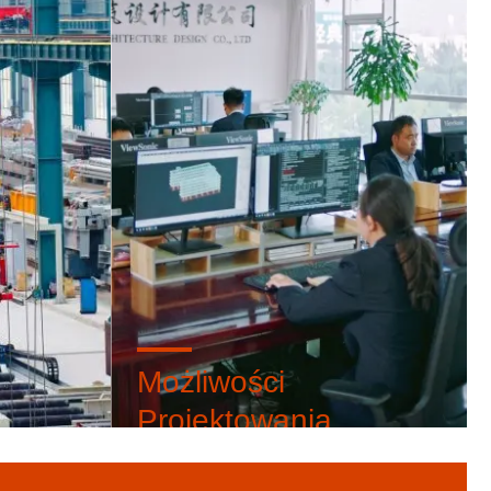
Możliwości
Projektowania
cyjne
Zapewnimy Państwu profesjonalny