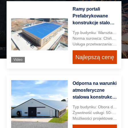
Ramy portali
Prefabrykowane
konstrukcje stalowe
Nowoczesny
Typ budynku: Warsztatowy Budynek Przemysłowy
budynek na
Norma surowca: Chińska standardowa stal
zamówienie
Usługa przetwarzania: Gięcie, spawanie, rozwijanie, cięcie, wykrawanie, malowanie natryskowe
Najlepszą cenę
Video
Odporna na warunki
atmosferyczne
stalowa konstrukcja
kurnika, szopy,
Typ budynku: Obora dla krów itp.
prefabrykowane
Żywotność usługi: 50-60 lat
budynki
Możliwości projektowe: Tak
warsztatowe