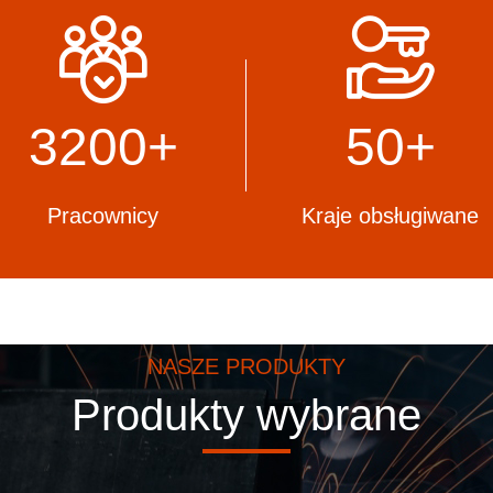
 stalowych, które w pełni
zapewniają, że nasze stand
przepisy i regulacje Twojego
produkcji pozostają na czele
międzynarodowej.
3200
+
50+
Pracownicy
Kraje obsługiwane
NASZE PRODUKTY
Produkty wybrane