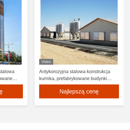
Video
stalowa
Antykorozyjna stalowa konstrukcja
kowane
kurnika, prefabrykowane budynki
a
przemysłowe, lekkie
ę
Najlepszą cenę