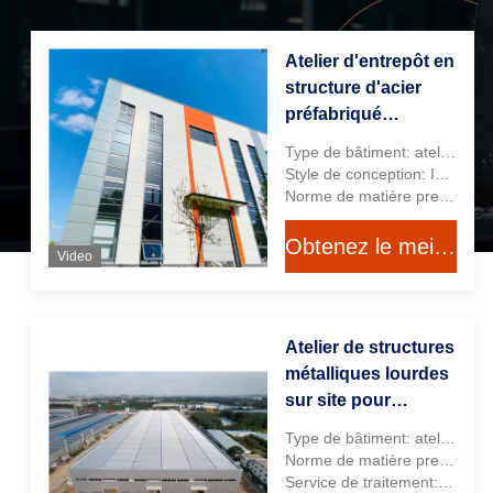
Atelier d'entrepôt en
structure d'acier
préfabriqué
résistant à la
Type de bâtiment: atelier de construction industrielle
corrosion, norme
Style de conception: Industriel
américaine
Norme de matière première: Norme européenne et norme américaine
Obtenez le meilleur prix
Video
Atelier de structures
métalliques lourdes
sur site pour
bâtiments agricoles
Type de bâtiment: atelier industriel
préfabriqués ODM
Norme de matière première: Acier standard européen (S235, S275, S355)
Service de traitement: Pliage, Soudage, Déroulage, Découpe, Poinçonnage, Peinture au Pistolet