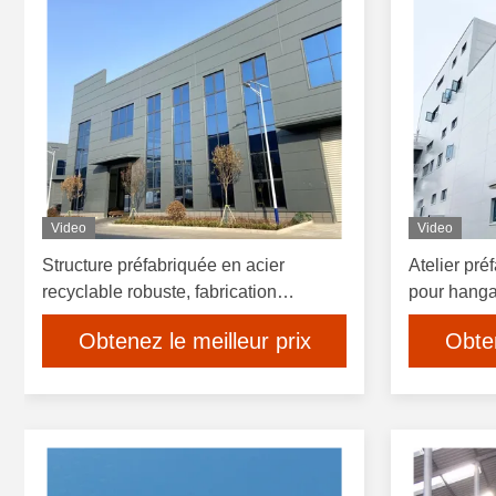
Video
Video
Structure préfabriquée en acier
Atelier pré
recyclable robuste, fabrication
pour hanga
résistante aux tremblements de terre
Obtenez le meilleur prix
Obten