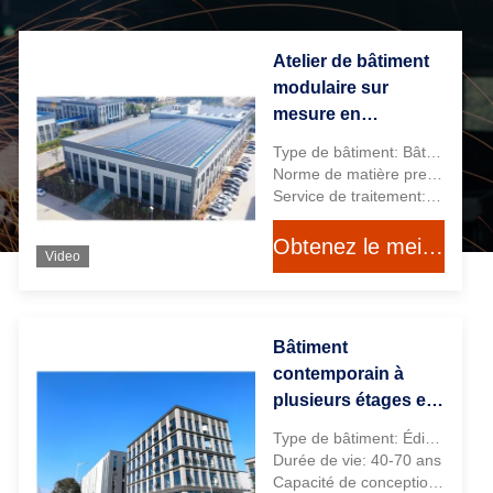
Atelier de bâtiment
modulaire sur
mesure en
structures
Type de bâtiment: Bâtiment d'atelier lourd
métalliques
Norme de matière première: Q235B/Q355B/S235JR/S275JR/S355JR etc.
préfabriquées en
Service de traitement: Pliage, Soudage, Déroulage, Découpe, Poinçonnage, Peinture au Pistolet
acier assemblées
Obtenez le meilleur prix
Video
Bâtiment
contemporain à
plusieurs étages en
structure métallique
Type de bâtiment: Édifice public
PEB, léger, OEM
Durée de vie: 40-70 ans
Capacité de conception: Oui