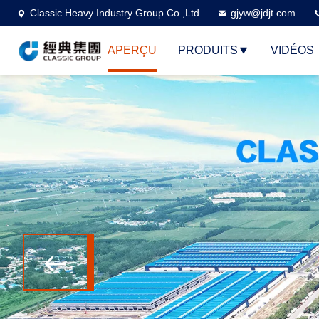
Classic Heavy Industry Group Co.,Ltd
gjyw@jdjt.com
APERÇU
PRODUITS
VIDÉOS