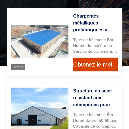
Charpentes
métalliques
préfabriquées à
portique, bâtiment
Type de bâtiment: Bâtiment Industriel Atelier
moderne
Norme de matière première: Acier standard chinois
personnalisé
Service de traitement: Pliage, Soudage, Déroulage, Découpe, Poinçonnage, Peinture au Pistolet
Obtenez le meilleur prix
Video
Structure en acier
résistant aux
intempéries pour
bâtiments d'atelier
Type de bâtiment: Étable à vaches, etc.
préfabriqués
Durée de vie: 50-60 ans
d'élevage de
Capacité de conception: Oui