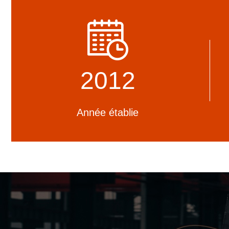
employés positifs et optimistes, et nous
En nous ch
sommes fiers de cette équipe
des produit
professionnelle et responsable.
sont entiè
réglementa
2012
Année établie