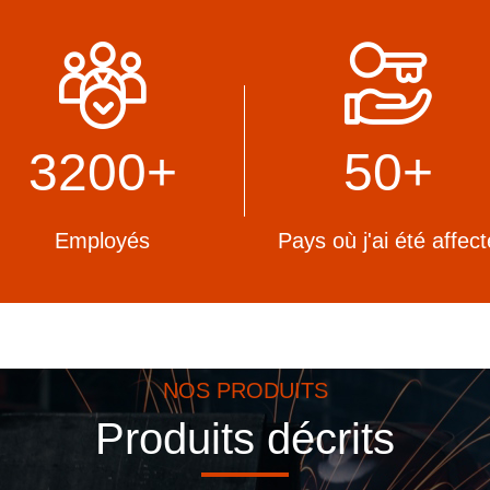
oisissant, vous recevrez
Les lignes de production a
s de structure en acier qui
garantissent que nos norme
rement conformes aux lois et
fabrication restent à la point
tions de votre pays.
niveau international.
3200
+
50+
Employés
Pays où j'ai été affect
NOS PRODUITS
Produits décrits