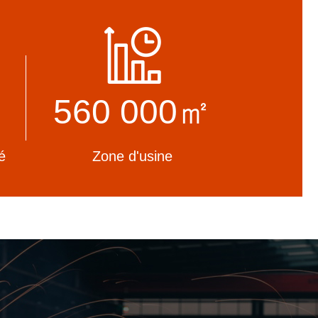
vancées
Nous vous fournirons une équipe
s de
technique professionnelle pour garantir
e au
que le projet soit mené à bien comme
vous l'attendez.
560 000㎡
é
Zone d'usine