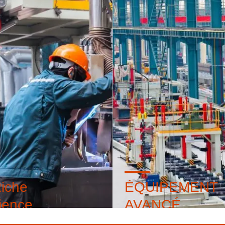
iche
ÉQUIPEMENT
ience
AVANCÉ