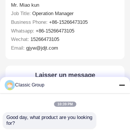
Mr. Miao kun
Job Title:
Operation Manager
Business Phone:
+86-15266473105
Whatsapp:
+86-15266473105
Wechat:
15266473105
Email:
gjyw@jdjt.com
Laisser un message
Nous vous rappellerons bientôt!
Classic Group
10:39 PM
Good day, what product are you looking 
for?