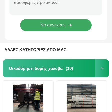
Επαναχρησιμοποιήσιμη κατασκευή χάλυβα
Γρήγορα Συναρμολογημένο Βιομηχανικό Κτίριο από Χάλυβα Κατασκευασμένο Αποθήκη Custom
Οικοδόμηση δομής χάλυβα
Μεγάλη κατασκευασμένη χάλυβα δομή μονοώροφα κτίρια ανθεκτικότητα στις καιρικές συνθήκες
Φορητές, επεκτάσιμες, μονωμένες, βαριές, ατσάλινες κατασκευές, αρχιτεκτονική
Εργαστήριο Μεταλλικών Κατασκευών
Σύγχρονα Προκατασκευασμένα Κτίρια Εργαστηρίων και Αποθηκών από Χάλυβα
αποθήκη χάλυβα
ΑΛΛΕΣ ΚΑΤΗΓΟΡΙΕΣ ΑΠΟ ΜΑΣ
Κουτί χάλυβα
(10)
Οικοδόμηση δομής χάλυβα
Βαριά δομή χάλυβα
Γέφυρα από χάλυβα
γραφείο δομής χάλυβα