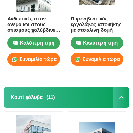
Ανθεκτικές στον
Πυροσβεστικός
άνεμο και στους
εργολάβος αποθήκης
σεισμούς χαλύβδινες
με ατσάλινη δομή
κατασκευές
αποθηκών, στάβλων,
Καλύτερη τιμή
Καλύτερη τιμή
κτιρίων OEM
Συνομιλία τώρα
Συνομιλία τώρα
(11)
Κουτί χάλυβα