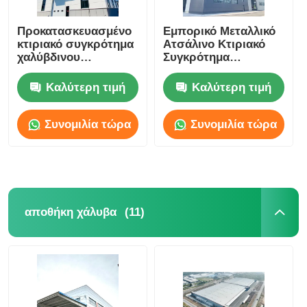
Προκατασκευασμένο
Εμπορικό Μεταλλικό
κτιριακό συγκρότημα
Ατσάλινο Κτιριακό
χαλύβδινου
Συγκρότημα
εργαστηρίου S355JR,
Αποθήκης
κατασκευή
Βιομηχανικής
Καλύτερη τιμή
Καλύτερη τιμή
χαλύβδινου σκελετού
Μεγάλης Κλίμακας
αποθήκης,
ODM
αντισεισμική αντοχή
Συνομιλία τώρα
Συνομιλία τώρα
(11)
αποθήκη χάλυβα