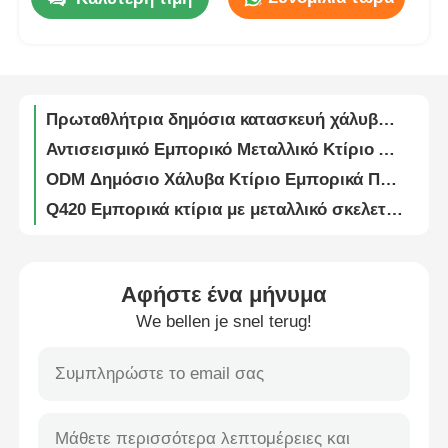
Q235B Q355B Q420B Βιομηχανικό Πλαίσιο από Χάλυβα Δομής Προτύπου AISC Κατά Παραγγελία
Κτίριο και δομές από γαλβανισμένο χάλυβα 200 × 400
Σχετικά με εμάς
Προκατασκευασμένο βιομηχανικό κτίριο από χάλυβα με ηχομόνωση, αποθήκη, κατασκευή
Πρωταθλήτρια δημόσια κατασκευή χάλυβα Εμπορικές δομές χάλυβα
Γύρος εργοστασίων
Αντισεισμικό Εμπορικό Μεταλλικό Κτίριο Λιανικής Προκατασκευασμένο Κατά Παραγγελία
ODM Δημόσιο Χάλυβα Κτίριο Εμπορικά Προσυσκευασμένα Χάλυβα Κτίρια Στάδιο
Ποιοτικός έλεγχος
Q420 Εμπορικά κτίρια με μεταλλικό σκελετό, μεγάλο στάδιο από χαλύβδινη κατασκευή
Προκατασκευασμένο Q690 Δημόσιο Μεταλλικό Ατσάλινο Κτίριο Σταδίου Βιτρίνας
επαφή
Ανακυκλωμένες εμπορικές μεταλλικές κατασκευές σκελετό από χάλυβα Εμπορικό κέντρο OEM
Αντιδοντική προκατασκευασμένη εμπορική χάλυβα κτίρια δομή αίθουσα εκθέσεων
Αφήστε ένα μήνυμα
Νέα
Σύγχρονα δημόσια κτίρια από χάλυβα αεροδρόμιο εμπορικά κτίρια
We bellen je snel terug!
Σύγχρονο Ελαφρύ Γαλβανισμένο Προκατασκευασμένο Ατσάλινο Κτίριο Εργαστηρίου Αποθήκης Αρχιτεκτονικής
Πυροσβεστικό μονωμένο προκατασκευασμένο χάλυβα ελαφρού μεγέθους
Όλες οι περιπτώσεις
Εκρηκτική δομή από μεταλλικό χάλυβα πολυώροφη βιομηχανική αποθήκη
Ανθεκτικό σε σεισμικές καταστροφές βιομηχανικό υπόστεγο χάλυβα δομή αποθήκη πύλη πλαίσιο υπόστεγο
Ζητήστε ένα απόσπασμα