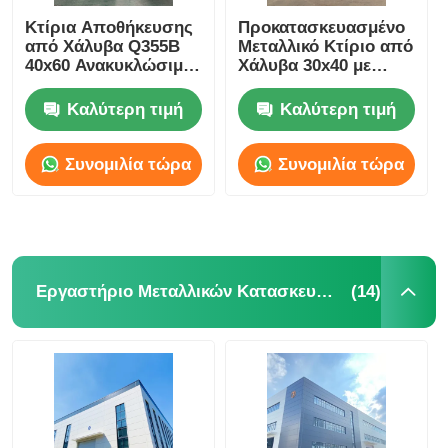
Κτίρια Αποθήκευσης
Προκατασκευασμένο
από Χάλυβα Q355B
Μεταλλικό Κτίριο από
Πτηνοτροφείο από χάλυβα
40x60 Ανακυκλώσιμα
Χάλυβα 30x40 με
Προσαρμοσμένα
Τοιχοποιία από
Πάνελ Rockwool
Καλύτερη τιμή
Καλύτερη τιμή
Πολυώροφη μεταλλική κατασκευή
Συνομιλία τώρα
Συνομιλία τώρα
Βιομηχανική μεταλλική κατασκευή
Δημόσιο κτίριο από χάλυβα
(14)
Εργαστήριο Μεταλλικών Κατασκευών
Εμπορική δομή χάλυβα
Προπαρασκευασμένη δομή από χάλυβα