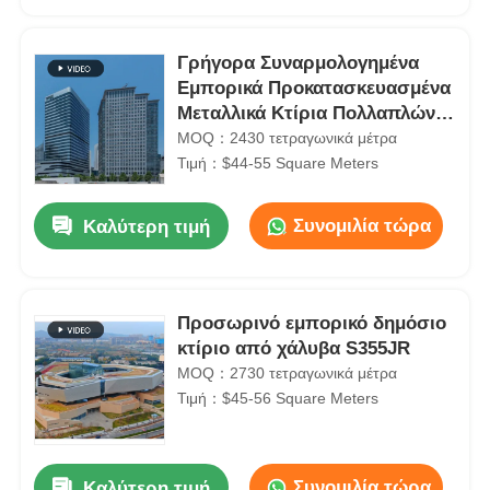
Γρήγορα Συναρμολογημένα
Εμπορικά Προκατασκευασμένα
Μεταλλικά Κτίρια Πολλαπλών
Ορόφων από Χάλυβα
MOQ：2430 τετραγωνικά μέτρα
Τιμή：$44-55 Square Meters
Συνομιλία τώρα
Καλύτερη τιμή
Προσωρινό εμπορικό δημόσιο
Αρχική Σελίδα
κτίριο από χάλυβα S355JR
MOQ：2730 τετραγωνικά μέτρα
Τιμή：$45-56 Square Meters
Προϊόντα
Βίντεο
Συνομιλία τώρα
Καλύτερη τιμή