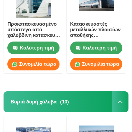
Προκατασκευασμένο
Κατασκευαστές
υπόστεγο από
μεταλλικών πλαισίων
χαλύβδινη κατασκευή
αποθήκης
πλαισίου S235 S275
εργαστηρίου OBM
για βιομηχανική
Steel Structure Shed
Καλύτερη τιμή
Καλύτερη τιμή
αποθήκευση
Συνομιλία τώρα
Συνομιλία τώρα
(10)
Βαριά δομή χάλυβα