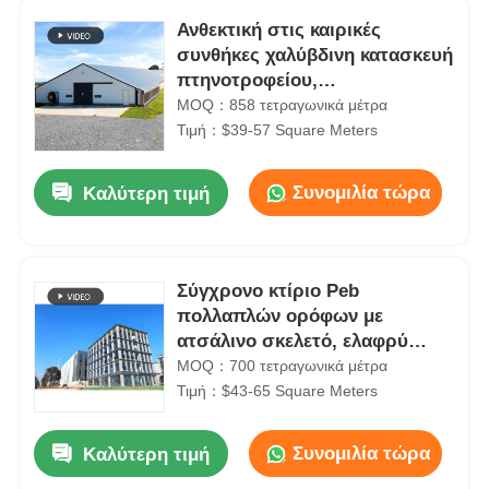
Ανθεκτική στις καιρικές
συνθήκες χαλύβδινη κατασκευή
πτηνοτροφείου,
προκατασκευασμένα κτίρια
MOQ：858 τετραγωνικά μέτρα
εργαστηρίων
Τιμή：$39-57 Square Meters
Συνομιλία τώρα
Καλύτερη τιμή
Σύγχρονο κτίριο Peb
πολλαπλών ορόφων με
ατσάλινο σκελετό, ελαφρύ
OEM
MOQ：700 τετραγωνικά μέτρα
Τιμή：$43-65 Square Meters
Συνομιλία τώρα
Καλύτερη τιμή