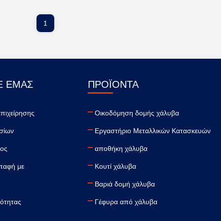
1
Ε ΕΜΆΣ
ΠΡΟΪΌΝΤΑ
επιχείρησης
Οικοδόμηση δομής χάλυβα
σίων
Εργαστήριο Μεταλλικών Κατασκευών
χος
αποθήκη χάλυβα
παφή με
Κουτί χάλυβα
Βαριά δομή χάλυβα
κότητας
Γέφυρα από χάλυβα