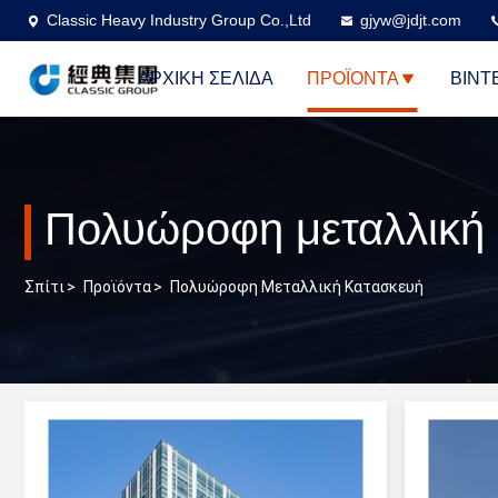
Classic Heavy Industry Group Co.,Ltd
gjyw@jdjt.com
ΑΡΧΙΚΉ ΣΕΛΊΔΑ
ΠΡΟΪΌΝΤΑ
ΒΊΝΤ
Πολυώροφη μεταλλική
Σπίτι
>
Προϊόντα
>
Πολυώροφη Μεταλλική Κατασκευή