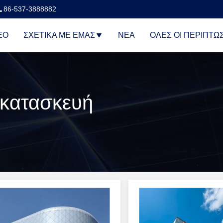
86-537-3888882
ΕΟ
ΣΧΕΤΙΚΆ ΜΕ ΕΜΆΣ
ΝΈΑ
ΌΛΕΣ ΟΙ ΠΕΡΙΠΤΏ
 κατασκευή