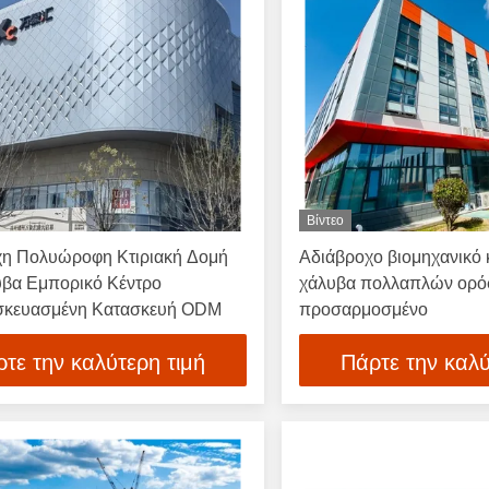
Βίντεο
η Πολυώροφη Κτιριακή Δομή
Αδιάβροχο βιομηχανικό 
βα Εμπορικό Κέντρο
χάλυβα πολλαπλών ορό
σκευασμένη Κατασκευή ODM
προσαρμοσμένο
τε την καλύτερη τιμή
Πάρτε την καλύ