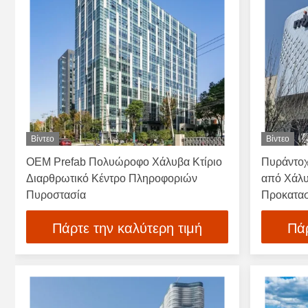
Βίντεο
Βίντεο
OEM Prefab Πολυώροφο Χάλυβα Κτίριο
Πυράντοχ
Διαρθρωτικό Κέντρο Πληροφοριών
από Χάλυ
Πυροστασία
Προκατα
Πάρτε την καλύτερη τιμή
Πάρ