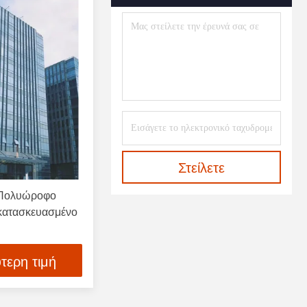
Στείλετε
 Πολυώροφο
κατασκευασμένο
τερη τιμή