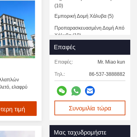
(10)
Εμπορική Δομή Χάλυβα
(5)
Προπαρασκευασμένη Δομή Από
Χάλυβα
(10)
Επαφές
Επαφές:
Mr. Miao kun
Τηλ.:
86-537-3888882
ολλαπλών
λετό, ελαφρύ
Συνομιλία τώρα
τερη τιμή
Μας ταχυδρομήστε