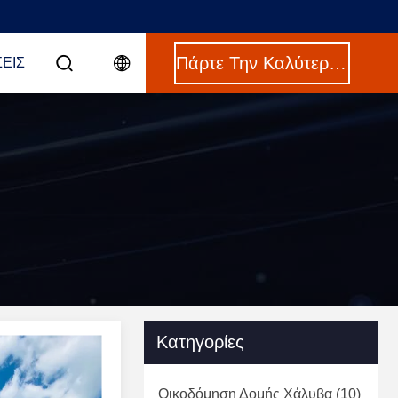
Πάρτε Την Καλύτερη Τιμή
ΣΕΙΣ
Κατηγορίες
Οικοδόμηση Δομής Χάλυβα
(10)