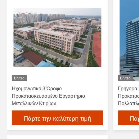
Βίντεο
Βίντεο
Ηχομονωτικό 3 Όροφο
Γρήγορα 
Προκατασκευασμένο Εργαστήριο
Προκατασ
Μεταλλικών Κτιρίων
Πολλαπλ
Πάρτε την καλύτερη τιμή
Πάρ