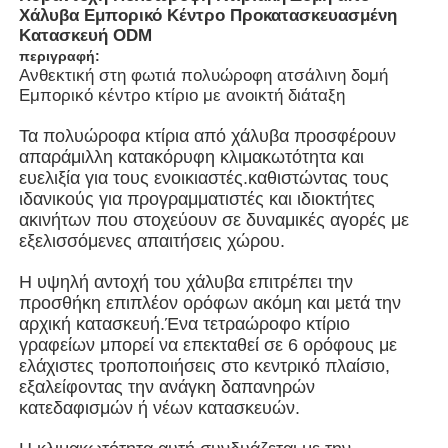
Χάλυβα Εμπορικό Κέντρο Προκατασκευασμένη
Κατασκευή ODM
περιγραφή:
Σχετικά με εμάς
Ανθεκτική στη φωτιά πολυώροφη ατσάλινη δομή
Εμπορικό κέντρο κτίριο με ανοικτή διάταξη
Γύρος εργοστασίων
Τα πολυώροφα κτίρια από χάλυβα προσφέρουν
απαράμιλλη κατακόρυφη κλιμακωτότητα και
ευελιξία για τους ενοικιαστές.καθιστώντας τους
Ποιοτικός έλεγχος
ιδανικούς για προγραμματιστές και ιδιοκτήτες
ακινήτων που στοχεύουν σε δυναμικές αγορές με
εξελισσόμενες απαιτήσεις χώρου.
επαφή
Η υψηλή αντοχή του χάλυβα επιτρέπει την
προσθήκη επιπλέον ορόφων ακόμη και μετά την
Νέα
αρχική κατασκευή.Ένα τετραώροφο κτίριο
γραφείων μπορεί να επεκταθεί σε 6 ορόφους με
ελάχιστες τροποποιήσεις στο κεντρικό πλαίσιο,
Όλες οι περιπτώσεις
εξαλείφοντας την ανάγκη δαπανηρών
κατεδαφισμών ή νέων κατασκευών.
Ζητήστε ένα απόσπασμα