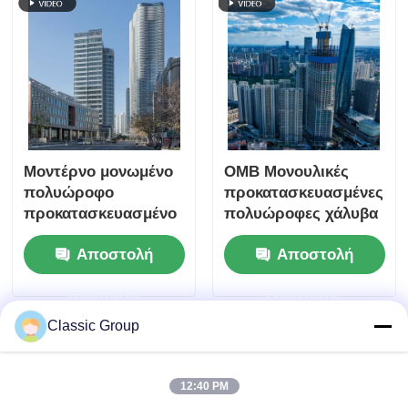
Μοντέρνο μονωμένο
ΟΜΒ Μονουλικές
πολυώροφο
προκατασκευασμένες
προκατασκευασμένο
πολυώροφες χάλυβα
βιομηχανικό
κατασκευές Εμπορικά
Αποστολή
Αποστολή
υπόστεγο εμπορικό
κτίρια γραφείων
κτίριο από χάλυβα
ερώτησης
ερώτησης
Classic Group
12:40 PM