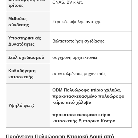
CNAS, BV κ.λπ.
τρίτους
Μέθοδος
Στροφές υψηλής αντοχής
σύνδεσης
Υποστηρικτικές
Βελτιστοποίηση σχεδίασης
Δυνατότητες
Στυλ σχεδιασμού
σύγχρονη αρχιτεκτονική
Καθοδήγηση
απεσταλμένους μηχανικούς
κατασκευής
ODM Πολυώροφο κτίριο χάλυβα
,
προκατασκευασμένο πολυώροφο
Αρχική Σελίδα
κτίριο από χάλυβα
Υψηλό φως:
,
προκατασκευασμένα κτίρια
Προϊόντα
κατασκευής Εμπορικό Κέντρο
Βίντεο
Πυράντοχη Πολυώροφη Κτιριακή Δομή από