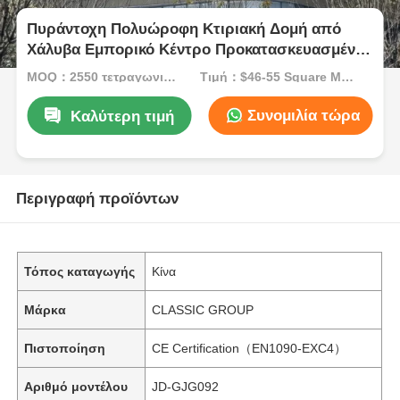
Πυράντοχη Πολυώροφη Κτιριακή Δομή από
Χάλυβα Εμπορικό Κέντρο Προκατασκευασμένη
Κατασκευή ODM
MOQ：2550 τετραγωνικά μέτρα
Τιμή：$46-55 Square Meters
Συνομιλία τώρα
Καλύτερη τιμή
Περιγραφή προϊόντων
Τόπος καταγωγής
Κίνα
Μάρκα
CLASSIC GROUP
Πιστοποίηση
CE Certification（EN1090-EXC4）
Αριθμό μοντέλου
JD-GJG092