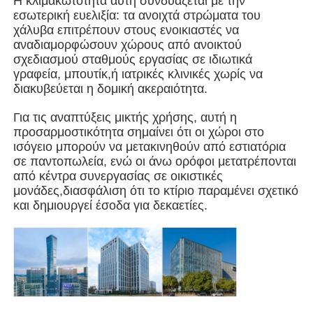
Η κλιμακωτότητα αυτή συνδυάζεται με την
εσωτερική ευελιξία: τα ανοιχτά στρώματα του
χάλυβα επιτρέπουν στους ενοικιαστές να
Οικοδόμηση δομής χάλυβα
αναδιαμορφώσουν χώρους από ανοικτού
σχεδιασμού σταθμούς εργασίας σε ιδιωτικά
γραφεία, μπουτίκ,ή ιατρικές κλινικές χωρίς να
Εργαστήριο Μεταλλικών Κατασκευών
διακυβεύεται η δομική ακεραιότητα.
Για τις αναπτύξεις μικτής χρήσης, αυτή η
αποθήκη χάλυβα
προσαρμοστικότητα σημαίνει ότι οι χώροι στο
ισόγειο μπορούν να μετακινηθούν από εστιατόρια
σε παντοπωλεία, ενώ οι άνω ορόφοι μετατρέπονται
Κουτί χάλυβα
από κέντρα συνεργασίας σε οικιστικές
μονάδες,διασφάλιση ότι το κτίριο παραμένει σχετικό
και δημιουργεί έσοδα για δεκαετίες.
Βαριά δομή χάλυβα
Γέφυρα από χάλυβα
γραφείο δομής χάλυβα