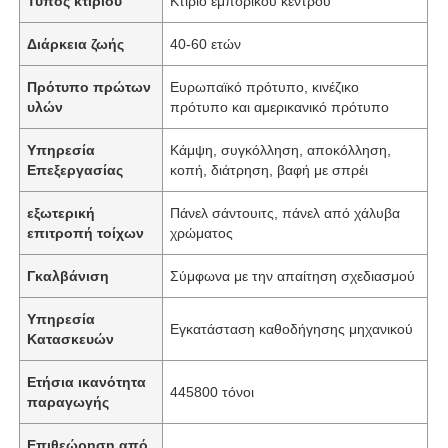
Τύπος κτιρίου
Κτίριο εμπορικού κέντρου
Διάρκεια ζωής
40-60 ετών
Πρότυπο πρώτων
Ευρωπαϊκό πρότυπο, κινέζικο
υλών
πρότυπο και αμερικανικό πρότυπο
Υπηρεσία
Κάμψη, συγκόλληση, αποκόλληση,
Επεξεργασίας
κοπή, διάτρηση, βαφή με σπρέι
εξωτερική
Πάνελ σάντουιτς, πάνελ από χάλυβα
επιτροπή τοίχων
χρώματος
Γκαλβάνιση
Σύμφωνα με την απαίτηση σχεδιασμού
Υπηρεσία
Εγκατάσταση καθοδήγησης μηχανικού
Κατασκευών
Ετήσια ικανότητα
445800 τόνοι
παραγωγής
Επιθεώρηση από