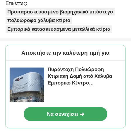
Ετικέττες:
Προπαρασκευασμένο βιομηχανικό υπόστεγο
Πτηνοτροφείο από χάλυβα
πολυώροφο χάλυβα κτίριο
Εμπορικά κατασκευασμένα μεταλλικά κτίρια
Πολυώροφη μεταλλική κατασκευή
Βιομηχανική μεταλλική κατασκευή
Αποκτήστε την καλύτερη τιμή για
Πυράντοχη Πολυώροφη
Δημόσιο κτίριο από χάλυβα
Κτιριακή Δομή από Χάλυβα
Εμπορικό Κέντρο
Εμπορική δομή χάλυβα
Προκατασκευασμένη
Κατασκευή ODM
Προπαρασκευασμένη δομή από χάλυβα
Να συνεχίσει