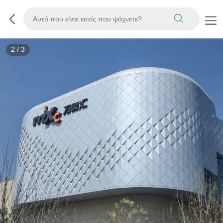
2
/
3