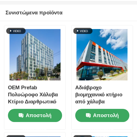
Συνιστώμενα προϊόντα
OEM Prefab
Αδιάβροχο
Πολυώροφο Χάλυβα
βιομηχανικό κτήριο
Κτίριο Διαρθρωτικό
από χάλυβα
Κέντρο
πολλαπλών ορόφων,
Αποστολή
Αποστολή
Πληροφοριών
προσαρμοσμένο
Πυροστασία
ερώτησης
ερώτησης