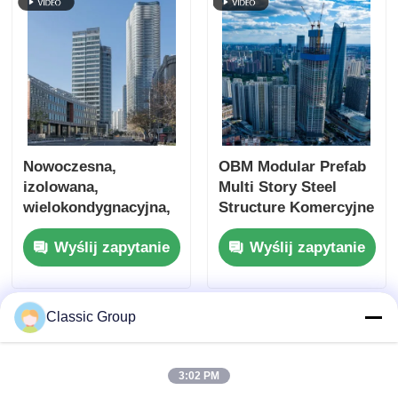
Nowoczesna,
OBM Modular Prefab
izolowana,
Multi Story Steel
wielokondygnacyjna,
Structure Komercyjne
prefabrykowana hala
biurowce
Wyślij zapytanie
Wyślij zapytanie
przemysłowa,
konstrukcja stalowa,
budynek komercyjny
Classic Group
3:02 PM