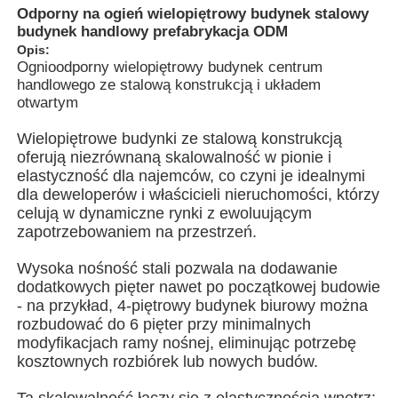
Odporny na ogień wielopiętrowy budynek stalowy
budynek handlowy prefabrykacja ODM
Opis:
O nas
Ognioodporny wielopiętrowy budynek centrum
handlowego ze stalową konstrukcją i układem
otwartym
Wycieczka po fabryce
Wielopiętrowe budynki ze stalową konstrukcją
oferują niezrównaną skalowalność w pionie i
Kontrola jakości
elastyczność dla najemców, co czyni je idealnymi
dla deweloperów i właścicieli nieruchomości, którzy
celują w dynamiczne rynki z ewoluującym
Skontaktuj się z nami
zapotrzebowaniem na przestrzeń.
Wysoka nośność stali pozwala na dodawanie
Aktualności
dodatkowych pięter nawet po początkowej budowie
- na przykład, 4-piętrowy budynek biurowy można
rozbudować do 6 pięter przy minimalnych
Wszystkie przypadki
modyfikacjach ramy nośnej, eliminując potrzebę
kosztownych rozbiórek lub nowych budów.
Poprosić o wycenę
Ta skalowalność łączy się z elastycznością wnętrz: