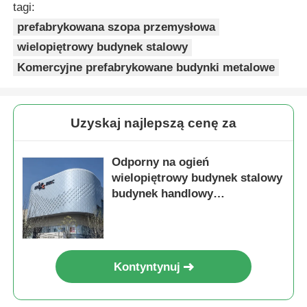
tagi:
prefabrykowana szopa przemysłowa
Stalowa konstrukcja domek dla drobiu
wielopiętrowy budynek stalowy
Komercyjne prefabrykowane budynki metalowe
Wielopiętrowa konstrukcja stalowa
Struktura stali przemysłowej
Uzyskaj najlepszą cenę za
Odporny na ogień
Public Steel Building
wielopiętrowy budynek stalowy
budynek handlowy
Komercyjna konstrukcja stalowa
prefabrykacja ODM
Prefabrykowana konstrukcja stalowa
Kontyntynuj