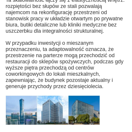
rozpiętości bez słupów ze stali pozwalają
najemcom na rekonfigurację przestrzeni od
Budowa konstrukcji stalowej
stanowisk pracy w układzie otwartym po prywatne
biura, butiki detaliczne lub kliniki medyczne bez
uszczerbku dla integralności strukturalnej.
Warsztat konstrukcji stalowych
W przypadku inwestycji o mieszanym
przeznaczeniu, ta adaptowalność oznacza, że
magazyn konstrukcji stalowych
przestrzenie na parterze mogą przechodzić od
restauracji do sklepów spożywczych, podczas gdy
wyższe piętra przechodzą od centrów
Szpa konstrukcji stalowych
coworkingowych do lokali mieszkalnych,
zapewniając, że budynek pozostaje aktualny i
generuje przychody przez dziesięciolecia.
Ciężka konstrukcja stalowa
Most ze stali
Biuro konstrukcji stalowej