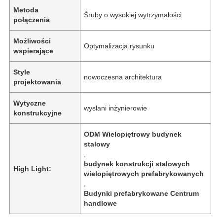
Metoda
Śruby o wysokiej wytrzymałości
połączenia
Możliwości
Optymalizacja rysunku
wspierające
Style
nowoczesna architektura
projektowania
Wytyczne
wysłani inżynierowie
konstrukcyjne
ODM Wielopiętrowy budynek
stalowy
,
Dom
budynek konstrukcji stalowych
High Light:
wielopiętrowych prefabrykowanych
,
Produkty
Budynki prefabrykowane Centrum
handlowe
Filmy