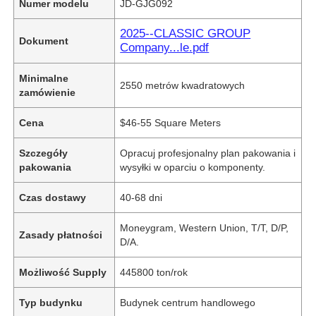
Numer modelu
JD-GJG092
2025--CLASSIC GROUP
Dokument
Company...le.pdf
Minimalne
2550 metrów kwadratowych
zamówienie
Cena
$46-55 Square Meters
Szczegóły
Opracuj profesjonalny plan pakowania i
pakowania
wysyłki w oparciu o komponenty.
Czas dostawy
40-68 dni
Moneygram, Western Union, T/T, D/P,
Zasady płatności
D/A.
Możliwość Supply
445800 ton/rok
Typ budynku
Budynek centrum handlowego