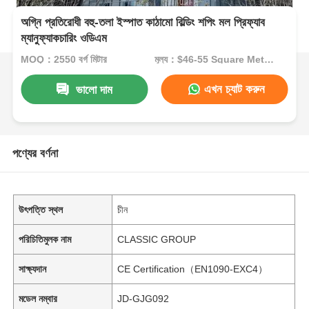
অগ্নি প্রতিরোধী বহু-তলা ইস্পাত কাঠামো বিল্ডিং শপিং মল প্রিফ্যাব
ম্যানুফ্যাকচারিং ওডিএম
MOQ：2550 বর্গ মিটার
মূল্য：$46-55 Square Meters
এখন চ্যাট করুন
ভালো দাম
পণ্যের বর্ণনা
উৎপত্তি স্থল
চীন
পরিচিতিমুলক নাম
CLASSIC GROUP
সাক্ষ্যদান
CE Certification（EN1090-EXC4）
মডেল নম্বার
JD-GJG092