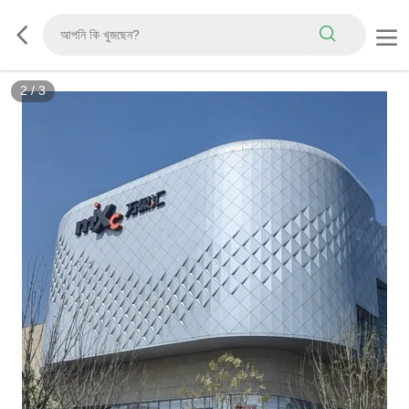
2
/
3