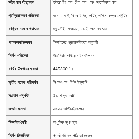
কাঁচা মাল স্ট্যান্ডার্ড
ইউরোপীয় মান, চীনা মান, এবং আমেরিকান মান
প্রক্রিয়াকরণ পরিষেবা
নমন, ঢালাই, ডিকোইলিং, কাটিং, পাঞ্চিং, স্প্রে পেইন্টিং
বাহ্যিক দেয়াল প্যানেল
স্যান্ডউইচ প্যানেল, রঙ ইস্পাত প্যানেল
গ্যালভানাইজেশন
ডিজাইনের প্রয়োজনীয়তা অনুযায়ী
নির্মাণ পরিষেবা
ইঞ্জিনিয়ার গাইডেন্স ইনস্টলেশন
বার্ষিক উৎপাদন ক্ষমতা
445800 টন
তৃতীয় পক্ষের পরিদর্শন
সিএনএএস, বিভি ইত্যাদি
সংযোগ পদ্ধতি
উচ্চ-শক্তি বোল্ট
সমর্থন ক্ষমতা
অঙ্কন অপ্টিমাইজেশান
ডিজাইন শৈলী
আধুনিক স্থাপত্য
নির্মাণ নির্দেশিকা
প্রকৌশলীদের পাঠানো হয়েছে