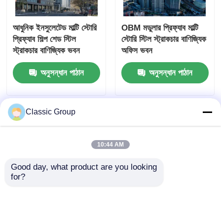
আধুনিক ইনসুলেটেড মাল্টি স্টোরি
OBM মডুলার প্রিফ্যাব মাল্টি
প্রিফ্যাব শিল্প শেড স্টিল
স্টোরি স্টিল স্ট্রাকচার বাণিজ্যিক
স্ট্রাকচার বাণিজ্যিক ভবন
অফিস ভবন
অনুসন্ধান পাঠান
অনুসন্ধান পাঠান
Classic Group
10:44 AM
Good day, what product are you looking 
for?
সমসাময়িক পেব মাল্টি স্টোরি
সাউন্ডইনসুলেটেড ৩ তলা ইস্পাত
বিল্ডিং স্টিল ফ্রেম কাঠামো হালকা
ভবন প্রি ফ্যাব্রিকেটেড