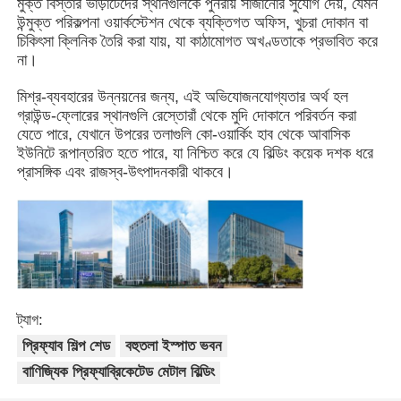
মুক্ত বিস্তার ভাড়াটেদের স্থানগুলিকে পুনরায় সাজানোর সুযোগ দেয়, যেমন
উন্মুক্ত পরিকল্পনা ওয়ার্কস্টেশন থেকে ব্যক্তিগত অফিস, খুচরা দোকান বা
চিকিৎসা ক্লিনিক তৈরি করা যায়, যা কাঠামোগত অখণ্ডতাকে প্রভাবিত করে
আমাদের সম্পর্কে
না।
মিশ্র-ব্যবহারের উন্নয়নের জন্য, এই অভিযোজনযোগ্যতার অর্থ হল
কারখানা ভ্রমণ
গ্রাউন্ড-ফ্লোরের স্থানগুলি রেস্তোরাঁ থেকে মুদি দোকানে পরিবর্তন করা
যেতে পারে, যেখানে উপরের তলাগুলি কো-ওয়ার্কিং হাব থেকে আবাসিক
ইউনিটে রূপান্তরিত হতে পারে, যা নিশ্চিত করে যে বিল্ডিং কয়েক দশক ধরে
মান নিয়ন্ত্রণ
প্রাসঙ্গিক এবং রাজস্ব-উৎপাদনকারী থাকবে।
আমাদের সাথে যোগাযোগ করুন
খবর
ট্যাগ:
সব ক্ষেত্রেই
প্রিফ্যাব শিল্প শেড
বহুতলা ইস্পাত ভবন
বাণিজ্যিক প্রিফ্যাব্রিকেটেড মেটাল বিল্ডিং
উদ্ধৃতির জন্য আবেদন