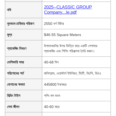
2025--CLASSIC GROUP
নথি
Company...le.pdf
ন্যূনতম চাহিদার পরিমাণ
2550 বর্গ মিটার
মূল্য
$46-55 Square Meters
উপাদানগুলির উপর ভিত্তি করে একটি পেশাদার
প্যাকেজিং বিবরণ
প্যাকেজিং এবং শিপিং পরিকল্পনা তৈরি করুন।
ডেলিভারি সময়
40-68 দিন
পরিশোধের শর্ত
মানিগ্রাম, ওয়েস্টার্ন ইউনিয়ন, টি/টি, ডি/পি, ডি/এ
যোগানের ক্ষমতা
445800 টন/বছর
বিল্ডিং টাইপ
শপিং মল ভবন
সেবা জীবন
40-60 বছর