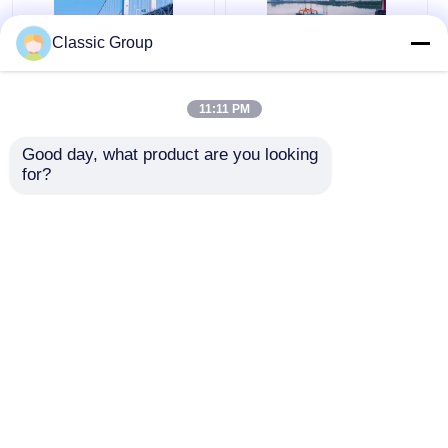
Classic Group
Q690B Q550B Q460B
অফ সাইট প্রিফেব্রিকেটেড স্টিল
Q420B ইস্পাত কাঠামো
ট্রাস ব্রিজ মেটাল সাসপেনশন
11:11 PM
প্রিফেব্রিকেটেড ট্রাস ব্রিজ
ব্রিজ ওডিএম
ফ্যাব্রিকেটর
Good day, what product are you looking 
for?
ভালো দাম
ভালো দাম
এখন চ্যাট করুন
এখন চ্যাট করুন
আরো দেখুন
বাড়ি
আমাদের সম্পর্কে
আমাদের সাথে যোগাযোগ করুন
Desktop Site
সাইট ম্যাপ
গোপনীয়তা নীতি