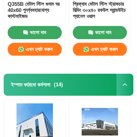
Q355B মেটাল স্টিল গুদাম ঘর
প্রিফ্যাব মেটাল স্টিল স্ট্রাকচার
40x60 পুনর্ব্যবহারযোগ্য
বিল্ডিং ৩০x৪০ রকউল স্যান্ডউইচ
কাস্টমাইজড
প্যানেল ওয়াল
ভালো দাম
ভালো দাম
এখন চ্যাট করুন
এখন চ্যাট করুন
(14)
ইস্পাত কাঠামো কর্মশালা