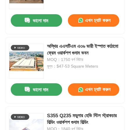
আমাদের সম্পর্কে
এখন চ্যাট করুন
ভালো দাম
কারখানা ভ্রমণ
অস্থির এএসটিএম এ৩৬ ভারী ইস্পাত কাঠামো
ফ্রেম ওয়ার্কশপ গুদাম ভবন
মান নিয়ন্ত্রণ
MOQ：1750 বর্গ মিটার
মূল্য：$47-53 Square Meters
আমাদের সাথে যোগাযোগ করুন
এখন চ্যাট করুন
ভালো দাম
খবর
সব ক্ষেত্রেই
S355 Q235 মডুলার হেভি স্টিল স্ট্রাকচার
বিল্ডিং ওয়ার্কশপ গুদাম বিল্ডিং
উদ্ধৃতির জন্য আবেদন
MOQ：1840 বর্গ মিটার