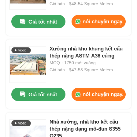
Giá bán：$48-54 Square Meters
Về chúng tôi
nói chuyện ngay.
Giá tốt nhất
Tham quan nhà máy
Xưởng nhà kho khung kết cấu
thép nặng ASTM A36 cứng
Kiểm soát chất lượng
MOQ：1750 mét vuông
Giá bán：$47-53 Square Meters
Liên hệ chúng tôi
nói chuyện ngay.
Giá tốt nhất
Tin tức
Tất cả các trường hợp
Nhà xưởng, nhà kho kết cấu
thép nặng dạng mô-đun S355
Yêu cầu báo giá
Q235