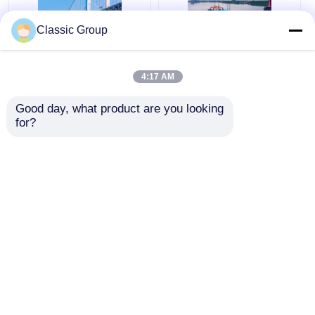
Classic Group
Q690B Q550B Q460B
Đường cầu treo thép
Q420B Cấu trúc thép
được chế tạo sẵn bên
4:17 AM
Các nhà sản xuất cầu
ngoài ODM
vạch được chế tạo
Good day, what product are you looking 
sẵn
for?
Giá tốt nhất
Giá tốt nhất
nói chuyện ngay.
nói chuyện ngay.
Xem thêm
Nhà
Về chúng tôi
Liên hệ với chúng tôi
Desktop Site
Sơ đồ trang web
Chính sách bảo mật