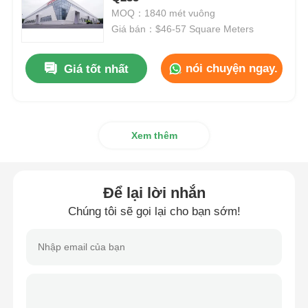
MOQ：1840 mét vuông
Giá bán：$46-57 Square Meters
Xây dựng cấu trúc thép
nói chuyện ngay.
Giá tốt nhất
Xưởng kết cấu thép
kho cấu trúc thép
Xem thêm
Nhà khoan cấu trúc thép
Để lại lời nhắn
kết cấu thép nặng
Chúng tôi sẽ gọi lại cho bạn sớm!
Cầu cấu trúc thép
Văn phòng cấu trúc thép