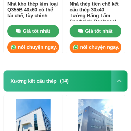
Nhà kho thép kim loại
Nhà thép tiền chế kết
Q355B 40x60 có thể
cấu thép 30x40
tái chế, tùy chỉnh
Tường Bằng Tấm
Sandwich Rockwool
Giá tốt nhất
Giá tốt nhất
nói chuyện ngay.
nói chuyện ngay.
(14)
Xưởng kết cấu thép