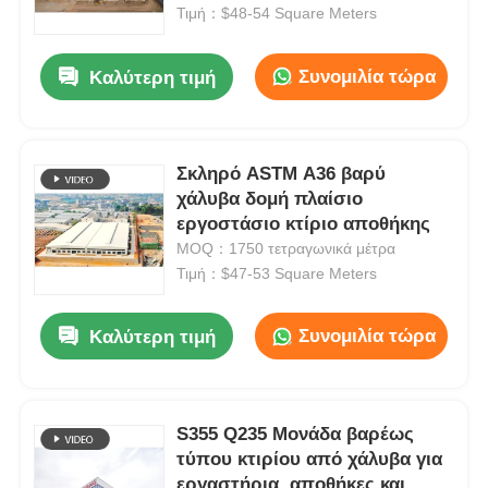
Τιμή：$48-54 Square Meters
Σχετικά με εμάς
Συνομιλία τώρα
Καλύτερη τιμή
Γύρος εργοστασίων
Σκληρό ASTM A36 βαρύ
χάλυβα δομή πλαίσιο
Ποιοτικός έλεγχος
εργοστάσιο κτίριο αποθήκης
MOQ：1750 τετραγωνικά μέτρα
επαφή
Τιμή：$47-53 Square Meters
Συνομιλία τώρα
Καλύτερη τιμή
Νέα
Όλες οι περιπτώσεις
S355 Q235 Μονάδα βαρέως
τύπου κτιρίου από χάλυβα για
Ζητήστε ένα απόσπασμα
εργαστήρια, αποθήκες και