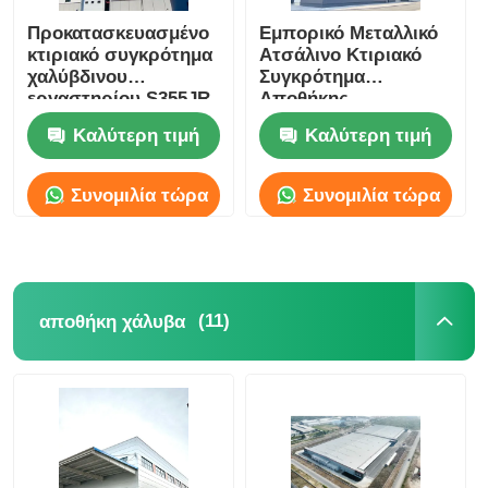
Προκατασκευασμένο
Εμπορικό Μεταλλικό
κτιριακό συγκρότημα
Ατσάλινο Κτιριακό
χαλύβδινου
Συγκρότημα
εργαστηρίου S355JR,
Αποθήκης
κατασκευή
Βιομηχανικής
Καλύτερη τιμή
Καλύτερη τιμή
χαλύβδινου σκελετού
Μεγάλης Κλίμακας
αποθήκης,
ODM
αντισεισμική αντοχή
Συνομιλία τώρα
Συνομιλία τώρα
(11)
αποθήκη χάλυβα