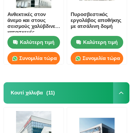
Ανθεκτικές στον
Πυροσβεστικός
άνεμο και στους
εργολάβος αποθήκης
σεισμούς χαλύβδινες
με ατσάλινη δομή
κατασκευές
αποθηκών, στάβλων,
Καλύτερη τιμή
Καλύτερη τιμή
κτιρίων OEM
Συνομιλία τώρα
Συνομιλία τώρα
(11)
Κουτί χάλυβα