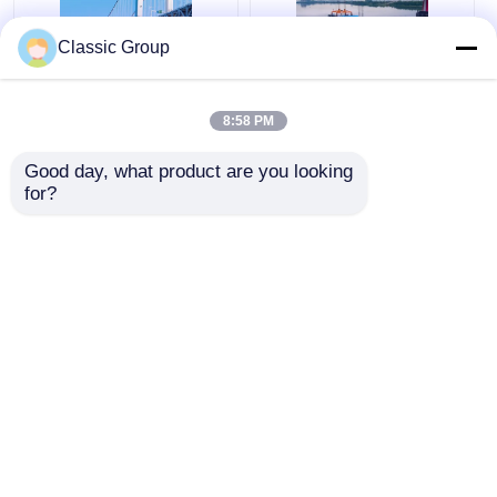
Classic Group
Q690B Q550B Q460B
Εκτός εργοταξίου
Q420B
Προκατασκευασμένη
8:58 PM
Κατασκευαστές
μεταλλική κρεμαστή
Προκατασκευασμένων
γέφυρα από χάλυβα
Good day, what product are you looking 
Γεφυρών Δοκών από
δοκών ODM
for?
Καλύτερη τιμή
Καλύτερη τιμή
Χάλυβα
Συνομιλία τώρα
Συνομιλία τώρα
Δείτε περισσότερων
Αρχική Σελίδα
Περίπου εμείς
επαφή
Desktop Site
Sitemap
Πολιτική μυστικότητας