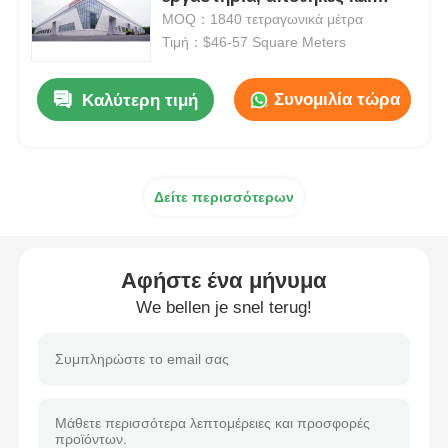
κτίρια
MOQ：1840 τετραγωνικά μέτρα
Τιμή：$46-57 Square Meters
Οικοδόμηση δομής χάλυβα
Συνομιλία τώρα
Καλύτερη τιμή
Εργαστήριο Μεταλλικών Κατασκευών
αποθήκη χάλυβα
Δείτε περισσότερων
Κουτί χάλυβα
Αφήστε ένα μήνυμα
Βαριά δομή χάλυβα
We bellen je snel terug!
Γέφυρα από χάλυβα
γραφείο δομής χάλυβα