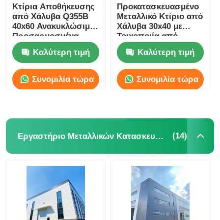
Κτίρια Αποθήκευσης
Προκατασκευασμένο
από Χάλυβα Q355B
Μεταλλικό Κτίριο από
40x60 Ανακυκλώσιμα
Χάλυβα 30x40 με
Προσαρμοσμένα
Τοιχοποιία από
Πάνελ Rockwool
Καλύτερη τιμή
Καλύτερη τιμή
Συνομιλία τώρα
Συνομιλία τώρα
(14)
Εργαστήριο Μεταλλικών Κατασκευών