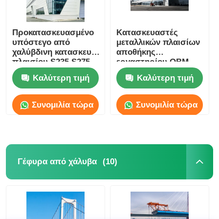
Προκατασκευασμένο
Κατασκευαστές
υπόστεγο από
μεταλλικών πλαισίων
χαλύβδινη κατασκευή
αποθήκης
πλαισίου S235 S275
εργαστηρίου OBM
για βιομηχανική
Steel Structure Shed
Καλύτερη τιμή
Καλύτερη τιμή
αποθήκευση
Συνομιλία τώρα
Συνομιλία τώρα
(10)
Γέφυρα από χάλυβα