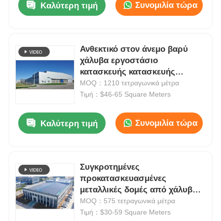
Συνομιλία τώρα
Καλύτερη τιμή
Ανθεκτικό στον άνεμο βαρύ
χάλυβα εργοστάσιο
κατασκευής κατασκευής
μεταλλικών αποθεμάτων OEM
MOQ：1210 τετραγωνικά μέτρα
Τιμή：$46-65 Square Meters
Συνομιλία τώρα
Καλύτερη τιμή
Συγκροτημένες
προκατασκευασμένες
μεταλλικές δομές από χάλυβα
Εργαστήριο κτίριο Μονουλικές
MOQ：575 τετραγωνικά μέτρα
παραγγελίες
Τιμή：$30-59 Square Meters