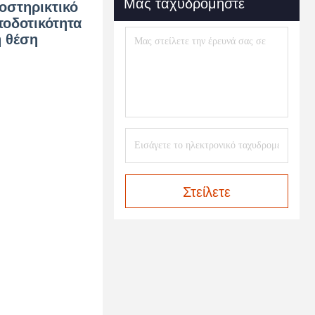
Μας ταχυδρομήστε
οστηρικτικό
ποδοτικότητα
ή θέση
Στείλετε