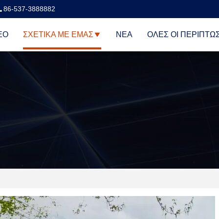
86-537-3888882
ΕΟ
ΣΧΕΤΙΚΆ ΜΕ ΕΜΆΣ
ΝΈΑ
ΌΛΕΣ ΟΙ ΠΕΡΙΠΤΏ