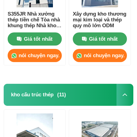
S355JR Nhà xưởng
Xây dựng kho thương
thép tiền chế Tòa nhà
mại kim loại và thép
khung thép Nhà kho
quy mô lớn ODM
Xây dựng Kháng
động đất
Giá tốt nhất
Giá tốt nhất
nói chuyện ngay.
nói chuyện ngay.
(11)
kho cấu trúc thép