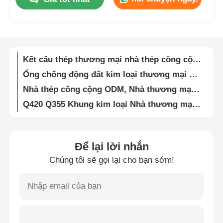
Q235B Q355B Q420B Khung cấu trúc thép công nghiệp AISC tiêu chuẩn tùy chỉnh
Nhà xưởng và kết cấu bằng thép mạ kẽm 200 X 400
Về chúng tôi
Dụng âm Prefab Công nghiệp Thép cấu trúc Xây dựng Kho chứa nhà kho Xây dựng
Kết cấu thép thương mại nhà thép công cộng lắp ráp cao cấp
Tham quan nhà máy
Ống chống động đất kim loại thương mại bán lẻ xây dựng kỹ thuật trước tùy chỉnh
Nhà thép công cộng ODM, Nhà thương mại, Nhà kim loại lắp ghép sẵn, Sân vận động
Kiểm soát chất lượng
Q420 Q355 Khung kim loại Nhà thương mại Kết cấu thép lớn Sân vận động
Mặt tiền cửa hàng sân vận động tòa nhà thép kim loại công cộng Prefab Q690
Liên hệ chúng tôi
Giao dịch kim loại tái chế Tòa nhà khung thép cấu trúc trung tâm mua sắm OEM
Nhà triển lãm kết cấu nhà thép thương mại lắp ghép chống ăn mòn
Để lại lời nhắn
Tin tức
Nhà thép tiền chế hiện đại công cộng cho sân bay, tòa nhà thương mại, khung kết cấu mô-đun
Chúng tôi sẽ gọi lại cho bạn sớm!
Nhà xưởng kiến trúc hiện đại bằng thép tiền chế mạ kẽm nhẹ
Kháng cháy cách nhiệt Sản phẩm gạch thép nhẹ
Tất cả các trường hợp
Kháng nổ cấu trúc thép Prefab mô-đun nhiều tầng kho công nghiệp
Chống khí hậu Chống động đất Cửa hàng công nghiệp Cấu trúc thép Cửa hàng kho Cửa hàng khung cổng
Yêu cầu báo giá