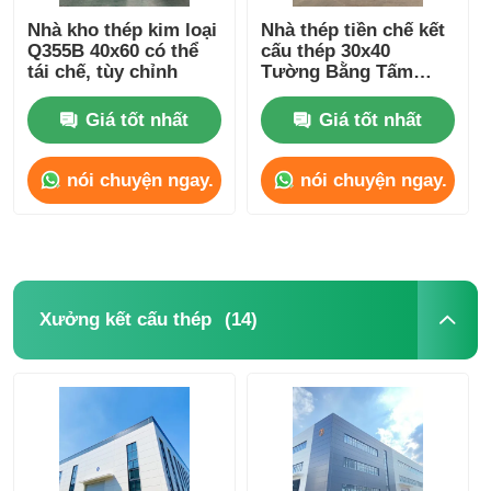
Nhà kho thép kim loại
Nhà thép tiền chế kết
Q355B 40x60 có thể
cấu thép 30x40
Thép cấu trúc nhà gia cầm
tái chế, tùy chỉnh
Tường Bằng Tấm
Sandwich Rockwool
Giá tốt nhất
Giá tốt nhất
Kết cấu thép nhiều tầng
nói chuyện ngay.
nói chuyện ngay.
Cấu trúc thép công nghiệp
Nhà thép công cộng
(14)
Xưởng kết cấu thép
Cấu trúc thép thương mại
Kết cấu thép tiền chế