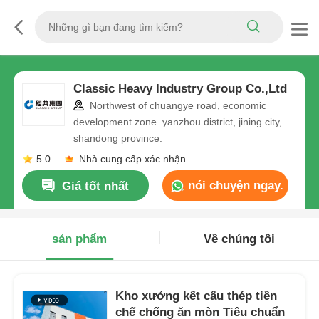
Classic Heavy Industry Group Co.,Ltd
Northwest of chuangye road, economic
development zone. yanzhou district, jining city,
shandong province.
5.0
Nhà cung cấp xác nhận
nói chuyện ngay.
Giá tốt nhất
sản phẩm
Về chúng tôi
Kho xưởng kết cấu thép tiền
chế chống ăn mòn Tiêu chuẩn