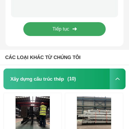
Công suất nặng tái chế Prefab Steel Structure Thiết kế chống động đất
Xây dựng công nghiệp lắp ráp nhanh cấu trúc thép
Xây dựng cấu trúc thép
Cấu trúc thép tiền chế lớn Tòa nhà một tầng Kháng thời tiết
Kiến trúc xây dựng kết cấu thép nặng cách nhiệt, có thể mở rộng, di động
Xưởng kết cấu thép
Nhà xưởng, nhà kho kết cấu thép lắp ghép hiện đại tại công trường
kho cấu trúc thép
CÁC LOẠI KHÁC TỪ CHÚNG TÔI
Nhà khoan cấu trúc thép
(10)
Xây dựng cấu trúc thép
kết cấu thép nặng
Cầu cấu trúc thép
Văn phòng cấu trúc thép