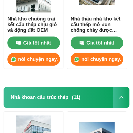
Nhà kho chuồng trại
Nhà thầu nhà kho kết
kết cấu thép chịu gió
cấu thép mô-đun
và động đất OEM
chống cháy được
chứng nhận BREEAM
Giá tốt nhất
Giá tốt nhất
nói chuyện ngay.
nói chuyện ngay.
(11)
Nhà khoan cấu trúc thép