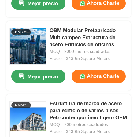
Ahora Charle
Mejor precio
OBM Modular Prefabricado
Multicampeo Estructura de
acero Edificios de oficinas
comerciales
MOQ：2000 metros cuadrados
Precio：$43-65 Square Meters
Ahora Charle
Mejor precio
Estructura de marco de acero
para edificio de varios pisos
Peb contemporáneo ligero OEM
MOQ：700 metros cuadrados
Precio：$43-65 Square Meters