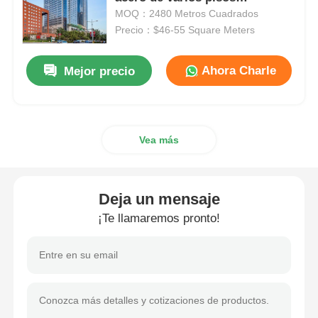
resistentes al viento y torre
MOQ：2480 Metros Cuadrados
residencial
Precio：$46-55 Square Meters
Edificio de estructura de acero
Ahora Charle
Mejor precio
Taller de estructura de acero
almacén de estructuras de acero
Vea más
El depósito de estructuras de acero
Deja un mensaje
Estructura de acero pesada
¡Te llamaremos pronto!
Puente de estructura de acero
Oficina de estructura de acero