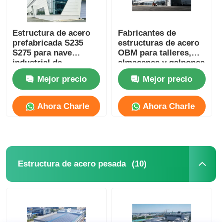
Estructura de acero
Fabricantes de
prefabricada S235
estructuras de acero
S275 para nave
OBM para talleres,
industrial de
almacenes y galpones
almacenamiento
con estructura
Mejor precio
Mejor precio
metálica
Ahora Charle
Ahora Charle
(10)
Estructura de acero pesada