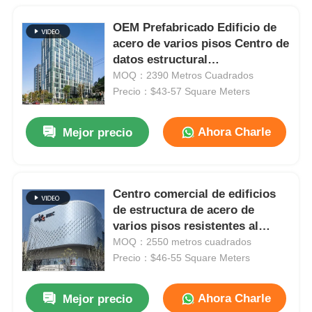
OEM Prefabricado Edificio de
acero de varios pisos Centro de
datos estructural
Impermeabilización contra
MOQ：2390 Metros Cuadrados
incendios
Precio：$43-57 Square Meters
Ahora Charle
Mejor precio
Centro comercial de edificios
de estructura de acero de
varios pisos resistentes al
fuego Fabricación prefabricada
MOQ：2550 metros cuadrados
ODM
Precio：$46-55 Square Meters
Ahora Charle
Mejor precio