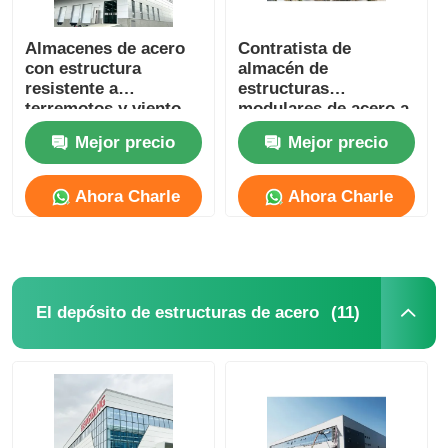
Almacenes de acero
Contratista de
con estructura
almacén de
resistente a
estructuras
terremotos y viento,
modulares de acero a
edificios de granero
prueba de fuego
Mejor precio
Mejor precio
OEM
BREEAM certificado
Ahora Charle
Ahora Charle
(11)
El depósito de estructuras de acero