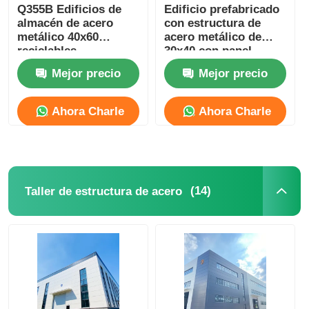
Q355B Edificios de
Edificio prefabricado
almacén de acero
con estructura de
metálico 40x60
acero metálico de
reciclables
30x40 con panel
personalizados
sándwich de lana de
Mejor precio
Mejor precio
roca en la pared
Ahora Charle
Ahora Charle
(14)
Taller de estructura de acero