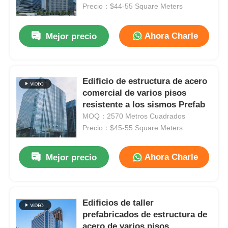
Precio：$44-55 Square Meters
Sobre nosotros
Ahora Charle
Mejor precio
Visita a la fábrica
Edificio de estructura de acero
comercial de varios pisos
Control de Calidad
resistente a los sismos Prefab
MOQ：2570 Metros Cuadrados
Contacto
Precio：$45-55 Square Meters
Ahora Charle
Mejor precio
noticias
Todos los casos
Edificios de taller
prefabricados de estructura de
Solicitar una cotización
acero de varios pisos