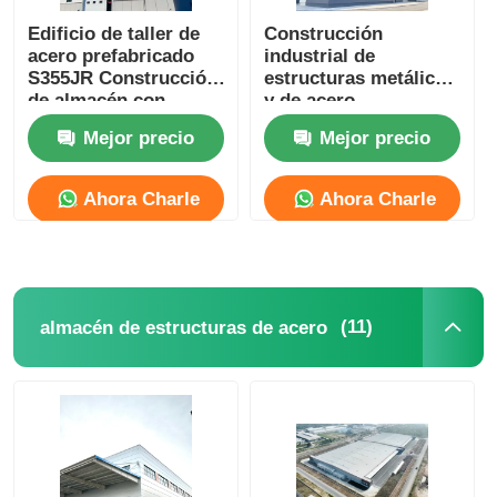
Edificio de taller de
Construcción
acero prefabricado
industrial de
S355JR Construcción
estructuras metálicas
de almacén con
y de acero
estructura de acero
Mejor precio
Mejor precio
Resistencia sísmica
Ahora Charle
Ahora Charle
(11)
almacén de estructuras de acero