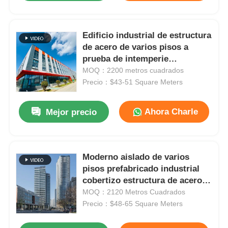
Edificio industrial de estructura
de acero de varios pisos a
prueba de intemperie
personalizado
MOQ：2200 metros cuadrados
Precio：$43-51 Square Meters
Ahora Charle
Mejor precio
Moderno aislado de varios
pisos prefabricado industrial
cobertizo estructura de acero
edificio comercial
MOQ：2120 Metros Cuadrados
Precio：$48-65 Square Meters