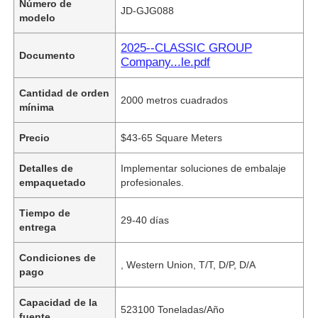
Número de
JD-GJG088
modelo
2025--CLASSIC GROUP
Documento
Company...le.pdf
Cantidad de orden
2000 metros cuadrados
mínima
Precio
$43-65 Square Meters
Detalles de
Implementar soluciones de embalaje
empaquetado
profesionales.
Tiempo de
29-40 días
entrega
Condiciones de
, Western Union, T/T, D/P, D/A
pago
Capacidad de la
523100 Toneladas/Año
fuente