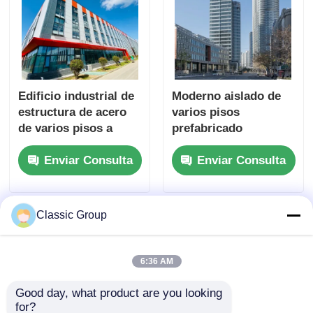
Edificio industrial de
Moderno aislado de
estructura de acero
varios pisos
de varios pisos a
prefabricado
prueba de intemperie
industrial cobertizo
Enviar Consulta
Enviar Consulta
personalizado
estructura de acero
edificio comercial
Classic Group
6:36 AM
Good day, what product are you looking 
for?