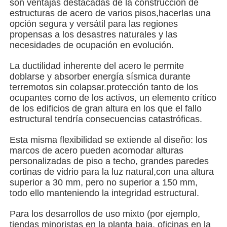
son ventajas destacadas de la construcción de
estructuras de acero de varios pisos,hacerlas una
opción segura y versátil para las regiones
Sobre nosotros
propensas a los desastres naturales y las
necesidades de ocupación en evolución.
Visita a la fábrica
La ductilidad inherente del acero le permite
doblarse y absorber energía sísmica durante
terremotos sin colapsar.protección tanto de los
Control de Calidad
ocupantes como de los activos, un elemento crítico
de los edificios de gran altura en los que el fallo
estructural tendría consecuencias catastróficas.
Contacto
Esta misma flexibilidad se extiende al diseño: los
marcos de acero pueden acomodar alturas
noticias
personalizadas de piso a techo, grandes paredes
cortinas de vidrio para la luz natural,con una altura
superior a 30 mm, pero no superior a 150 mm,
Todos los casos
todo ello manteniendo la integridad estructural.
Para los desarrollos de uso mixto (por ejemplo,
Solicitar una cotización
tiendas minoristas en la planta baja, oficinas en la