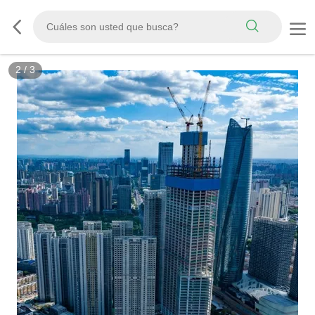
2
/
3