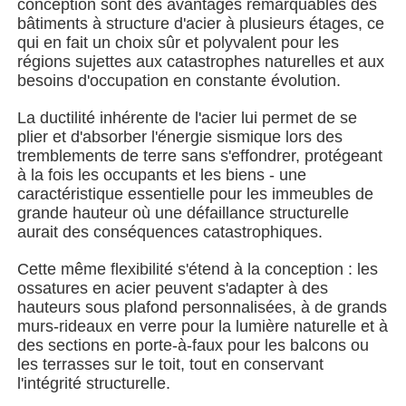
conception sont des avantages remarquables des
bâtiments à structure d'acier à plusieurs étages, ce
qui en fait un choix sûr et polyvalent pour les
A propos de nous
régions sujettes aux catastrophes naturelles et aux
besoins d'occupation en constante évolution.
Visite d'usine
La ductilité inhérente de l'acier lui permet de se
plier et d'absorber l'énergie sismique lors des
tremblements de terre sans s'effondrer, protégeant
Contrôle de la qualité
à la fois les occupants et les biens - une
caractéristique essentielle pour les immeubles de
grande hauteur où une défaillance structurelle
Contact
aurait des conséquences catastrophiques.
Cette même flexibilité s'étend à la conception : les
nouvelles
ossatures en acier peuvent s'adapter à des
hauteurs sous plafond personnalisées, à de grands
murs-rideaux en verre pour la lumière naturelle et à
Tous les cas
des sections en porte-à-faux pour les balcons ou
les terrasses sur le toit, tout en conservant
l'intégrité structurelle.
Demande de soumission