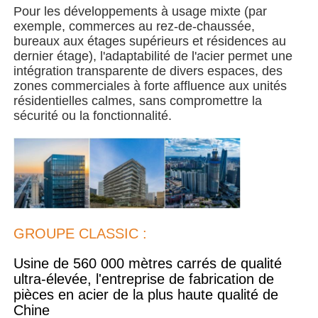
Pour les développements à usage mixte (par
exemple, commerces au rez-de-chaussée,
Bâtiment de structure en acier
bureaux aux étages supérieurs et résidences au
dernier étage), l'adaptabilité de l'acier permet une
intégration transparente de divers espaces, des
Atelier de structure en acier
zones commerciales à forte affluence aux unités
résidentielles calmes, sans compromettre la
sécurité ou la fonctionnalité.
entrepôt de structures en acier
Entrepôt de structures en acier
Structure métallique lourde
GROUPE CLASSIC :
Pont de structure en acier
Usine de 560 000 mètres carrés de qualité
ultra-élevée, l'entreprise de fabrication de
pièces en acier de la plus haute qualité de
bureau de structure en acier
Chine