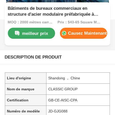
Bâtiments de bureaux commerciaux en
structure d'acier modulaire préfabriquée à
plusieurs étages OBM
MOQ：2000 mètres carrés
Prix：$43-65 Square Meters
Causez Maintenant
meilleur prix
DESCRIPTION DE PRODUIT
Lieu d'origine
Shandong ， Chine
Nom de marque
CLASSIC GROUP
Certification
GB-CE-AISC-CPA
Numéro de modèle
JD-GJG088