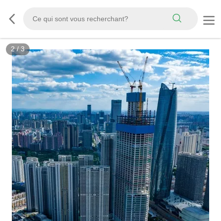
2
/
3