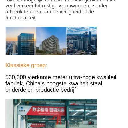
veel verkeer tot rustige woonwoonen, zonder
afbreuk te doen aan de veiligheid of de
Stalen structuurgebouw
functionaliteit.
Workshop staalconstructies
staalconstructie magazijn
Klassieke groep:
Schuur voor staalconstructies
560,000 vierkante meter ultra-hoge kwaliteit
fabriek, China's hoogste kwaliteit staal
Zware Staalstructuur
onderdelen productie bedrijf
Stalen brug
stalen structuurkantoor