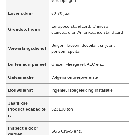
verdiepingen
Levensduur
50-70 jaar
Europese standaard, Chinese
Grondstofnorm
standaard en Amerikaanse standaard
Buigen, lassen, decoilen, snijden,
Verwerkingsdienst
ponsen, spuiten
buitenmuurpaneel
Glazen vliesgevel, ALC enz.
Galvanisatie
Volgens ontwerpvereiste
Bouwdienst
Ingenieursbegeleiding Installatie
Jaarlijkse
Productiecapacite
523100 ton
it
Inspectie door
SGS CNAS enz.
derden