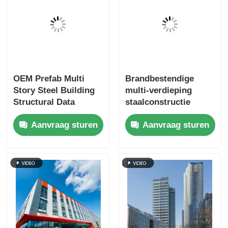
OEM Prefab Multi
Brandbestendige
Story Steel Building
multi-verdieping
Structural Data
staalconstructie
Center
gebouw
Aanvraag sturen
Aanvraag sturen
Brandbeveiliging
winkelcentrum prefab
productie ODM