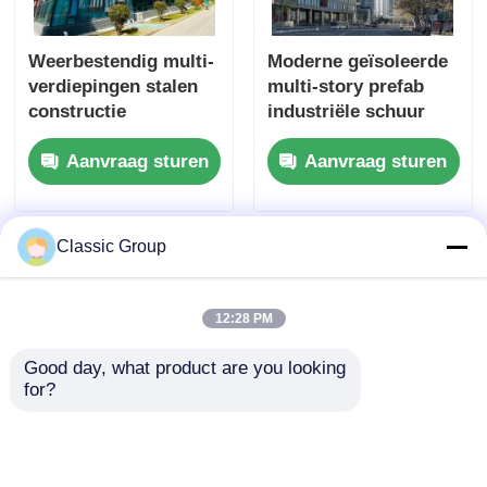
Weerbestendig multi-
Moderne geïsoleerde
verdiepingen stalen
multi-story prefab
constructie
industriële schuur
industrieel gebouw
staalstructuur
Aanvraag sturen
Aanvraag sturen
op maat
commercieel gebouw
Classic Group
12:28 PM
Good day, what product are you looking 
for?
Hedendaagse Peb
Geluidswerende 3
Multi-storey Building
Verdiepingen Stalen