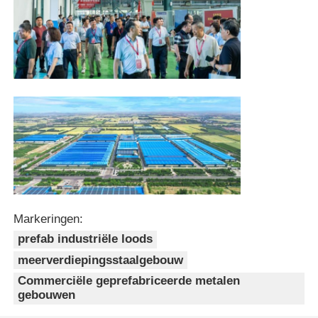
Pluimveestal met stalen structuur
Staalconstructie met meerdere verdiepingen
Industriële staalconstructie
Openbare Stalen Gebouw
Commerciële staalstructuur
Markeringen:
prefab industriële loods
Voorgefabriceerde staalconstructie
meerverdiepingsstaalgebouw
Commerciële geprefabriceerde metalen
gebouwen