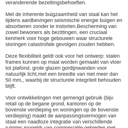
veranderende bezettingsbehoeften.
Met de inherente buigzaamheid van staal kan het
Over ons
tijdens aardbevingen seismische energie buigen en
absorberen zonder te instorten.Bescherming van
zowel bewoners als bezittingen, een cruciaal
Fabrieksreis
kenmerk voor hoge gebouwen waar structurele
storingen catastrofale gevolgen zouden hebben.
Kwaliteitscontrole
Deze flexibiliteit geldt ook voor het ontwerp: stalen
frames kunnen op maat worden gemaakt van vloer
tot plafond, grote glazen gordijnwanden voor
Contacteer ons
natuurlijk licht,met een breedte van niet meer dan
50 mm,, waarbij de structurele integriteit behouden
blijft.
nieuws
Voor ontwikkelingen met gemengd gebruik (bijv.
retail op de begane grond, kantoren op de
Alle Gevallen
bovenste verdieping en woningen op de bovenste
verdieping) maakt de aanpassingsvermogen van
staal een naadloze integratie van verschillende
Vraag een offerte aan
ruimtes mogelijk.van commerciële gebieden met