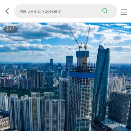
2
/
3