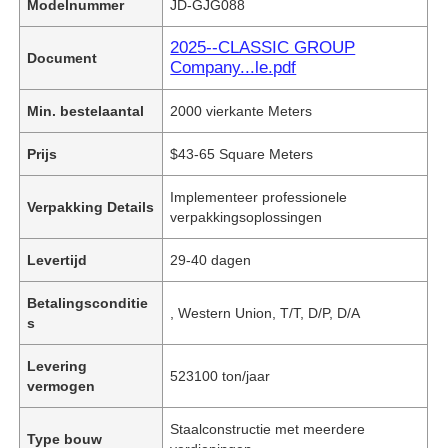
Modelnummer
JD-GJG088
2025--CLASSIC GROUP
Document
Company...le.pdf
Min. bestelaantal
2000 vierkante Meters
Prijs
$43-65 Square Meters
Implementeer professionele
Verpakking Details
verpakkingsoplossingen
Levertijd
29-40 dagen
Betalingsconditie
, Western Union, T/T, D/P, D/A
s
Levering
523100 ton/jaar
vermogen
Staalconstructie met meerdere
Type bouw