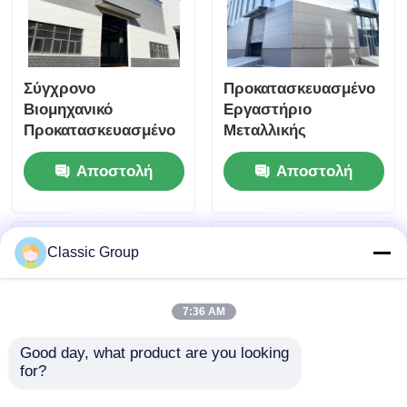
Σύγχρονο
Προκατασκευασμένο
Βιομηχανικό
Εργαστήριο
Προκατασκευασμένο
Μεταλλικής
Κτίριο από Χάλυβα
Χαλύβδινης
Αποστολή
Αποστολή
για Αυξημένη
Κατασκευής Q460 On
Παραγωγικότητα
Site, Κτίρια
ερώτησης
ερώτησης
Εργαστηρίου.
Γραφείων, Βαρέως
Τύπου
Classic Group
7:36 AM
Good day, what product are you looking 
for?
Προσαρμοσμένη
Βιομηχανικό