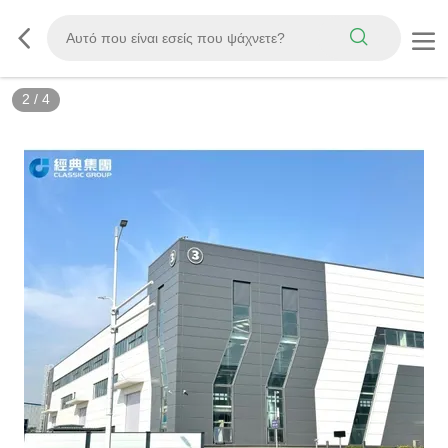
2
/
4