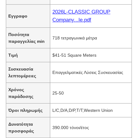
2026L-CLASSIC GROUP
Εγγραφο
Company...le.pdf
Ποσότητα
718 τετραγωνικά μέτρα
παραγγελίας min
Τιμή
$41-51 Square Meters
Συσκευασία
Επαγγελματικές Λύσεις Συσκευασίας
λεπτομέρειες
Χρόνος
25-50
παράδοσης
Όροι πληρωμής
L/C,D/A,D/P,T/T,Western Union
Δυνατότητα
390.000 τόνοι/έτος
προσφοράς