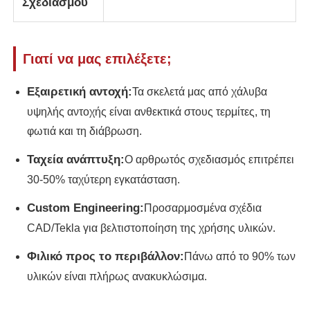
Σχεδιασμού
Πτηνοτροφείο από χάλυβα
Γιατί να μας επιλέξετε;
Πολυώροφη μεταλλική κατασκευή
Εξαιρετική αντοχή:
Τα σκελετά μας από χάλυβα
υψηλής αντοχής είναι ανθεκτικά στους τερμίτες, τη
Βιομηχανική μεταλλική κατασκευή
φωτιά και τη διάβρωση.
Ταχεία ανάπτυξη:
Ο αρθρωτός σχεδιασμός επιτρέπει
Δημόσιο κτίριο από χάλυβα
30-50% ταχύτερη εγκατάσταση.
Custom Engineering:
Εμπορική δομή χάλυβα
Προσαρμοσμένα σχέδια
CAD/Tekla για βελτιστοποίηση της χρήσης υλικών.
Προπαρασκευασμένη δομή από χάλυβα
Φιλικό προς το περιβάλλον:
Πάνω από το 90% των
υλικών είναι πλήρως ανακυκλώσιμα.