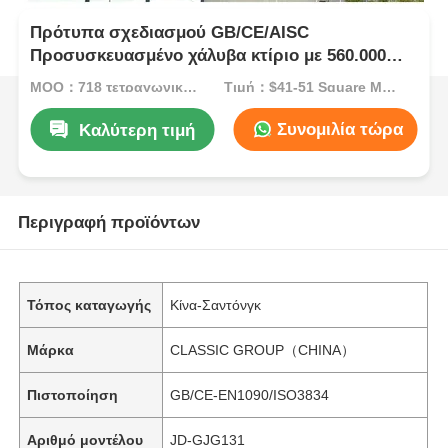
Πρότυπα σχεδιασμού GB/CE/AISC
Προσυσκευασμένο χάλυβα κτίριο με 560.000
τόνους ετήσιας παραγωγικής ικανότητας και
MOQ：718 τετραγωνικά μέτρα
Τιμή：$41-51 Square Meters
ανθεκτικό στη διάβρωση εργοστάσιο χάλυβα
Συνομιλία τώρα
Καλύτερη τιμή
Περιγραφή προϊόντων
Τόπος καταγωγής
Κίνα-Σαντόνγκ
Μάρκα
CLASSIC GROUP（CHINA）
Πιστοποίηση
GB/CE-EN1090/ISO3834
Αριθμό μοντέλου
JD-GJG131