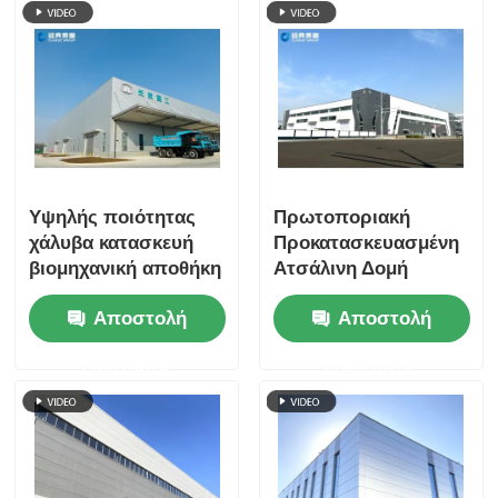
Υψηλής ποιότητας
Πρωτοποριακή
χάλυβα κατασκευή
Προκατασκευασμένη
βιομηχανική αποθήκη
Ατσάλινη Δομή
εργοστάσιο, χαμηλού
Κτιρίου Εργαστηρίου
Αποστολή
Αποστολή
κόστους οικοδομή
για Βιομηχανικούς
Χώρους Έτοιμους
ερώτησης
ερώτησης
για το Μέλλον.