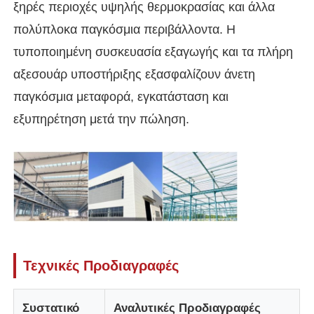
ξηρές περιοχές υψηλής θερμοκρασίας και άλλα
πολύπλοκα παγκόσμια περιβάλλοντα. Η
Σχετικά με εμάς
τυποποιημένη συσκευασία εξαγωγής και τα πλήρη
αξεσουάρ υποστήριξης εξασφαλίζουν άνετη
Γύρος εργοστασίων
παγκόσμια μεταφορά, εγκατάσταση και
εξυπηρέτηση μετά την πώληση.
Ποιοτικός έλεγχος
επαφή
Νέα
Όλες οι περιπτώσεις
Τεχνικές Προδιαγραφές
Ζητήστε ένα απόσπασμα
Συστατικό
Αναλυτικές Προδιαγραφές