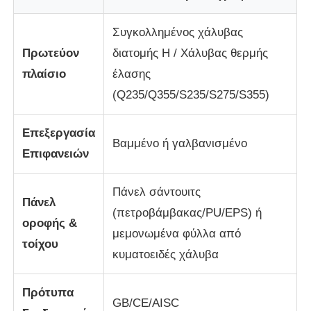
Συγκολλημένος χάλυβας
Οικοδόμηση δομής χάλυβα
Πρωτεύον
διατομής H / Χάλυβας θερμής
πλαίσιο
έλασης
Εργαστήριο Μεταλλικών Κατασκευών
(Q235/Q355/S235/S275/S355)
αποθήκη χάλυβα
Επεξεργασία
Βαμμένο ή γαλβανισμένο
Επιφανειών
Κουτί χάλυβα
Πάνελ σάντουιτς
Πάνελ
Βαριά δομή χάλυβα
(πετροβάμβακας/PU/EPS) ή
οροφής &
μεμονωμένα φύλλα από
τοίχου
κυματοειδές χάλυβα
Γέφυρα από χάλυβα
Πρότυπα
γραφείο δομής χάλυβα
GB/CE/AISC