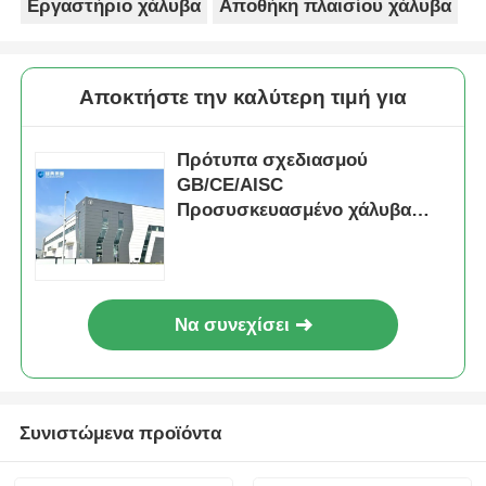
Εργαστήριο χάλυβα
Αποθήκη πλαισίου χάλυβα
Αποκτήστε την καλύτερη τιμή για
Πρότυπα σχεδιασμού
GB/CE/AISC
Προσυσκευασμένο χάλυβα
κτίριο με 560.000 τόνους
ετήσιας παραγωγικής
ικανότητας και ανθεκτικό στη
διάβρωση εργοστάσιο χάλυβα
Να συνεχίσει
Συνιστώμενα προϊόντα