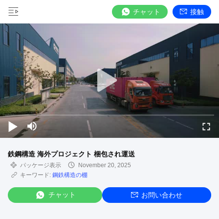
チャット
接触
鉄鋼構造 海外プロジェクト 梱包され運送
パッケージ表示
November 20, 2025
キーワード:
鋼鉄構造の棚
チャット
お問い合わせ