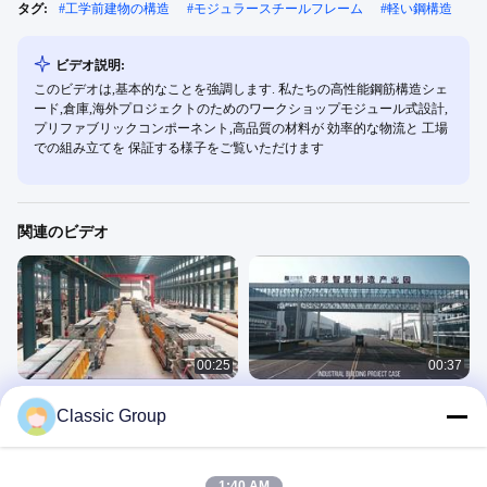
タグ:
#
工学前建物の構造
#
モジュラースチールフレーム
#
軽い鋼構造
ビデオ説明:
このビデオは,基本的なことを強調します. 私たちの高性能鋼筋構造シェ
ード,倉庫,海外プロジェクトのためのワークショップモジュール式設計,
プリファブリックコンポーネント,高品質の材料が 効率的な物流と 工場
での組み立てを 保証する様子をご覧いただけます
関連のビデオ
00:25
00:37
クラシックグループの海外鋼構造物
工業用材に適した鋼鉄構造の専門ワ
Classic Group
プロジェクト出荷
ークショップ
パッケージ表示
産業用建築物プロジェクト
November 19, 2025
December 06, 2025
1:40 AM