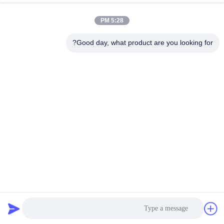
November 13, 2025
November 19, 2025
5:28 PM
Good day, what product are you looking for?
02:50
00:32
بنية صلبية حديثة عالية الجودة مبنى
المجموعة الكلاسيكية، الشركة المصنعة
صناعي
للهياكل الفولاذية ذات الشهرة العالمية
مشروع بناء صناعي
ملف الشركة
November 24, 2025
December 06, 2025
01:18
00:20
الشركة المصنعة لمصنع الهياكل الفولاذية
مجموعة كلاسيك، مورد عالمي مشهور
للهياكل الفولاذية.
عملية الإنتاج
ملف الشركة
December 10, 2025
November 24, 2025