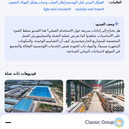
العلامات:
#
هيكل المبنى قبل الهندسة,إطار الصلب وحدات,هيكل الفولاذ الخفيف
light steel structure
#
modular steel frame
#
وصف الفيديو:
هل تحتاج إلى إجابات سريعة حول الاستخدام العملي؟ هذا الفيديو يسلط الضوء
على الأساسيات. شاهدوا كما نعرض عملية التعبئة والتسليمورش العمل
المخصصة للمشاريع الخارجيةسترى كيف أن التصاميم الوحيدة، والمكونات
المجهزة مسبقاً، والمواد ذات الجودة تضمن الخدمات اللوجستية الفعالة والتجميع
في الموقع لاحتياجات المباني الصناعية.
فيديوهات ذات صلة
00:36
00:25
شحن مشروع الهيكل الفولاذي الخارجي
المبنى الصناعي المسبق الصنع الهيكل
Classic Group
لمجموعة كلاسيك
الفولاذي ورشة عمل مستودع
عرض الحزمة
مشروع بناء صناعي