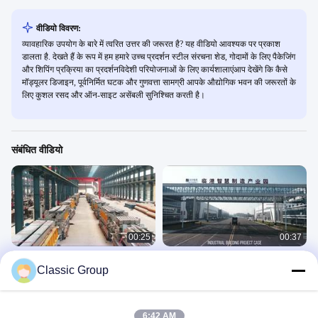
वीडियो विवरण:
व्यावहारिक उपयोग के बारे में त्वरित उत्तर की जरूरत है? यह वीडियो आवश्यक पर प्रकाश
डालता है. देखते हैं के रूप में हम हमारे उच्च प्रदर्शन स्टील संरचना शेड, गोदामों के लिए पैकेजिंग
और शिपिंग प्रक्रिया का प्रदर्शनविदेशी परियोजनाओं के लिए कार्यशालाएंआप देखेंगे कि कैसे
मॉड्यूलर डिजाइन, पूर्वनिर्मित घटक और गुणवत्ता सामग्री आपके औद्योगिक भवन की जरूरतों के
लिए कुशल रसद और ऑन-साइट असेंबली सुनिश्चित करती है।
संबंधित वीडियो
00:25
00:37
क्लासिक ग्रुप का विदेशी इस्पात संरचना
औद्योगिक अनुप्रयोगों के लिए उपयुक्त पेशेवर
Classic Group
परियोजना शिपमेंट
स्टील स्ट्रक्चर वर्कशॉप
पैकेज डिस्प्ले
औद्योगिक भवन परियोजना
November 19, 2025
December 06, 2025
6:42 AM