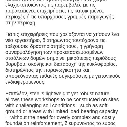
ελαχιστοποιώντας τις παρεμβολές με τις
παρακείμενες επιχειρήσεις, τις κατοικημένες
Οικοδόμηση δομής χάλυβα
περιοχές ή τις υπάρχουσες γραμμές παραγωγής
στην περιοχή.
Εργαστήριο Μεταλλικών Κατασκευών
Για τις επιχειρήσεις που χρειάζονται να χτίσουν ένα
νέο εργαστήριο, διατηρώντας ταυτόχρονα τις
τρέχουσες δραστηριότητές τους, η γρήγορη
αποθήκη χάλυβα
συναρμολόγηση των προκατασκευασμένων
ατσάλινων δομών σημαίνει μικρότερες περιόδους
θορύβου, σκόνης,και διαταραχή της κυκλοφορίας,
Κουτί χάλυβα
διατηρώντας την παραγωγικότητα και
αποφεύγοντας πιθανές συγκρούσεις με γειτονικούς
ενδιαφερόμενους.
Βαριά δομή χάλυβα
Επιπλέον, steel’s lightweight yet robust nature
allows these workshops to be constructed on sites
Γέφυρα από χάλυβα
with challenging soil conditions—such as soft
ground or areas with limited load-bearing capacity
—without the need for overly complex and costly
γραφείο δομής χάλυβα
foundation reinforcement, διευρύνοντας το εύρος