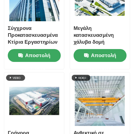
Σύγχρονα
Μεγάλη
Προκατασκευασμένα
κατασκευασμένη
Κτίρια Εργαστηρίων
χάλυβα δομή
και Αποθηκών από
μονοώροφα κτίρια
Αποστολή
Αποστολή
Χάλυβα
ανθεκτικότητα στις
καιρικές συνθήκες
ερώτησης
ερώτησης
Γρήγορα
Ανθεκτικό σε