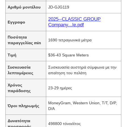
Αριθμό μοντέλου
JD-GJG119
2025--CLASSIC GROUP
Εγγραφο
Company...le.pdf
Ποσότητα
1690 τετραγωνικά μέτρα
παραγγελίας min
Τιμή
$36-43 Square Meters
Συσκευασία
Συσκευασία αυστηρά σύμφωνα με την
λεπτομέρειες
απαίτηση του πελάτη
Χρόνος
23-29 ημέρες
παράδοσης
MoneyGram, Western Union, T/T, D/P,
Όροι πληρωμής
D/A
Δυνατότητα
498800 τόνοι/έτος
προσφοράς