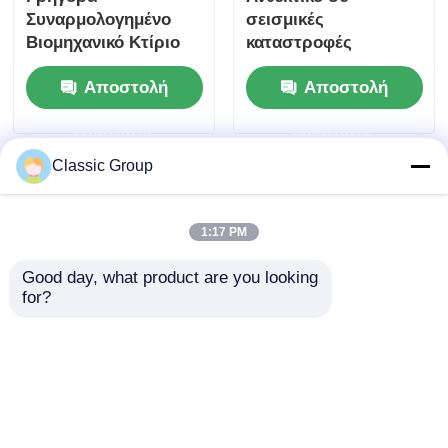
Συναρμολογημένο
σεισμικές
Βιομηχανικό Κτίριο
καταστροφές
από Χάλυβα
βιομηχανικό
Αποστολή
Αποστολή
Κατασκευασμένο
υπόστεγο χάλυβα
Αποθήκη Custom
δομή αποθήκη πύλη
ερώτησης
ερώτησης
πλαίσιο υπόστεγο
Classic Group
1:17 PM
Good day, what product are you looking 
for?
Προκατασκευασμένο
Σύγχρονο Ελαφρύ
υπόστεγο
Γαλβανισμένο
εργαστηρίου από
Προκατασκευασμένο
χαλύβδινη
Ατσάλινο Κτίριο
Αποστολή
Αποστολή
κατασκευή, κτίριο με
Εργαστηρίου