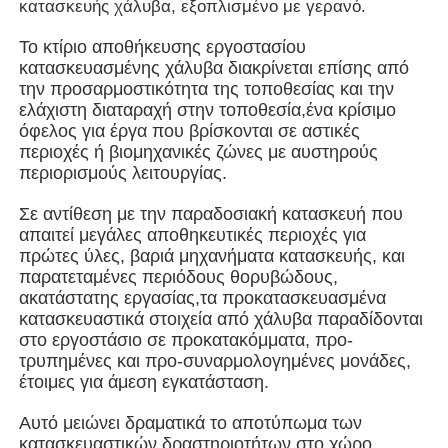
κατασκευής χάλυβα, εξοπλισμένο με γερανό.
Το κτίριο αποθήκευσης εργοστασίου
Σχετικά με εμάς
κατασκευασμένης χάλυβα διακρίνεται επίσης από
την προσαρμοστικότητα της τοποθεσίας και την
ελάχιστη διαταραχή στην τοποθεσία,ένα κρίσιμο
Γύρος εργοστασίων
όφελος για έργα που βρίσκονται σε αστικές
περιοχές ή βιομηχανικές ζώνες με αυστηρούς
περιορισμούς λειτουργίας.
Ποιοτικός έλεγχος
Σε αντίθεση με την παραδοσιακή κατασκευή που
απαιτεί μεγάλες αποθηκευτικές περιοχές για
επαφή
πρώτες ύλες, βαριά μηχανήματα κατασκευής, και
παρατεταμένες περιόδους θορυβώδους,
ακατάστατης εργασίας,τα προκατασκευασμένα
Νέα
κατασκευαστικά στοιχεία από χάλυβα παραδίδονται
στο εργοστάσιο σε προκατακόμματα, προ-
τρυπημένες και προ-συναρμολογημένες μονάδες,
Όλες οι περιπτώσεις
έτοιμες για άμεση εγκατάσταση.
Αυτό μειώνει δραματικά το αποτύπωμα των
Ζητήστε ένα απόσπασμα
κατασκευαστικών δραστηριοτήτων στο χώρο,