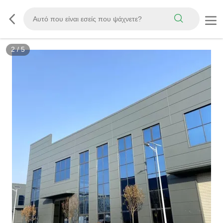
2
/
5