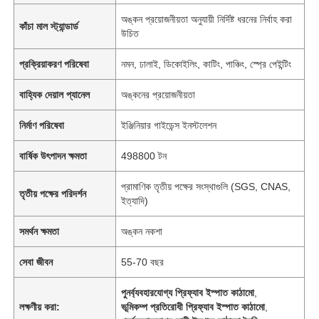
অঙ্কন প্রয়োজনীয়তা অনুযায়ী নির্দিষ্ট ধরনের নির্বাহ করা
কাঁচা মাল স্ট্যান্ডার্ড
উচিত
প্রক্রিয়াকরণ পরিষেবা
নমন, ঢালাই, ডিকোইলিং, কাটিং, পাঞ্চিং, স্প্রে পেইন্টিং
বাহ্যিক দেয়াল প্যানেল
অঙ্কনের প্রয়োজনীয়তা
নির্মাণ পরিষেবা
ইঞ্জিনিয়ার গাইডেন্স ইনস্টলেশন
বার্ষিক উৎপাদন ক্ষমতা
498800 টন
প্রামাণিক তৃতীয় পক্ষের সংস্থাগুলি (SGS, CNAS,
তৃতীয় পক্ষের পরিদর্শন
ইত্যাদি)
সমর্থন ক্ষমতা
অঙ্কন নকশা
সেবা জীবন
55-70 বছর
পুনর্ব্যবহারযোগ্য প্রিফ্যাব ইস্পাত কাঠামো
,
লক্ষণীয় করা:
ভূমিকম্প প্রতিরোধী প্রিফ্যাব ইস্পাত কাঠামো
,