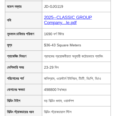
মডেল নম্বার
JD-GJG119
2025--CLASSIC GROUP
নথি
Company...le.pdf
ন্যূনতম চাহিদার পরিমাণ
1690 বর্গ মিটার
মূল্য
$36-43 Square Meters
প্যাকেজিং বিবরণ
গ্রাহকের প্রয়োজনীয়তা অনুযায়ী কঠোরভাবে প্যাকিং
ডেলিভারি সময়
23-29 দিন
পরিশোধের শর্ত
মানিগ্রাম, ওয়েস্টার্ন ইউনিয়ন, টি/টি, ডি/পি, ডি/এ
যোগানের ক্ষমতা
498800 টন/বছর
বিল্ডিং টাইপ
বড় বিল্ডিং গুদাম, ওয়ার্কশপ
বিল্ডিং স্ট্রাকচারের ধরন
বিল্ডিং স্ট্রাকচারাল স্টিল