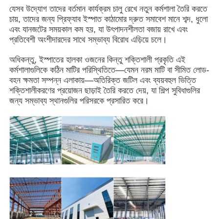
যেসব উদ্যোগ তাদের বর্তমান কার্যক্রম চালু রেখে নতুন কর্মশালা তৈরি করতে
চায়, তাদের জন্য প্রিফ্যাব ইস্পাত কাঠামোর দ্রুত সমাবেশ মানে শব্দ, ধুলো
আমাদের সম্পর্কে
এবং যানজটের সময়কাল কম হয়, যা উৎপাদনশীলতা বজায় রাখে এবং
প্রতিবেশী অংশীদারদের সাথে সম্ভাব্য বিরোধ এড়িয়ে চলে।
অধিকন্তু, ইস্পাতের হালকা ওজনের কিন্তু শক্তিশালী প্রকৃতি এই
কারখানা ভ্রমণ
কর্মশালাগুলিকে কঠিন মাটির পরিস্থিতিতে—যেমন নরম মাটি বা সীমিত লোড-
বহন ক্ষমতা সম্পন্ন এলাকায়—অতিরিক্ত জটিল এবং ব্যয়বহুল ভিত্তি
শক্তিশালীকরণের প্রয়োজন ছাড়াই তৈরি করতে দেয়, যা শিল্প সুবিধাগুলির
মান নিয়ন্ত্রণ
জন্য সম্ভাব্য স্থানগুলির পরিসরকে প্রসারিত করে।
আমাদের সাথে যোগাযোগ করুন
খবর
সব ক্ষেত্রেই
উদ্ধৃতির জন্য আবেদন