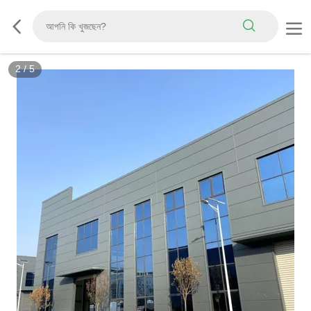
2
/
5