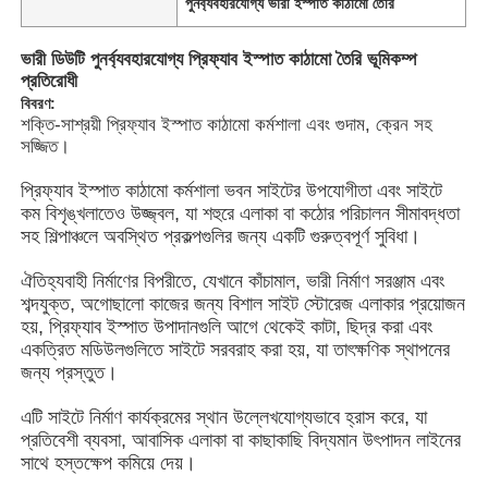
পুনর্ব্যবহারযোগ্য ভারী ইস্পাত কাঠামো তৈরি
ভারী ডিউটি ​​পুনর্ব্যবহারযোগ্য প্রিফ্যাব ইস্পাত কাঠামো তৈরি ভূমিকম্প
প্রতিরোধী
বিবরণ:
শক্তি-সাশ্রয়ী প্রিফ্যাব ইস্পাত কাঠামো কর্মশালা এবং গুদাম, ক্রেন সহ
সজ্জিত।
প্রিফ্যাব ইস্পাত কাঠামো কর্মশালা ভবন সাইটের উপযোগীতা এবং সাইটে
কম বিশৃঙ্খলাতেও উজ্জ্বল, যা শহুরে এলাকা বা কঠোর পরিচালন সীমাবদ্ধতা
সহ শিল্পাঞ্চলে অবস্থিত প্রকল্পগুলির জন্য একটি গুরুত্বপূর্ণ সুবিধা।
ঐতিহ্যবাহী নির্মাণের বিপরীতে, যেখানে কাঁচামাল, ভারী নির্মাণ সরঞ্জাম এবং
শব্দযুক্ত, অগোছালো কাজের জন্য বিশাল সাইট স্টোরেজ এলাকার প্রয়োজন
হয়, প্রিফ্যাব ইস্পাত উপাদানগুলি আগে থেকেই কাটা, ছিদ্র করা এবং
বাড়ি
একত্রিত মডিউলগুলিতে সাইটে সরবরাহ করা হয়, যা তাৎক্ষণিক স্থাপনের
জন্য প্রস্তুত।
পণ্য
এটি সাইটে নির্মাণ কার্যক্রমের স্থান উল্লেখযোগ্যভাবে হ্রাস করে, যা
প্রতিবেশী ব্যবসা, আবাসিক এলাকা বা কাছাকাছি বিদ্যমান উৎপাদন লাইনের
সাথে হস্তক্ষেপ কমিয়ে দেয়।
ভিডিও