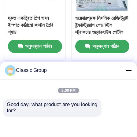
দ্রুত একত্রিত শিল্প ভবন
ওয়েদারপ্রুফ সিসমিক রেজিস্ট্যান্ট
ইস্পাত কাঠামো কাস্টম তৈরি
ইন্ডাস্ট্রিয়াল শেড স্টিল
শ্যাড
স্ট্রাকচার ওয়্যারহাউস পোর্টাল
ফ্রেম শেড
অনুসন্ধান পাঠান
অনুসন্ধান পাঠান
Classic Group
8:00 PM
Good day, what product are you looking 
for?
প্রিফ্যাব হ্যাঙ্গার স্টিল স্ট্রাকচার
আধুনিক হালকা গ্যালভানাইজড
ওয়ার্কশপ বিল্ডিং পোর্টাল শেড
প্রিফ্যাব স্টিল স্ট্রাকচার