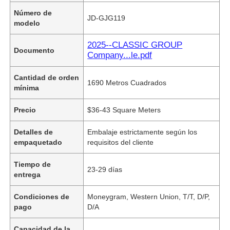
Número de
JD-GJG119
modelo
2025--CLASSIC GROUP
Documento
Company...le.pdf
Cantidad de orden
1690 Metros Cuadrados
mínima
Precio
$36-43 Square Meters
Detalles de
Embalaje estrictamente según los
empaquetado
requisitos del cliente
Tiempo de
23-29 días
entrega
Condiciones de
Moneygram, Western Union, T/T, D/P,
pago
D/A
Capacidad de la