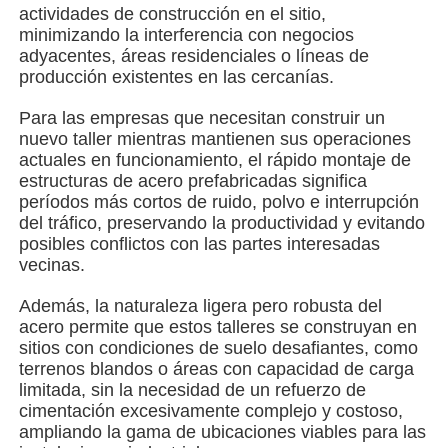
actividades de construcción en el sitio,
minimizando la interferencia con negocios
Edificio de estructura de acero
adyacentes, áreas residenciales o líneas de
producción existentes en las cercanías.
Taller de estructura de acero
Para las empresas que necesitan construir un
nuevo taller mientras mantienen sus operaciones
actuales en funcionamiento, el rápido montaje de
almacén de estructuras de acero
estructuras de acero prefabricadas significa
períodos más cortos de ruido, polvo e interrupción
del tráfico, preservando la productividad y evitando
El depósito de estructuras de acero
posibles conflictos con las partes interesadas
vecinas.
Además, la naturaleza ligera pero robusta del
Estructura de acero pesada
acero permite que estos talleres se construyan en
sitios con condiciones de suelo desafiantes, como
terrenos blandos o áreas con capacidad de carga
Puente de estructura de acero
limitada, sin la necesidad de un refuerzo de
cimentación excesivamente complejo y costoso,
ampliando la gama de ubicaciones viables para las
Oficina de estructura de acero