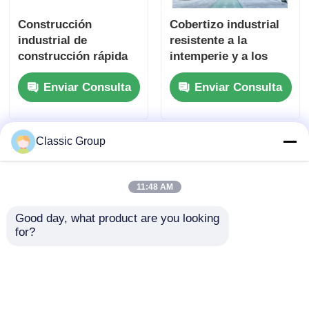
Construcción
Cobertizo industrial
industrial de
resistente a la
construcción rápida
intemperie y a los
estructura de acero
terremotos,
Enviar Consulta
Enviar Consulta
estructura de acero,
nave industrial,
cobertizo con
estructura de pórtico
Classic Group
11:48 AM
Good day, what product are you looking 
for?
Taller prefabricado de
Arquitectura moderna
estructura de acero
de taller y almacén
para taller, cobertizo
prefabricado con