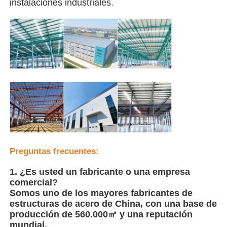
instalaciones industriales.
Casa de aves de corral de estructura de acero
Estructura de acero de varios pisos
Estructura de acero industrial
Edificio Público de Acero
Preguntas frecuentes:
Estructura de acero comercial
1. ¿Es usted un fabricante o una empresa
comercial?
Estructura de acero prefabricada
Somos uno de los mayores fabricantes de
estructuras de acero de China, con una base de
producción de 560.000㎡ y una reputación
mundial.