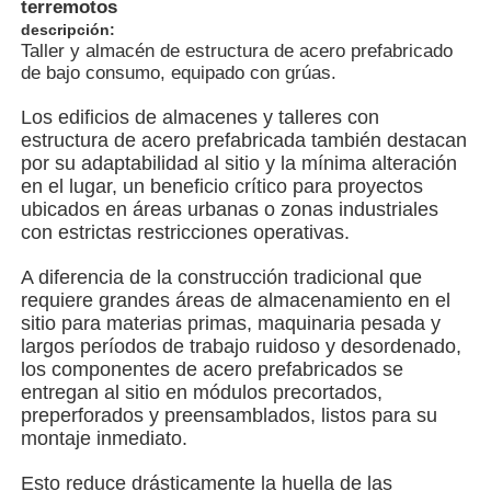
terremotos
descripción:
Taller y almacén de estructura de acero prefabricado
Sobre nosotros
de bajo consumo, equipado con grúas.
Los edificios de almacenes y talleres con
Visita a la fábrica
estructura de acero prefabricada también destacan
por su adaptabilidad al sitio y la mínima alteración
en el lugar, un beneficio crítico para proyectos
Control de Calidad
ubicados en áreas urbanas o zonas industriales
con estrictas restricciones operativas.
Contacto
A diferencia de la construcción tradicional que
requiere grandes áreas de almacenamiento en el
sitio para materias primas, maquinaria pesada y
noticias
largos períodos de trabajo ruidoso y desordenado,
los componentes de acero prefabricados se
entregan al sitio en módulos precortados,
Todos los casos
preperforados y preensamblados, listos para su
montaje inmediato.
Solicitar una cotización
Esto reduce drásticamente la huella de las