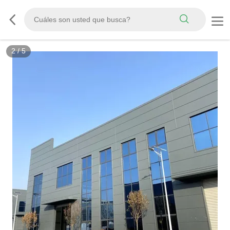
2
/
5