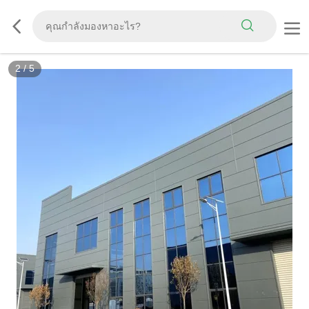
2
/
5