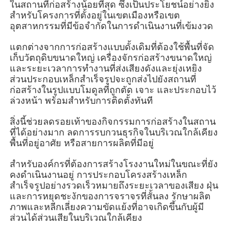
ในสถานที่ก่อสร้างน้อยที่สุด ซึ่งเป็นประโยชน์อย่างยิ่ง
สำหรับโครงการที่ตั้งอยู่ในเขตเมืองหรือเขต
อุตสาหกรรมที่มีข้อจำกัดในการดำเนินงานที่เข้มงวด
เกี่ยวกับเรา
แตกต่างจากการก่อสร้างแบบดั้งเดิมที่ต้องใช้พื้นที่จัด
เก็บวัตถุดิบขนาดใหญ่ เครื่องจักรก่อสร้างขนาดใหญ่
ทัวร์โรงงาน
และระยะเวลาการทำงานที่ส่งเสียงดังและยุ่งเหยิง
ส่วนประกอบเหล็กสำเร็จรูปจะถูกส่งไปยังสถานที่
ก่อสร้างในรูปแบบโมดูลที่ถูกตัด เจาะ และประกอบไว้
ควบคุมคุณภาพ
ล่วงหน้า พร้อมสำหรับการติดตั้งทันที
สิ่งนี้ช่วยลดรอยเท้าของกิจกรรมการก่อสร้างในสถาน
ติดต่อเรา
ที่ได้อย่างมาก ลดการรบกวนธุรกิจในบริเวณใกล้เคียง
พื้นที่อยู่อาศัย หรือสายการผลิตที่มีอยู่
ข่าว
สำหรับองค์กรที่ต้องการสร้างโรงงานใหม่ในขณะที่ยัง
คงดำเนินงานอยู่ การประกอบโครงสร้างเหล็ก
สำเร็จรูปอย่างรวดเร็วหมายถึงระยะเวลาของเสียง ฝุ่น
ทุกกรณี
และการหยุดชะงักของการจราจรที่สั้นลง รักษาผลิต
ภาพและหลีกเลี่ยงความขัดแย้งที่อาจเกิดขึ้นกับผู้มี
ส่วนได้ส่วนเสียในบริเวณใกล้เคียง
ขออ้าง