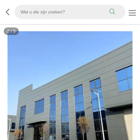
2
/
5