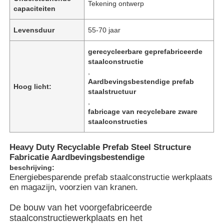
Tekening ontwerp
capaciteiten
Levensduur
55-70 jaar
gerecycleerbare geprefabriceerde
staalconstructie
,
Aardbevingsbestendige prefab
Hoog licht:
staalstructuur
,
fabricage van recyclebare zware
staalconstructies
Heavy Duty Recyclable Prefab Steel Structure
Fabricatie Aardbevingsbestendige
Thuis
beschrijving:
Energiebesparende prefab staalconstructie werkplaats
en magazijn, voorzien van kranen.
Producten
De bouw van het voorgefabriceerde
staalconstructiewerkplaats en het
Videos