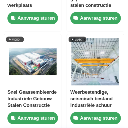
werkplaats
stalen constructie
magazijngebouwen
gebouwen met één
Aanvraag sturen
Aanvraag sturen
verdieping,
weerbestendig
Snel Geassembleerde
Weerbestendige,
Industriële Gebouw
seismisch bestand
Stalen Constructie
industriële schuur
Geprefabriceerde
staalstructuur
Aanvraag sturen
Aanvraag sturen
Schuur Op Maat
pakhuis portaal frame
schuur