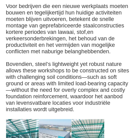
Voor bedrijven die een nieuwe werkplaats moeten
bouwen en tegelijkertijd hun huidige activiteiten
Stalen structuurgebouw
moeten blijven uitvoeren, betekent de snelle
montage van geprefabriceerde staalconstructies
kortere periodes van lawaai, stof,en
Workshop staalconstructies
verkeersonderbrekingen, het behoud van de
productiviteit en het vermijden van mogelijke
conflicten met naburige belanghebbenden.
staalconstructie magazijn
Bovendien, steel’s lightweight yet robust nature
allows these workshops to be constructed on sites
Schuur voor staalconstructies
with challenging soil conditions—such as soft
ground or areas with limited load-bearing capacity
—without the need for overly complex and costly
Zware Staalstructuur
foundation reinforcement, waardoor het aanbod
van levensvatbare locaties voor industriële
installaties wordt uitgebreid.
Stalen brug
stalen structuurkantoor