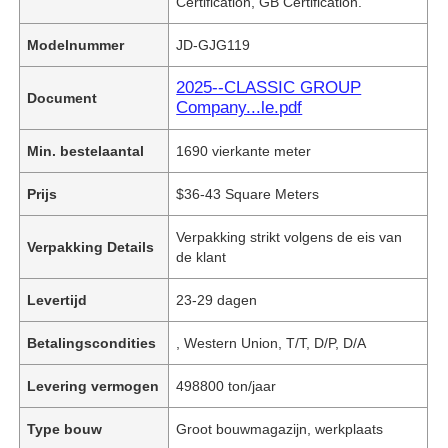
Certification, GB Certification.
Modelnummer
JD-GJG119
2025--CLASSIC GROUP
Document
Company...le.pdf
Min. bestelaantal
1690 vierkante meter
Prijs
$36-43 Square Meters
Verpakking strikt volgens de eis van
Verpakking Details
de klant
Levertijd
23-29 dagen
Betalingscondities
, Western Union, T/T, D/P, D/A
Levering vermogen
498800 ton/jaar
Type bouw
Groot bouwmagazijn, werkplaats