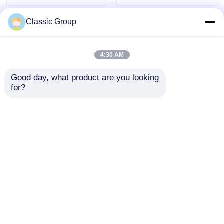
Classic Group
4:30 AM
Good day, what product are you looking 
for?
Prefab hangar stalen
Moderne licht
constructie
gegalvaniseerde
werkplaatsgebouw
prefab staalstructuur
portaalschuur
Werkplaats
Aanvraag sturen
Aanvraag sturen
Warehouse
architectuur
Thuis
Ongeveer ons
Contacteer ons
Desktop Site
Sitemap
Privacybeleid