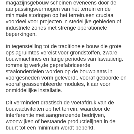
magazijnsgebouw scheinen eveneens door de
aanpassingsvermogen van het terrein en de
minimale storingen op het terrein.een cruciaal
Over ons
voordeel voor projecten in stedelijke gebieden of
industriële zones met strenge operationele
beperkingen.
Fabrieksreis
In tegenstelling tot de traditionele bouw die grote
opslagruimtes vereist voor grondstoffen, zware
Kwaliteitscontrole
bouwmachines en lange periodes van lawaaierig,
rommelig werk,de geprefabriceerde
staalonderdelen worden op de bouwplaats in
Contacteer ons
voorgesneden vorm geleverd;, vooraf geboorde en
vooraf geassembleerde modules, klaar voor
onmiddellijke installatie.
nieuws
Dit vermindert drastisch de voetafdruk van de
bouwactiviteiten op het terrein, waardoor de
Alle Gevallen
interferentie met aangrenzende bedrijven,
woonwijken of bestaande productielijnen in de
buurt tot een minimum wordt beperkt.
Vraag een offerte aan