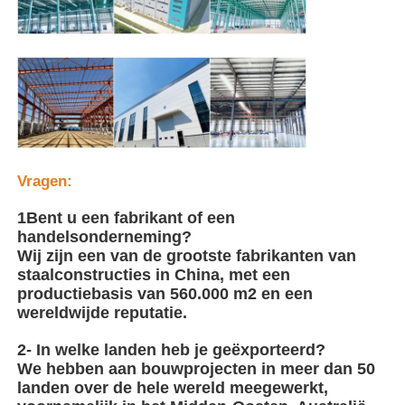
Pluimveestal met stalen structuur
Staalconstructie met meerdere verdiepingen
Industriële staalconstructie
Vragen:
Openbare Stalen Gebouw
1Bent u een fabrikant of een
handelsonderneming?
Wij zijn een van de grootste fabrikanten van
Commerciële staalstructuur
staalconstructies in China, met een
productiebasis van 560.000 m2 en een
wereldwijde reputatie.
Voorgefabriceerde staalconstructie
2- In welke landen heb je geëxporteerd?
We hebben aan bouwprojecten in meer dan 50
landen over de hele wereld meegewerkt,