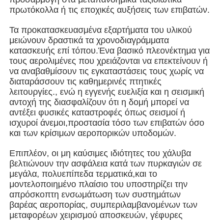
πρωτόκολλα ή τις εποχικές αυξήσεις των επιβατών.
Οικοδόμηση δομής χάλυβα
Τα προκατασκευασμένα εξαρτήματα του υλικού
μειώνουν δραστικά τα χρονοδιαγράμματα
κατασκευής επί τόπου.Ένα βασικό πλεονέκτημα για
Εργαστήριο Μεταλλικών Κατασκευών
τους αερολιμένες που χρειάζονται να επεκτείνουν ή
να αναβαθμίσουν τις εγκαταστάσεις τους χωρίς να
διαταράσσουν τις καθημερινές πτητικές
αποθήκη χάλυβα
λειτουργίες., ενώ η εγγενής ευελιξία και η σεισμική
αντοχή της διασφαλίζουν ότι η δομή μπορεί να
αντέξει φυσικές καταστροφές όπως σεισμοί ή
Κουτί χάλυβα
ισχυροί άνεμοι,προστασία τόσο των επιβατών όσο
και των κρίσιμων αεροπορικών υποδομών.
Βαριά δομή χάλυβα
Επιπλέον, οι μη καύσιμες ιδιότητες του χάλυβα
βελτιώνουν την ασφάλεια κατά των πυρκαγιών σε
μεγάλα, πολυεπίπεδα τερματικά,και το
Γέφυρα από χάλυβα
μοντελοποιημένο πλαίσιο του υποστηρίζει την
απρόσκοπτη ενσωμάτωση των συστημάτων
βαρέας αεροπορίας, συμπεριλαμβανομένων των
γραφείο δομής χάλυβα
μεταφορέων χειρισμού αποσκευών, γέφυρες