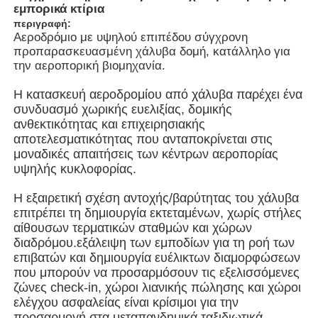
εμπορικά κτίρια
περιγραφή:
Αεροδρόμιο με υψηλού επιπέδου σύγχρονη
Σχετικά με εμάς
προπαρασκευασμένη χάλυβα δομή, κατάλληλο για
την αεροπορική βιομηχανία.
Γύρος εργοστασίων
Η κατασκευή αεροδρομίου από χάλυβα παρέχει ένα
συνδυασμό χωρικής ευελιξίας, δομικής
ανθεκτικότητας και επιχειρησιακής
Ποιοτικός έλεγχος
αποτελεσματικότητας που ανταποκρίνεται στις
μοναδικές απαιτήσεις των κέντρων αεροπορίας
υψηλής κυκλοφορίας.
επαφή
Η εξαιρετική σχέση αντοχής/βαρύτητας του χάλυβα
επιτρέπει τη δημιουργία εκτεταμένων, χωρίς στήλες
Νέα
αίθουσων τερματικών σταθμών και χώρων
διαδρόμου.εξάλειψη των εμποδίων για τη ροή των
επιβατών και δημιουργία ευέλικτων διαμορφώσεων
Όλες οι περιπτώσεις
που μπορούν να προσαρμόσουν τις εξελισσόμενες
ζώνες check-in, χώροι λιανικής πώλησης και χώροι
ελέγχου ασφαλείας είναι κρίσιμοι για την
Ζητήστε ένα απόσπασμα
προσαρμογή στα μεταπανδημικά ταξιδιωτικά