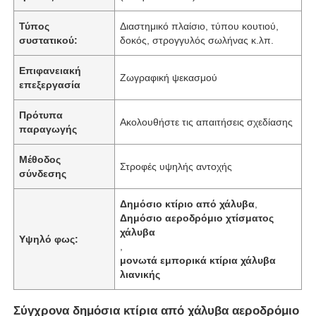
Τύπος
Διαστημικό πλαίσιο, τύπου κουτιού,
συστατικού:
δοκός, στρογγυλός σωλήνας κ.λπ.
Επιφανειακή
Ζωγραφική ψεκασμού
επεξεργασία
Πρότυπα
Ακολουθήστε τις απαιτήσεις σχεδίασης
παραγωγής
Μέθοδος
Στροφές υψηλής αντοχής
σύνδεσης
Δημόσιο κτίριο από χάλυβα
,
Δημόσιο αεροδρόμιο χτίσματος
Αρχική Σελίδα
χάλυβα
Υψηλό φως:
,
μονωτά εμπορικά κτίρια χάλυβα
Προϊόντα
λιανικής
Σύγχρονα δημόσια κτίρια από χάλυβα αεροδρόμιο
Βίντεο