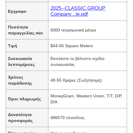
2025--CLASSIC GROUP
Εγγραφο
Company...le.pdf
Ποσότητα
5000 τετραγωνικά μέτρα
παραγγελίας min
Τιμή
$44-56 Square Meters
Συσκευασία
Εκτελέστε το βέλτιστο σχέδιο
λεπτομέρειες
συσκευασίας
Χρόνος
48-55 Ημέρες (Συζητήσιμη)
παράδοσης
MoneyGram, Western Union, T/T, D/P,
Όροι πληρωμής
D/A
Δυνατότητα
486570 τόνοι/έτος
προσφοράς