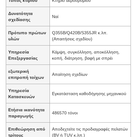
Τύπος κτιρίου
Κτήριο αεροδρομίου
Δυνατότητα
Ναί
σχεδίασης
Πρότυπο πρώτων
Q355B/Q420B/S355JR κ.λπ.
υλών
(Απαιτήσεις σχεδίου)
Υπηρεσία
Κάμψη, συγκόλληση, αποκόλληση,
Επεξεργασίας
κοπή, διάτρηση, βαφή με σπρέι
εξωτερική
Απαίτηση σχεδίων
επιτροπή τοίχων
Υπηρεσία
Εγκατάσταση καθοδήγησης μηχανικού
Κατασκευών
Ετήσια ικανότητα
486570 τόνοι
παραγωγής
Επιθεώρηση από
Αποδεχτείτε τις προδιαγραφές πελατών
τρίτους
(BV ή TUV κ.λπ.)