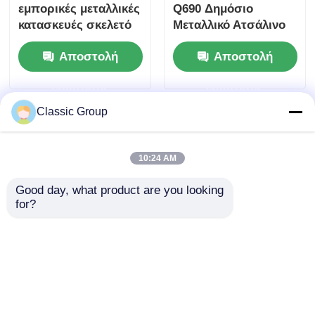
εμπορικές μεταλλικές
Q690 Δημόσιο
κατασκευές σκελετό
Μεταλλικό Ατσάλινο
από χάλυβα
Κτίριο Σταδίου
Αποστολή
Αποστολή
Εμπορικό κέντρο
Βιτρίνας
OEM
ερώτησης
ερώτησης
Classic Group
10:24 AM
Good day, what product are you looking 
for?
Αντισεισμικό
Πολυώροφα Μεγάλα
Εμπορικό Μεταλλικό
Εμπορικά Κτίρια
Κτίριο Λιανικής
Λιανικής από Χάλυβα
Προκατασκευασμένο
Ανθεκτικά σε
Αποστολή
Αποστολή
Κατά Παραγγελία
Σεισμούς και Ανέμους