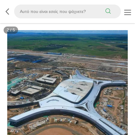
2
/
5