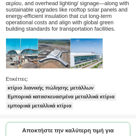
αερίου, and overhead lighting/ signage—along with
sustainable upgrades like rooftop solar panels and
Πτηνοτροφείο από χάλυβα
energy-efficient insulation that cut long-term
operational costs and align with global green
building standards for transportation facilities.
Πολυώροφη μεταλλική κατασκευή
Βιομηχανική μεταλλική κατασκευή
Δημόσιο κτίριο από χάλυβα
Ετικέττες:
κτίριο λιανικής πώλησης μετάλλων
Εμπορική δομή χάλυβα
Εμπορικά κατασκευασμένα μεταλλικά κτίρια
εμπορικά μεταλλικά κτίρια
Προπαρασκευασμένη δομή από χάλυβα
Αποκτήστε την καλύτερη τιμή για