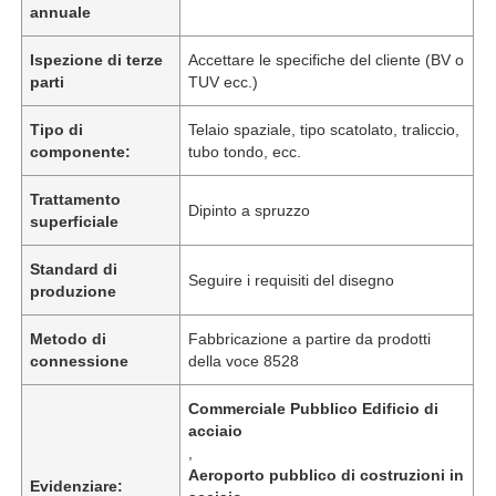
annuale
Ispezione di terze
Accettare le specifiche del cliente (BV o
parti
TUV ecc.)
Tipo di
Telaio spaziale, tipo scatolato, traliccio,
componente:
tubo tondo, ecc.
Trattamento
Dipinto a spruzzo
superficiale
Standard di
Seguire i requisiti del disegno
produzione
Metodo di
Fabbricazione a partire da prodotti
Casa
connessione
della voce 8528
Commerciale Pubblico Edificio di
Prodotti
acciaio
,
Aeroporto pubblico di costruzioni in
Evidenziare:
Video