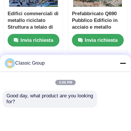
Edifici commerciali di
Prefabbricato Q690
metallo riciclato
Pubblico Edificio in
Struttura a telaio di
acciaio e metallo
acciaio Centro
Invia richiesta
Invia richiesta
commerciale OEM
Classic Group
3:06 PM
Good day, what product are you looking 
for?
Edificio commerciale
Edifici Commerciali
al dettaglio in metallo
in Acciaio a Più Piani,
antisismico pre-
Grandi, per la Vendita