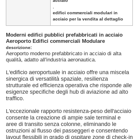
acciaio
,
edifici commerciali modulari in
Chi siamo
acciaio per la vendita al dettaglio
Moderni edifici pubblici prefabbricati in acciaio
Fatory Tour
Aeroporto Edifici commerciali Modulare
descrizione:
Aeroporto moderno prefabbricato in acciaio di alta
Controllo di qualità
qualità, adatto all'industria aeronautica.
L'edificio aeroportuale in acciaio offre una miscela
Contattaci
sinergica di versatilità spaziale, resilienza
strutturale ed efficienza operativa che risponde alle
esigenze specifiche degli hub di aviazione ad alto
notizie
traffico.
L'eccezionale rapporto resistenza-peso dell'acciaio
Tutti i casi
consente la creazione di ampie sale terminal e
aree di transito senza colonne, eliminando le
ostruzioni al flusso dei passeggeri e consentendo
Richiedere un preventivo
layout flessibili in grado di ospitare zone di check-in