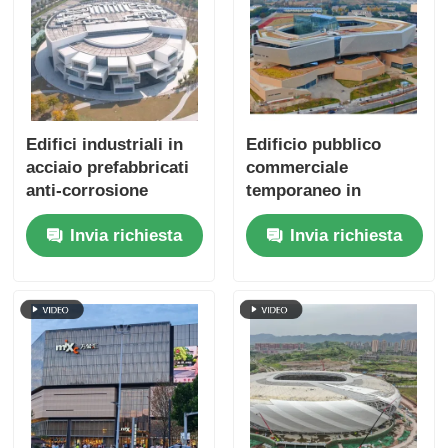
Edifici industriali in
Edificio pubblico
acciaio prefabbricati
commerciale
anti-corrosione
temporaneo in
acciaio S355JR
Invia richiesta
Invia richiesta
Prefabbricato su
misura