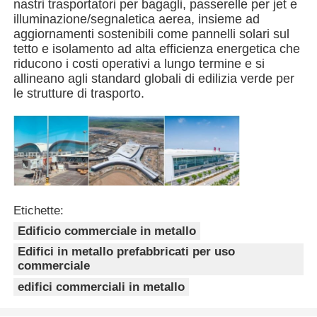
nastri trasportatori per bagagli, passerelle per jet e
illuminazione/segnaletica aerea, insieme ad
aggiornamenti sostenibili come pannelli solari sul
Pollaio con struttura in acciaio
tetto e isolamento ad alta efficienza energetica che
riducono i costi operativi a lungo termine e si
allineano agli standard globali di edilizia verde per
Struttura in acciaio a più piani
le strutture di trasporto.
Struttura industriale in acciaio
Edificio pubblico in acciaio
Etichette:
Struttura dell'acciaio commerciale
Edificio commerciale in metallo
Edifici in metallo prefabbricati per uso
Struttura in acciaio prefabbricata
commerciale
edifici commerciali in metallo