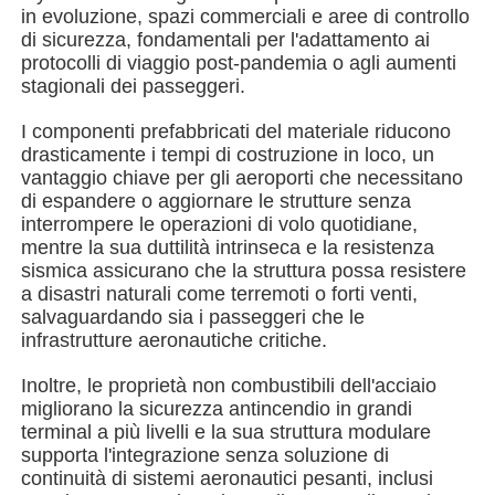
in evoluzione, spazi commerciali e aree di controllo
di sicurezza, fondamentali per l'adattamento ai
Edificio della struttura in acciaio
protocolli di viaggio post-pandemia o agli aumenti
stagionali dei passeggeri.
Laboratorio di strutture in acciaio
I componenti prefabbricati del materiale riducono
drasticamente i tempi di costruzione in loco, un
vantaggio chiave per gli aeroporti che necessitano
magazzino di strutture in acciaio
di espandere o aggiornare le strutture senza
interrompere le operazioni di volo quotidiane,
mentre la sua duttilità intrinseca e la resistenza
Scaffale di strutture in acciaio
sismica assicurano che la struttura possa resistere
a disastri naturali come terremoti o forti venti,
salvaguardando sia i passeggeri che le
Struttura d'acciaio pesante
infrastrutture aeronautiche critiche.
Inoltre, le proprietà non combustibili dell'acciaio
migliorano la sicurezza antincendio in grandi
Ponte di struttura in acciaio
terminal a più livelli e la sua struttura modulare
supporta l'integrazione senza soluzione di
continuità di sistemi aeronautici pesanti, inclusi
Ufficio della struttura in acciaio