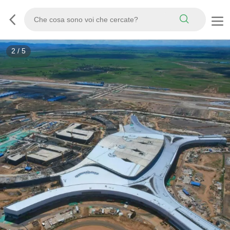
2
/
5