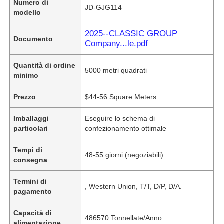
Numero di
JD-GJG114
modello
2025--CLASSIC GROUP
Documento
Company...le.pdf
Quantità di ordine
5000 metri quadrati
minimo
Prezzo
$44-56 Square Meters
Imballaggi
Eseguire lo schema di
particolari
confezionamento ottimale
Tempi di
48-55 giorni (negoziabili)
consegna
Termini di
, Western Union, T/T, D/P, D/A.
pagamento
Capacità di
486570 Tonnellate/Anno
alimentazione