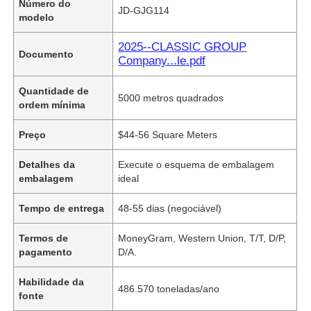
Número do
JD-GJG114
modelo
2025--CLASSIC GROUP
Documento
Company...le.pdf
Quantidade de
5000 metros quadrados
ordem mínima
Preço
$44-56 Square Meters
Detalhes da
Execute o esquema de embalagem
embalagem
ideal
Tempo de entrega
48-55 dias (negociável)
Termos de
MoneyGram, Western Union, T/T, D/P,
pagamento
D/A.
Habilidade da
486.570 toneladas/ano
fonte