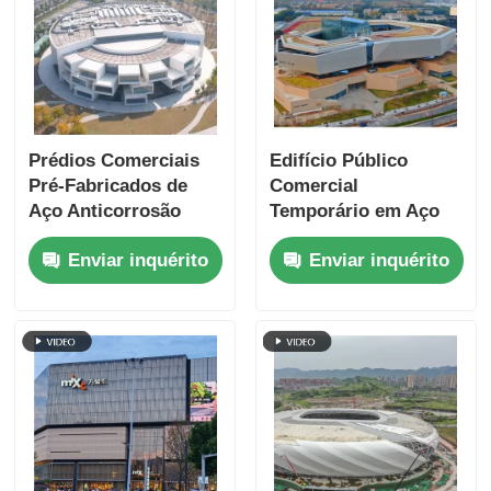
Prédios Comerciais
Edifício Público
Pré-Fabricados de
Comercial
Aço Anticorrosão
Temporário em Aço
Estrutura para Salão
S355JR Pré-
Enviar inquérito
Enviar inquérito
de Exposições
Fabricado
Personalizado