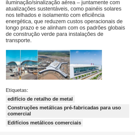
iluminação/sinalização aérea – juntamente com
atualizações sustentáveis, como painéis solares
Galpão Estrutura Metálica
nos telhados e isolamento com eficiência
energética, que reduzem custos operacionais de
longo prazo e se alinham com os padrões globais
Estrutura de aço de vários andares
de construção verde para instalações de
transporte.
Estrutura de aço industrial
Edifício Público de Aço
Etiquetas:
Estrutura do aço comercial
edifício de retalho de metal
Construções metálicas pré-fabricadas para uso
Estrutura de aço pré-fabricada
comercial
Edifícios metálicos comerciais