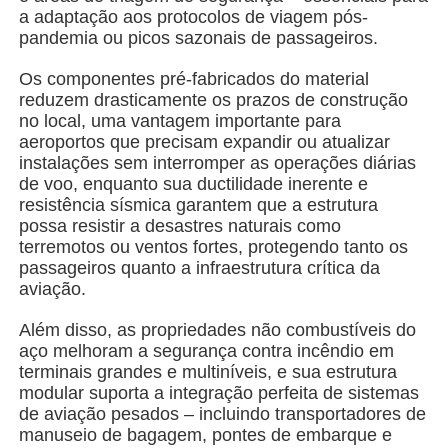
a adaptação aos protocolos de viagem pós-
pandemia ou picos sazonais de passageiros.
Edifício da estrutura de aço
Os componentes pré-fabricados do material
reduzem drasticamente os prazos de construção
Oficina de Estrutura de Aço
no local, uma vantagem importante para
aeroportos que precisam expandir ou atualizar
instalações sem interromper as operações diárias
Armazém de estruturas de aço
de voo, enquanto sua ductilidade inerente e
resistência sísmica garantem que a estrutura
possa resistir a desastres naturais como
Armazém de estruturas de aço
terremotos ou ventos fortes, protegendo tanto os
passageiros quanto a infraestrutura crítica da
aviação.
Construção de aço pesada
Além disso, as propriedades não combustíveis do
aço melhoram a segurança contra incêndio em
Ponte de estruturas de aço
terminais grandes e multiníveis, e sua estrutura
modular suporta a integração perfeita de sistemas
de aviação pesados ​​– incluindo transportadores de
Escritório de estrutura de aço
manuseio de bagagem, pontes de embarque e