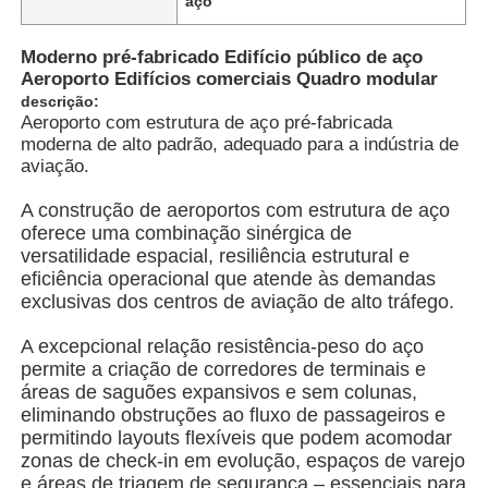
aço
Moderno pré-fabricado Edifício público de aço
Quem Somos
Aeroporto Edifícios comerciais Quadro modular
descrição:
Aeroporto com estrutura de aço pré-fabricada
Fábrica
moderna de alto padrão, adequado para a indústria de
aviação.
Controle de Qualidade
A construção de aeroportos com estrutura de aço
oferece uma combinação sinérgica de
versatilidade espacial, resiliência estrutural e
Fale Conosco
eficiência operacional que atende às demandas
exclusivas dos centros de aviação de alto tráfego.
notícias
A excepcional relação resistência-peso do aço
permite a criação de corredores de terminais e
áreas de saguões expansivos e sem colunas,
Todos os casos
eliminando obstruções ao fluxo de passageiros e
permitindo layouts flexíveis que podem acomodar
zonas de check-in em evolução, espaços de varejo
Pedir um orçamento
e áreas de triagem de segurança – essenciais para