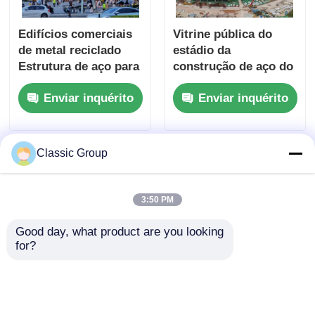
Edifícios comerciais
Vitrine pública do
de metal reciclado
estádio da
Estrutura de aço para
construção de aço do
shopping center OEM
metal da casa pré-
Enviar inquérito
Enviar inquérito
fabricada Q690
Classic Group
3:50 PM
Good day, what product are you looking 
for?
Edifício comercial à
Edifícios Comerciais
prova de sismos de
de Aço de Vários
metal para venda a
Andares, Grandes,