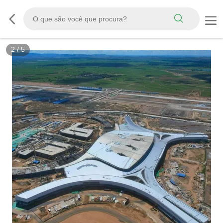
2
/
5