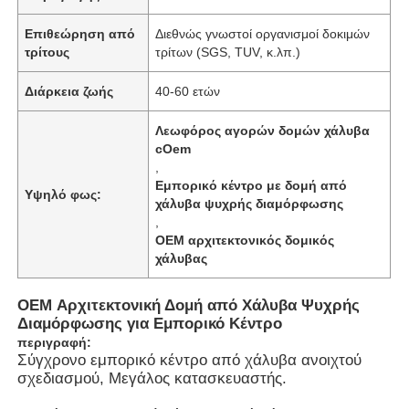
Επιθεώρηση από
Διεθνώς γνωστοί οργανισμοί δοκιμών
τρίτους
τρίτων (SGS, TUV, κ.λπ.)
Διάρκεια ζωής
40-60 ετών
Λεωφόρος αγορών δομών χάλυβα
cOem
,
Εμπορικό κέντρο με δομή από
Υψηλό φως:
χάλυβα ψυχρής διαμόρφωσης
,
OEM αρχιτεκτονικός δομικός
χάλυβας
Αρχική Σελίδα
OEM Αρχιτεκτονική Δομή από Χάλυβα Ψυχρής
Διαμόρφωσης για Εμπορικό Κέντρο
περιγραφή:
Προϊόντα
Σύγχρονο εμπορικό κέντρο από χάλυβα ανοιχτού
σχεδιασμού, Μεγάλος κατασκευαστής.
Βίντεο