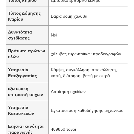
Τύπος κτιρίου
εμπορικό εμπορικό κέντρο
Τύπος Δόμησης
Βαριά δομή χάλυβα
Κτιρίου
Δυνατότητα
Ναί
σχεδίασης
Πρότυπο πρώτων
χάλυβας ευρωπαϊκών προδιαγραφών
υλών
Υπηρεσία
Κάμψη, συγκόλληση, αποκόλληση,
Επεξεργασίας
κοπή, διάτρηση, βαφή με σπρέι
εξωτερική
Απαίτηση σχεδίων
επιτροπή τοίχων
Υπηρεσία
Εγκατάσταση καθοδήγησης μηχανικού
Κατασκευών
Ετήσια ικανότητα
469850 τόνοι
παραγωγής