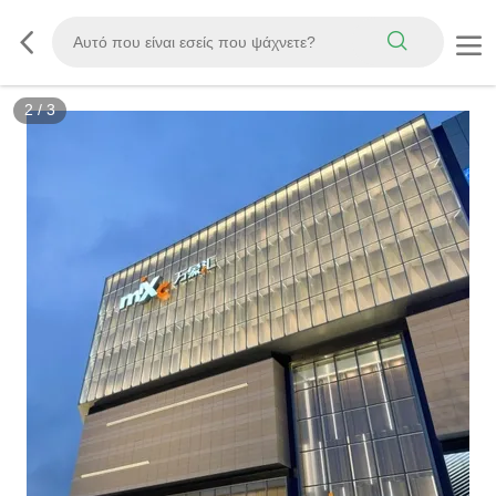
2
/
3