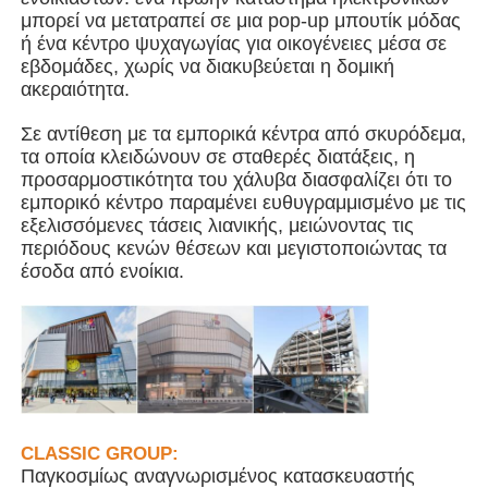
μπορεί να μετατραπεί σε μια pop-up μπουτίκ μόδας
ή ένα κέντρο ψυχαγωγίας για οικογένειες μέσα σε
Οικοδόμηση δομής χάλυβα
εβδομάδες, χωρίς να διακυβεύεται η δομική
ακεραιότητα.
Εργαστήριο Μεταλλικών Κατασκευών
Σε αντίθεση με τα εμπορικά κέντρα από σκυρόδεμα,
τα οποία κλειδώνουν σε σταθερές διατάξεις, η
προσαρμοστικότητα του χάλυβα διασφαλίζει ότι το
αποθήκη χάλυβα
εμπορικό κέντρο παραμένει ευθυγραμμισμένο με τις
εξελισσόμενες τάσεις λιανικής, μειώνοντας τις
περιόδους κενών θέσεων και μεγιστοποιώντας τα
Κουτί χάλυβα
έσοδα από ενοίκια.
Βαριά δομή χάλυβα
Γέφυρα από χάλυβα
CLASSIC GROUP:
γραφείο δομής χάλυβα
Παγκοσμίως αναγνωρισμένος κατασκευαστής