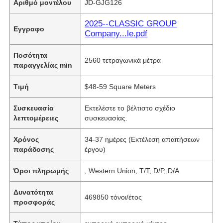
Αριθμό μοντέλου
JD-GJG126
2025--CLASSIC GROUP
Εγγραφο
Company...le.pdf
Ποσότητα
2560 τετραγωνικά μέτρα
παραγγελίας min
Τιμή
$48-59 Square Meters
Συσκευασία
Εκτελέστε το βέλτιστο σχέδιο
λεπτομέρειες
συσκευασίας.
Χρόνος
34-37 ημέρες (Εκτέλεση απαιτήσεων
παράδοσης
έργου)
Όροι πληρωμής
, Western Union, T/T, D/P, D/A
Δυνατότητα
469850 τόνοι/έτος
προσφοράς