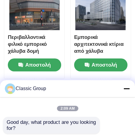
Περιβαλλοντικά
Εμπορικά
φιλικό εμπορικό
αρχιτεκτονικά κτίρια
χάλυβα δομή
από χάλυβα
αρχιτεκτονική Prefab
Μεταλλικές δομές
Αποστολή
Αποστολή
εμπορικό κέντρο
Γραφείο ODM
ερώτησης
ερώτησης
Classic Group
2:09 AM
Good day, what product are you looking 
for?