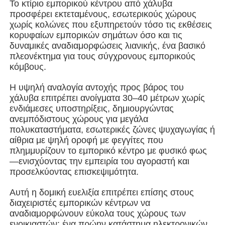
Το κτίριο εμπορικού κέντρου από χάλυβα
προσφέρει εκτεταμένους, εσωτερικούς χώρους
χωρίς κολώνες που εξυπηρετούν τόσο τις εκθέσεις
Σχετικά με εμάς
κορυφαίων εμπορικών σημάτων όσο και τις
δυναμικές αναδιαμορφώσεις λιανικής, ένα βασικό
πλεονέκτημα για τους σύγχρονους εμπορικούς
Γύρος εργοστασίων
κόμβους.
Η υψηλή αναλογία αντοχής προς βάρος του
Ποιοτικός έλεγχος
χάλυβα επιτρέπει ανοίγματα 30–40 μέτρων χωρίς
ενδιάμεσες υποστηρίξεις, δημιουργώντας
ανεμπόδιστους χώρους για μεγάλα
επαφή
πολυκαταστήματα, εσωτερικές ζώνες ψυχαγωγίας ή
αίθρια με ψηλή οροφή με φεγγίτες που
πλημμυρίζουν το εμπορικό κέντρο με φυσικό φως
Νέα
—ενισχύοντας την εμπειρία του αγοραστή και
προσελκύοντας επισκεψιμότητα.
Όλες οι περιπτώσεις
Αυτή η δομική ευελιξία επιτρέπει επίσης στους
διαχειριστές εμπορικών κέντρων να
αναδιαμορφώνουν εύκολα τους χώρους των
Ζητήστε ένα απόσπασμα
ενοικιαστών: ένα πρώην κατάστημα ηλεκτρονικών