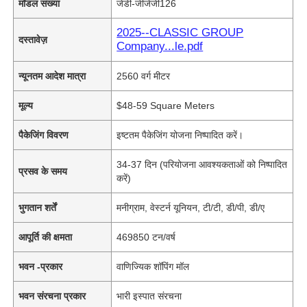
मॉडल संख्या
जेडी-जीजेजी126
2025--CLASSIC GROUP
दस्तावेज़
Company...le.pdf
न्यूनतम आदेश मात्रा
2560 वर्ग मीटर
मूल्य
$48-59 Square Meters
पैकेजिंग विवरण
इष्टतम पैकेजिंग योजना निष्पादित करें।
34-37 दिन (परियोजना आवश्यकताओं को निष्पादित
प्रसव के समय
करें)
भुगतान शर्तें
मनीग्राम, वेस्टर्न यूनियन, टी/टी, डी/पी, डी/ए
आपूर्ति की क्षमता
469850 टन/वर्ष
भवन -प्रकार
वाणिज्यिक शॉपिंग मॉल
भवन संरचना प्रकार
भारी इस्पात संरचना