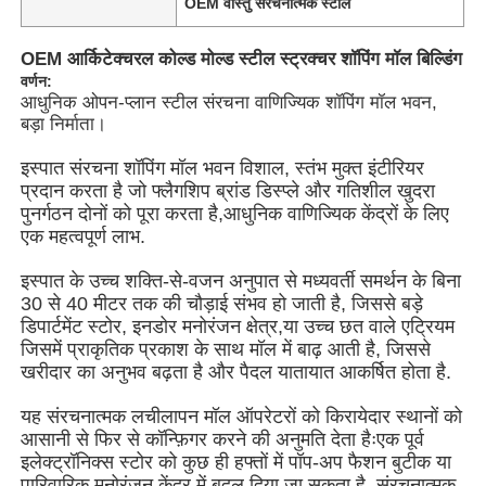
OEM वास्तु संरचनात्मक स्टील
OEM आर्किटेक्चरल कोल्ड मोल्ड स्टील स्ट्रक्चर शॉपिंग मॉल बिल्डिंग
वर्णन:
आधुनिक ओपन-प्लान स्टील संरचना वाणिज्यिक शॉपिंग मॉल भवन,
बड़ा निर्माता।
इस्पात संरचना शॉपिंग मॉल भवन विशाल, स्तंभ मुक्त इंटीरियर
प्रदान करता है जो फ्लैगशिप ब्रांड डिस्प्ले और गतिशील खुदरा
पुनर्गठन दोनों को पूरा करता है,आधुनिक वाणिज्यिक केंद्रों के लिए
एक महत्वपूर्ण लाभ.
इस्पात के उच्च शक्ति-से-वजन अनुपात से मध्यवर्ती समर्थन के बिना
30 से 40 मीटर तक की चौड़ाई संभव हो जाती है, जिससे बड़े
डिपार्टमेंट स्टोर, इनडोर मनोरंजन क्षेत्र,या उच्च छत वाले एट्रियम
होम
जिसमें प्राकृतिक प्रकाश के साथ मॉल में बाढ़ आती है, जिससे
खरीदार का अनुभव बढ़ता है और पैदल यातायात आकर्षित होता है.
उत्पाद
यह संरचनात्मक लचीलापन मॉल ऑपरेटरों को किरायेदार स्थानों को
आसानी से फिर से कॉन्फ़िगर करने की अनुमति देता हैःएक पूर्व
इलेक्ट्रॉनिक्स स्टोर को कुछ ही हफ्तों में पॉप-अप फैशन बुटीक या
वीडियो
पारिवारिक मनोरंजन केंद्र में बदल दिया जा सकता है, संरचनात्मक