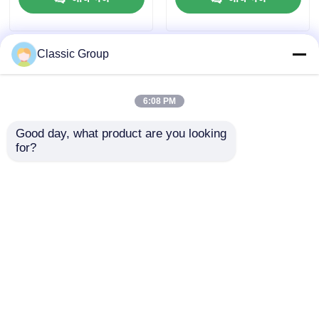
Classic Group
6:08 PM
Good day, what product are you looking 
for?
जस्ती वाणिज्यिक इस्पात
प्रीफैब बहुमंजिला वाणिज्यिक
संरचना वास्तुकला भवन
इस्पात संरचना कार्यालय धातु
ध्वनिरोधी
फ्रेम वास्तुकला भवन
जांच भेजें
जांच भेजें
होम
हमारे बारे में
हमसे संपर्क करें
Desktop Site