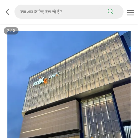
2
/
3