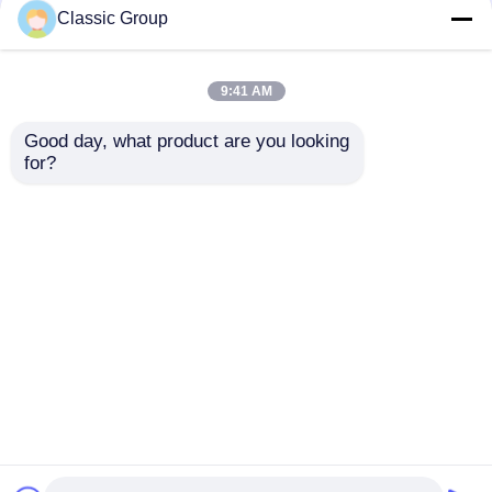
Classic Group
इकट्ठे पूर्वनिर्मित स्टील धातु
मौसमरोधी औद्योगिक पूर्व
संरचनाएँ कार्यशाला भवन
इंजीनियर हल्के स्टील संरचना
9:41 AM
मॉड्यूलर कस्टम
भूकंप प्रतिरोध
Good day, what product are you looking 
for?
सबसे अच्छी कीमत
सबसे अच्छी कीमत
अब बात करें
अब बात करें
और देखो
होम
हमारे बारे में
हमसे संपर्क करें
Desktop Site
साइटमैप
गोपनीयता नीति
गुणवत्ता
इस्पात संरचना निर्माण
चीन का कारखाना.Copyright ©