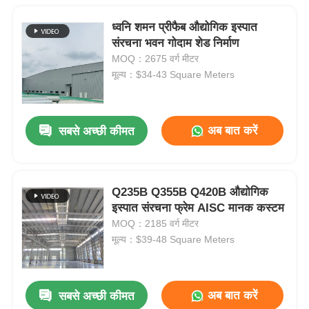
ध्वनि शमन प्रीफैब औद्योगिक इस्पात
संरचना भवन गोदाम शेड निर्माण
MOQ：2675 वर्ग मीटर
मूल्य：$34-43 Square Meters
अब बात करें
सबसे अच्छी कीमत
Q235B Q355B Q420B औद्योगिक
इस्पात संरचना फ्रेम AISC मानक कस्टम
MOQ：2185 वर्ग मीटर
मूल्य：$39-48 Square Meters
अब बात करें
सबसे अच्छी कीमत