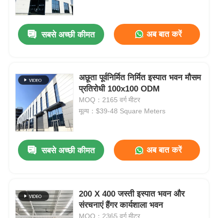
हमारे बारे में
अब बात करें
सबसे अच्छी कीमत
फैक्टरी यात्रा
अछूता पूर्वनिर्मित निर्मित इस्पात भवन मौसम
प्रतिरोधी 100x100 ODM
गुणवत्ता नियंत्रण
MOQ：2165 वर्ग मीटर
मूल्य：$39-48 Square Meters
हमसे संपर्क करें
अब बात करें
सबसे अच्छी कीमत
समाचार
सभी मामलों
200 X 400 जस्ती इस्पात भवन और
संरचनाएं हैंगर कार्यशाला भवन
एक बोली का अनुरोध
MOQ：2365 वर्ग मीटर