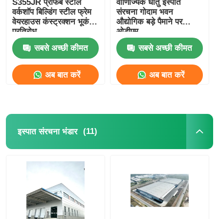
S355JR प्रीफैब स्टील
वाणिज्यिक धातु इस्पात
वर्कशॉप बिल्डिंग स्टील फ्रेम
संरचना गोदाम भवन
वेयरहाउस कंस्ट्रक्शन भूकंप
औद्योगिक बड़े पैमाने पर
प्रतिरोध
ओडीएम
सबसे अच्छी कीमत
सबसे अच्छी कीमत
अब बात करें
अब बात करें
(11)
इस्पात संरचना भंडार