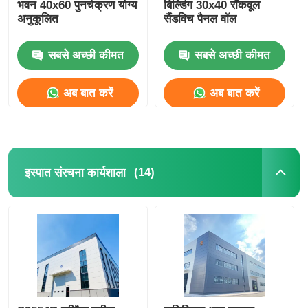
भवन 40x60 पुनर्चक्रण योग्य
बिल्डिंग 30x40 रॉकवूल
अनुकूलित
सैंडविच पैनल वॉल
सबसे अच्छी कीमत
सबसे अच्छी कीमत
अब बात करें
अब बात करें
(14)
इस्पात संरचना कार्यशाला