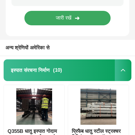
इस्पात संरचना पोल्ट्री हाउस
मल्टी स्टोरी स्टील संरचना
अन्य श्रेणियों अमेरिका से
औद्योगिक इस्पात संरचना
(10)
इस्पात संरचना निर्माण
सार्वजनिक इस्पात भवन
वाणिज्यिक इस्पात संरचना
प्रीफैब स्टील संरचना
Q355B धातु इस्पात गोदाम
प्रिफैब धातु स्टील स्ट्रक्चर