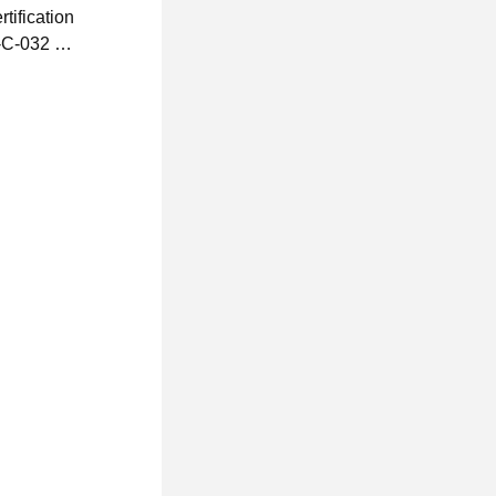
rtification
E-C-032
ख:2014-10-07
028-10-07