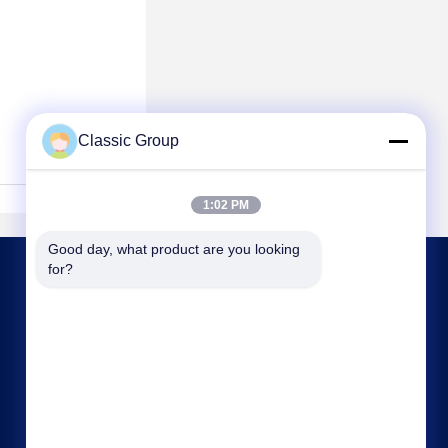
Classic Group
1:02 PM
Good day, what product are you looking 
for?
हमसे संपर्क करें
gjyw@jdjt.com
86-537-3888882
चाउंगये रोड, आर्थिक विकास क्षेत्र के उत्तर-पश्चिम में, यानझोउ
जिला, जिनिंग शहर, शेडोंग प्रांत।