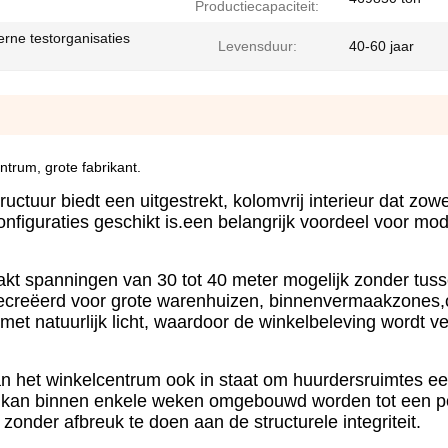
Productiecapaciteit:
rne testorganisaties
Levensduur:
40-60 jaar
trum, grote fabrikant.
tuur biedt een uitgestrekt, kolomvrij interieur dat zowe
figuraties geschikt is.een belangrijk voordeel voor mo
kt spanningen van 30 tot 40 meter mogelijk zonder tus
creëerd voor grote warenhuizen, binnenvermaakzones,o
t natuurlijk licht, waardoor de winkelbeleving wordt v
n van het winkelcentrum ook in staat om huurdersruimtes e
el kan binnen enkele weken omgebouwd worden tot een 
onder afbreuk te doen aan de structurele integriteit.