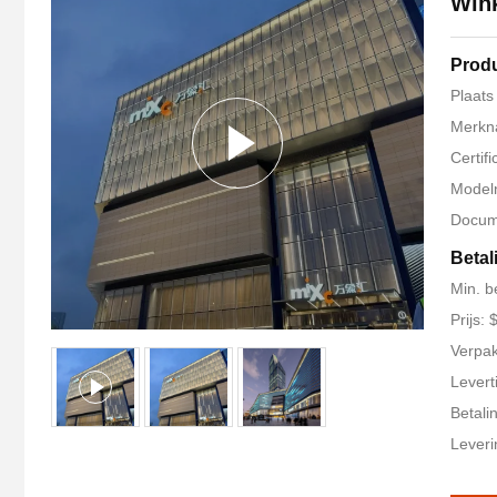
Win
Produ
Plaats
Merkn
Certif
Model
Docum
Betal
Min. b
Prijs:
Verpak
Levert
Betali
Leveri