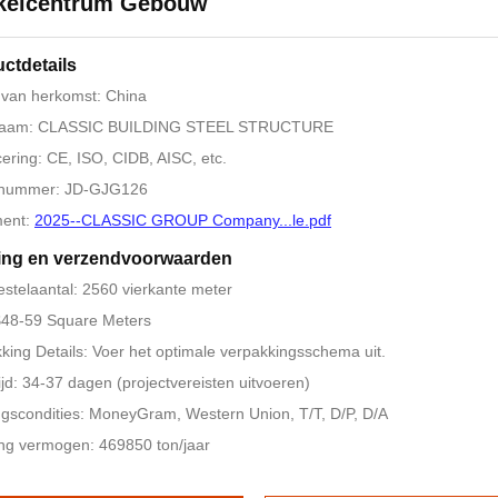
kelcentrum Gebouw
ctdetails
 van herkomst: China
aam: CLASSIC BUILDING STEEL STRUCTURE
icering: CE, ISO, CIDB, AISC, etc.
nummer: JD-GJG126
ent:
2025--CLASSIC GROUP Company...le.pdf
ing en verzendvoorwaarden
estelaantal: 2560 vierkante meter
 $48-59 Square Meters
king Details: Voer het optimale verpakkingsschema uit.
ijd: 34-37 dagen (projectvereisten uitvoeren)
ngscondities: MoneyGram, Western Union, T/T, D/P, D/A
ng vermogen: 469850 ton/jaar