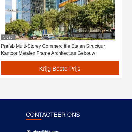
Video
Prefab Multi-Storey Commerciële Stalen Structuur
C
Kantoor Metalen Frame Architectuur Gebouw
M
Krijg Beste Prijs
CONTACTEER ONS
gjyw@jdjt.com