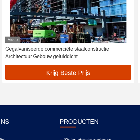
Video
Gegalvaniseerde commerciële staalconstructie
Architectuur Gebouw geluiddicht
Krijg Beste Prijs
ONS
PRODUCTEN
iel
Stalen structuurgebouw