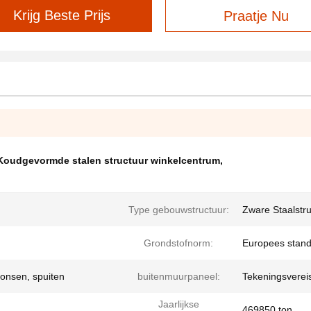
Krijg Beste Prijs
Praatje Nu
Koudgevormde stalen structuur winkelcentrum
,
Type gebouwstructuur:
Zware Staalstru
Grondstofnorm:
Europees stand
ponsen, spuiten
buitenmuurpaneel:
Tekeningsverei
Jaarlijkse
469850 ton