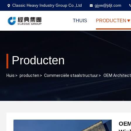
Classic Heavy Industry Group Co.,Ltd
gjyw@jdjt.com
THUIS
PRODUCTEN
Producten
Huis
>
producten
>
Commerciële staalstructuur
>
OEM Architect
OEM