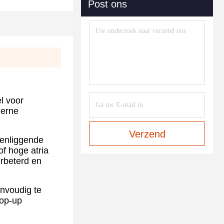
Post ons
l voor
derne
Verzend
senliggende
f hoge atria
erbeterd en
envoudig te
pop-up