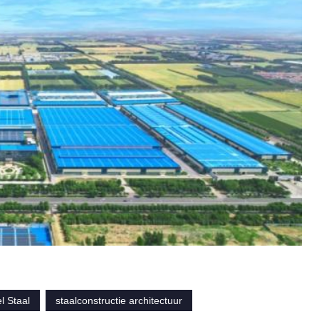
l Staal
staalconstructie architectuur