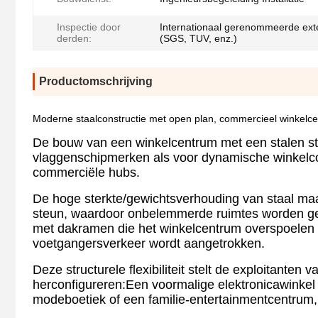
Inspectie door
Internationaal gerenommeerde exte
derden:
(SGS, TUV, enz.)
Productomschrijving
Moderne staalconstructie met open plan, commercieel winkelcen
De bouw van een winkelcentrum met een stalen struc
vlaggenschipmerken als voor dynamische winkelcon
commerciële hubs.
De hoge sterkte/gewichtsverhouding van staal maa
steun, waardoor onbelemmerde ruimtes worden ge
met dakramen die het winkelcentrum overspoelen me
voetgangersverkeer wordt aangetrokken.
Deze structurele flexibiliteit stelt de exploitante
herconfigureren:Een voormalige elektronicawink
modeboetiek of een familie-entertainmentcentrum, z