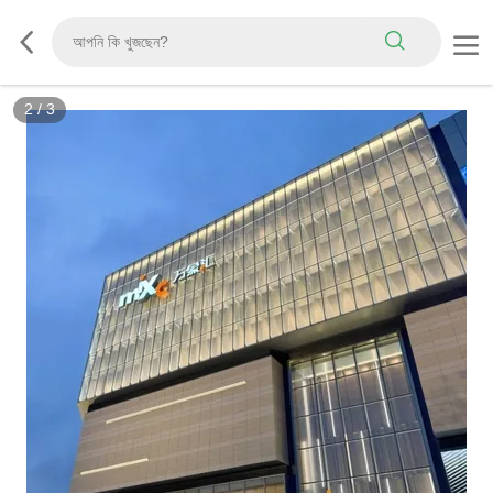
2
/
3