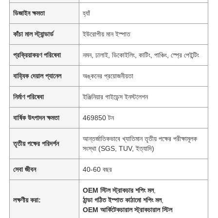
ডিজাইন ক্ষমতা
হ্যাঁ
কাঁচা মাল স্ট্যান্ডার্ড
ইউরোপীয় মান ইস্পাত
প্রক্রিয়াকরণ পরিষেবা
নমন, ঢালাই, ডিকোইলিং, কাটিং, পাঞ্চিং, স্প্রে পেইন্টিং
বাহ্যিক দেয়াল প্যানেল
অঙ্কনের প্রয়োজনীয়তা
নির্মাণ পরিষেবা
ইঞ্জিনিয়ার গাইডেন্স ইনস্টলেশন
বার্ষিক উৎপাদন ক্ষমতা
469850 টন
আন্তর্জাতিকভাবে খ্যাতিমান তৃতীয় পক্ষের পরীক্ষামূলক
তৃতীয় পক্ষের পরিদর্শন
সংস্থা (SGS, TUV, ইত্যাদি)
সেবা জীবন
40-60 বছর
OEM স্টিল স্ট্রাকচার শপিং মল
,
লক্ষণীয় করা:
ঠান্ডা গঠিত ইস্পাত কাঠামো শপিং মল
,
OEM আর্কিটেকচারাল স্ট্রাকচারাল স্টিল