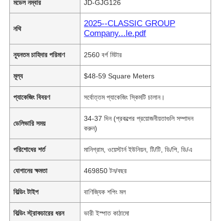
মডেল নম্বার
JD-GJG126
2025--CLASSIC GROUP
নথি
Company...le.pdf
ন্যূনতম চাহিদার পরিমাণ
2560 বর্গ মিটার
মূল্য
$48-59 Square Meters
প্যাকেজিং বিবরণ
সর্বোত্তম প্যাকেজিং স্কিমটি চালান।
34-37 দিন (প্রকল্পের প্রয়োজনীয়তাগুলি সম্পাদন
ডেলিভারি সময়
করুন)
পরিশোধের শর্ত
মানিগ্রাম, ওয়েস্টার্ন ইউনিয়ন, টি/টি, ডি/পি, ডি/এ
যোগানের ক্ষমতা
469850 টন/বছর
বিল্ডিং টাইপ
বাণিজ্যিক শপিং মল
বিল্ডিং স্ট্রাকচারের ধরন
ভারী ইস্পাত কাঠামো