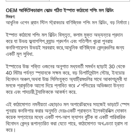
OEM আর্কিটেকচারাল কোল্ড গঠিত ইস্পাত কাঠামো শপিং মল বিল্ডিং
বিবরণ:
আধুনিক ওপেন প্ল্যান স্টিল স্ট্রাকচার বাণিজ্যিক শপিং মল বিল্ডিং, বড় নির্মাতা।
ইস্পাত কাঠামো শপিং মল বিল্ডিং বিস্তৃত, কলাম মুক্ত অভ্যন্তর প্রদান
করে যা উভয় ফ্ল্যাগশিপ ব্র্যান্ড প্রদর্শন এবং গতিশীল খুচরা পুনরায়
কনফিগারেশন উভয়ই সরবরাহ করে,আধুনিক বাণিজ্যিক কেন্দ্রগুলির জন্য
একটি মূল সুবিধা.
ইস্পাতের উচ্চ শক্তি ওজনের অনুপাত মধ্যবর্তী সমর্থন ছাড়াই 30 থেকে
40 মিটার পর্যন্ত স্প্যানকে সক্ষম করে, বড় ডিপার্টমেন্টাল স্টোর, ইনডোর
বিনোদন অঞ্চল,অথবা উচ্চ সিলিংযুক্ত অ্যাট্রিমগুলির সাথে আকাশচুম্বী যা
মলকে প্রাকৃতিক আলো দিয়ে প্লাবিত করে ✓শপিংয়ের অভিজ্ঞতা উন্নত
করে এবং পাদচারী ট্র্যাফিককে আকর্ষণ করে.
বাড়ি
এই কাঠামোগত নমনীয়তা এছাড়াও মল অপারেটরদের সহজেই ভাড়াটে স্পেস
পুনরায় কনফিগার করার অনুমতি দেয়ঃএকটি প্রাক্তন ইলেকট্রনিক্স দোকান
পণ্য
কয়েক সপ্তাহের মধ্যে একটি পপ-আপ ফ্যাশন বুটিক বা একটি পারিবারিক
বিনোদন কেন্দ্র রূপান্তরিত করা যেতে পারে, কাঠামোগত অখণ্ডতা হ্রাস না
করে।
ভিডিও