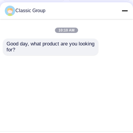
Classic Group
10:10 AM
Good day, what product are you looking 
for?
গ্যালভানাইজড বাণিজ্যিক
প্রিফ্যাব মাল্টি স্টোরি বাণিজ্যিক
ইস্পাত কাঠামো স্থাপত্য বিল্ডিং
ইস্পাত কাঠামো অফিস মেটাল
শব্দরোধী
ফ্রেম আর্কিটেকচার বিল্ডিং
অনুসন্ধান পাঠান
অনুসন্ধান পাঠান
বাড়ি
আমাদের সম্পর্কে
আমাদের সাথে যোগাযোগ করুন
Desktop Site
সাইট ম্যাপ
গোপনীয়তা নীতি